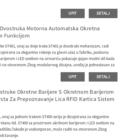
UPIT
DETALJ
 Dvostruka Motorna Automatska Okretna
om Funkcijom
ike ST401, onaj sa dvije trake.ST401 je dvostruki mehanizam, radi
izajnirana za elegantno rešenje za glavni ulaz u fabriku, poslovnu
barijerom i LED svetlom na ormariću pokazuje sjajan modni stil kada
diti na otvorenom.Zbog modularnog dizajna, uređaj je jednostavan za
UPIT
DETALJ
struke Okretne Barijere S Okretnom Barijerom
sta Za Prepoznavanje Lica RFID Kartica Sistem
, onaj sa jednom trakom.ST400 serija je dizajnirana za elegantno
teretanu itd. ST400 sa prozirnom akrilnom barijerom i LED svetlom na
radilištu.Takođe je vodootporan, može raditi na otvorenom.Zbog
 održavanje.