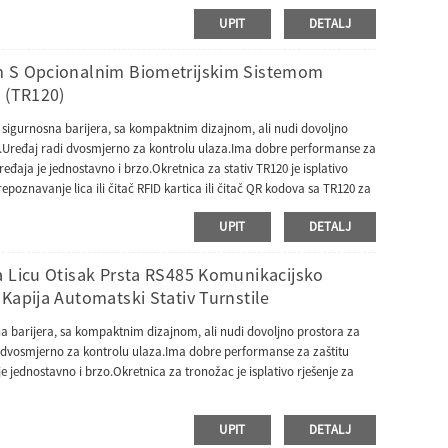
UPIT
DETALJ
m S Opcionalnim Biometrijskim Sistemom
 (TR120)
sigurnosna barijera, sa kompaktnim dizajnom, ali nudi dovoljno
upa.Uređaj radi dvosmjerno za kontrolu ulaza.Ima dobre performanse za
eđaja je jednostavno i brzo.Okretnica za stativ TR120 je isplativo
epoznavanje lica ili čitač RFID kartica ili čitač QR kodova sa TR120 za
UPIT
DETALJ
a Licu Otisak Prsta RS485 Komunikacijsko
Kapija Automatski Stativ Turnstile
na barijera, sa kompaktnim dizajnom, ali nudi dovoljno prostora za
di dvosmjerno za kontrolu ulaza.Ima dobre performanse za zaštitu
e jednostavno i brzo.Okretnica za tronožac je isplativo rješenje za
UPIT
DETALJ