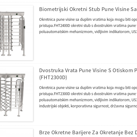
Biometrijski Okretni Stub Pune Visine S
Okretnica pune visine sa duplim vratima koja mogu biti opc
pristupa.FHT2400D okretni stub s dvostrukim vratima pune vi
poluautomatskim mehanizmom, vidljivim indikatorom, US
Dvostruka Vrata Pune Visine S Otiskom P
(FHT2300D)
Okretnica pune visine sa duplim vratima koja mogu biti opc
pristupa.FHT2300D okretni stub s dvostrukim vratima pune vi
poluautomatskim mehanizmom, vidljivim indikatorom, US
industrijski objekti, korporativna sigurnost, državna sigurno
Brze Okretne Barijere Za Okretanje Bez 