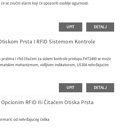
e se zvučni alarm koji će upozoriti osoblje sigurnosti.
UPIT
DETALJ
 Otiskom Prsta I RFID Sistemom Kontrole
m prstima i rfid čitačem za sistem kontrole pristupa.FHT2400 se može
automatskim mehanizmom, vidljivim indikatorom, US304 nehrđajućim
UPIT
DETALJ
 Opcionim RFID Ili Čitačem Otiska Prsta
4 ormarić od nehrđajućeg čelika