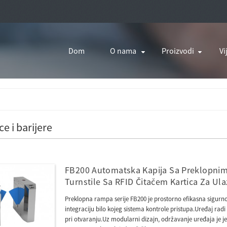
Dom
O nama
Proizvodi
Vi
e i barijere
FB200 Automatska Kapija Sa Preklopnim 
Turnstile Sa RFID Čitačem Kartica Za U
Preklopna rampa serije FB200 je prostorno efikasna sigurn
integraciju bilo kojeg sistema kontrole pristupa.Uređaj ra
pri otvaranju.Uz modularni dizajn, održavanje uređaja je 