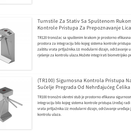
Turnstile Za Stativ Sa Spuštenom Ruko
Kontrole Pristupa Za Prepoznavanje Lica
TR120 tronožac sa spuštenim krakom je prostorno efikasna 
prostora za integraciju bilo kojeg sistema kontrole prist
zaštitu vrata prtljažnika.Uz modularni dizajn, održavanje ur
rješenje za kontrolu ulaza.Možete integrirati biometrijsko pr
upravljanje pristupom.
(TR100) Sigurnosna Kontrola Pristupa N
Sučelje Pregrada Od Nehrđajućeg Čelika 
TR100 tronožni okretni stub je prostorno efikasna sigurnos
integraciju bilo kojeg sistema kontrole pristupa.Uređaj ra
vrata prtljažnika.Uz modularni dizajn, održavanje uređaja j
kontrolu ulaza.