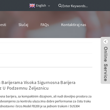
English
jesti
Slučaj
FAQs
Kontaktiraj nas
Barijerama Visoka Sigurnosna Barijera
laz U Podzemnu Željeznicu
osna barijera, sa kompaktnim dizajnom, ali nudi dovoljno prostora za
di dvosmjerno za kontrolu ulaza.Ima dobre performanse za čistu traku
jednostavno i brzo.Model FB200 je sa jednom trakom i SUS304