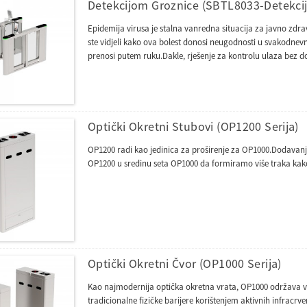
Detekcijom Groznice (SBTL8033-Detekcij
Epidemija virusa je stalna vanredna situacija za javno zd
ste vidjeli kako ova bolest donosi neugodnosti u svakodnevni 
prenosi putem ruku.Dakle, rješenje za kontrolu ulaza bez do
Optički Okretni Stubovi (OP1200 Serija)
OP1200 radi kao jedinica za proširenje za OP1000.Dodavan
OP1200 u sredinu seta OP1000 da formiramo više traka kako b
Optički Okretni Čvor (OP1000 Serija)
Kao najmodernija optička okretna vrata, OP1000 održava vi
tradicionalne fizičke barijere korištenjem aktivnih infracr