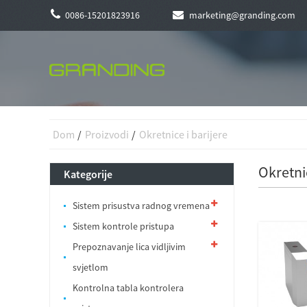
0086-15201823916
marketing@granding.com
Dom
Proizvodi
Okretnice i barijere
Okretnic
Kategorije
Sistem prisustva radnog vremena
Sistem kontrole pristupa
Prepoznavanje lica vidljivim
svjetlom
Kontrolna tabla kontrolera