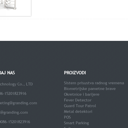
RAJ NAS
PROIZVODI
Sistem prisustva radnog vremena
chnology Co., LTD
Biometrijske pametne brave
86-15201823916
Okretnice i barijere
Fever Detector
eting@granding.com
Guard Tour Patrol
Metal detektori
a@granding.com
POS
0086-15201823916
Smart Parking