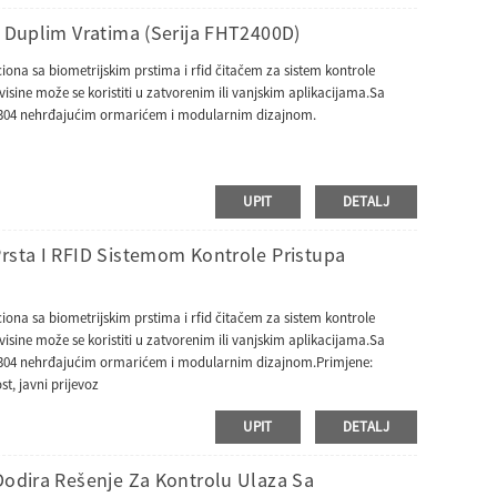
a Duplim Vratima (serija FHT2400D)
iona sa biometrijskim prstima i rfid čitačem za sistem kontrole
sine može se koristiti u zatvorenim ili vanjskim aplikacijama.Sa
304 nehrđajućim ormarićem i modularnim dizajnom.
UPIT
DETALJ
rsta I RFID Sistemom Kontrole Pristupa
iona sa biometrijskim prstima i rfid čitačem za sistem kontrole
sine može se koristiti u zatvorenim ili vanjskim aplikacijama.Sa
304 nehrđajućim ormarićem i modularnim dizajnom.Primjene:
st, javni prijevoz
UPIT
DETALJ
Dodira Rešenje Za Kontrolu Ulaza Sa