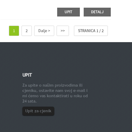
UPIT
DETALJ
1
2
Dalje >
>>
STRANICA 1 / 2
UPIT
Za upite o našim proizvodima ili
cjeniku, ostavite nam svoj e-mail i
mi ćemo vas kontaktirati u roku od
24 sata.
Upit za cjenik