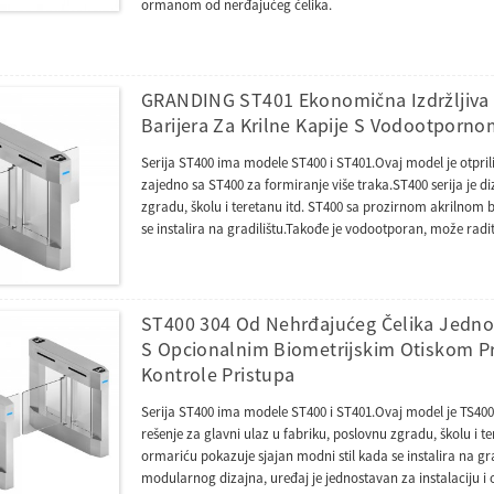
ormanom od nerđajućeg čelika.
GRANDING ST401 Ekonomična Izdržljiva
Barijera Za Krilne Kapije S Vodootporn
Serija ST400 ima modele ST400 i ST401.Ovaj model je otpril
zajedno sa ST400 za formiranje više traka.ST400 serija je d
zgradu, školu i teretanu itd. ST400 sa prozirnom akrilnom 
se instalira na gradilištu.Takođe je vodootporan, može ra
instalaciju i održavanje.
ST400 304 Od Nehrđajućeg Čelika Jedno
S Opcionalnim Biometrijskim Otiskom Pr
Kontrole Pristupa
Serija ST400 ima modele ST400 i ST401.Ovaj model je TS400
rešenje za glavni ulaz u fabriku, poslovnu zgradu, školu i 
ormariću pokazuje sjajan modni stil kada se instalira na g
modularnog dizajna, uređaj je jednostavan za instalaciju i