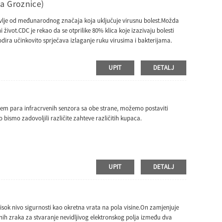
a Groznice)
ravlje od međunarodnog značaja koja uključuje virusnu bolest.Možda
život.CDC je rekao da se otprilike 80% klica koje izazivaju bolesti
dira učinkovito sprječava izlaganje ruku virusima i bakterijama.
UPIT
DETALJ
jem para infracrvenih senzora sa obe strane, možemo postaviti
ismo zadovoljili različite zahteve različitih kupaca.
UPIT
DETALJ
sok nivo sigurnosti kao okretna vrata na pola visine.On zamjenjuje
venih zraka za stvaranje nevidljivog elektronskog polja između dva