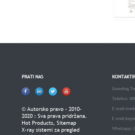
PRATI NAS
KONTAKTI
Granding Te
Telefon: 00
© Autorsko pravo - 2010-
E-mail:
mark
2020 : Sva prava pridržana.
E-mail:
kayl
Hot Products
,
Sitemap
Whatsapp: 
X-ray sistemi za pregled