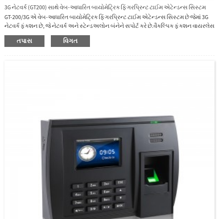
3G નેટવર્ક (GT200) સાથે વેબ-આધારિત બાયોમેટ્રિક ફિંગરપ્રિન્ટ ટાઈમ એટેન્ડન્સ સિસ્ટમ
GT-200/3G એ વેબ-આધારિત બાયોમેટ્રિક ફિંગરપ્રિન્ટ ટાઈમ એટેન્ડન્સ સિસ્ટમ છે જેમાં 3G
નેટવર્ક ફંક્શન છે, જે નેટવર્ક અને સ્ટેન્ડઅલોન બંનેને સપોર્ટ કરે છે.વૈકલ્પિક ફંક્શન વાયરલેસ
GPRS/Wi-Fi પીસી સાથે સંચાર સરળ બનાવે છે.ઑફલાઇન ડેટા મેનેજમેન્ટ માટે USB ફ્લેશ
તપાસ
વિગત
ડ્રાઇવ.બિલ્ટ-ઇન બેટરી પાવર ફેલ્યોર માટે લગભગ 3-4 કલાકની કામગીરી પૂરી પાડે છે.અમે
મફત SDK, એકલ અને વેબ-આધારિત સોફ્ટવેર પ્રદાન કરીએ છીએ.