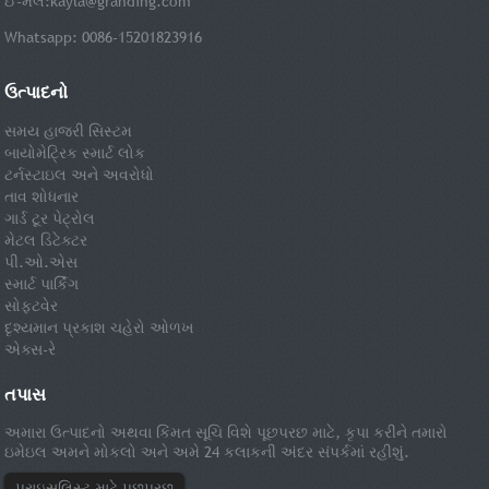
ઈ-મેલ:
kayla@granding.com
Whatsapp: 0086-15201823916
ઉત્પાદનો
સમય હાજરી સિસ્ટમ
બાયોમેટ્રિક સ્માર્ટ લોક
ટર્નસ્ટાઇલ અને અવરોધો
તાવ શોધનાર
ગાર્ડ ટૂર પેટ્રોલ
મેટલ ડિટેક્ટર
પી.ઓ.એસ
સ્માર્ટ પાર્કિંગ
સોફ્ટવેર
દૃશ્યમાન પ્રકાશ ચહેરો ઓળખ
એક્સ-રે
તપાસ
અમારા ઉત્પાદનો અથવા કિંમત સૂચિ વિશે પૂછપરછ માટે, કૃપા કરીને તમારો
ઇમેઇલ અમને મોકલો અને અમે 24 કલાકની અંદર સંપર્કમાં રહીશું.
પ્રાઇસલિસ્ટ માટે પૂછપરછ