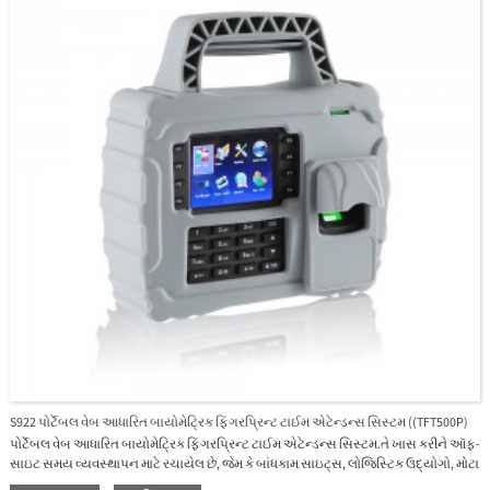
S922 પોર્ટેબલ વેબ આધારિત બાયોમેટ્રિક ફિંગરપ્રિન્ટ ટાઈમ એટેન્ડન્સ સિસ્ટમ ((TFT500P)
પોર્ટેબલ વેબ આધારિત બાયોમેટ્રિક ફિંગરપ્રિન્ટ ટાઈમ એટેન્ડન્સ સિસ્ટમ.તે ખાસ કરીને ઑફ-
સાઇટ સમય વ્યવસ્થાપન માટે રચાયેલ છે, જેમ કે બાંધકામ સાઇટ્સ, લોજિસ્ટિક ઉદ્યોગો, મોટા
ખેતરો અને ખાણકામ ઉદ્યોગ.રબર સાથે કોટિંગ, તેનું વોટરપ્રૂફ અને ડસ્ટપ્રૂફ અને IP65