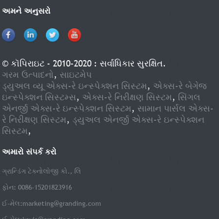
હવામાન અહેવાલ અને જીપીએસ.તે એન્ટરપ્રાઇઝ, શાળા, હોસ્પિટલ, સુપરમાર્કેટ, સરકાર
અમને અનુસરો
વગેરે માટે તદ્દન યોગ્ય છે.
© કૉપિરાઇટ - 2010-2020 : સર્વાધિકાર સુરક્ષિત.
ગરમ ઉત્પાદનો
,
સાઇટમેપ
ડ્યુઅલ વ્યૂ એક્સ-રે ઇન્સ્પેક્શન સિસ્ટમ
,
એક્સ-રે બેગેજ
ઇન્સ્પેક્શન સિસ્ટમ્સ
,
એક્સ-રે નિરીક્ષણ સિસ્ટમ
,
સિંગલ
એનર્જી એક્સ-રે ઇન્સ્પેક્શન સિસ્ટમ
,
સામાન પાર્સલ એક્સ-
રે નિરીક્ષણ સિસ્ટમ
,
ડ્યુઅલ એનર્જી એક્સ-રે ઇન્સ્પેક્શન
સિસ્ટમ
,
અમારો સંપર્ક કરો
ગ્રાન્ડિંગ ટેક્નોલોજી કો., લિ
ફોન: 0086-15201823916
ઈ-મેલ:
marketing@granding.com