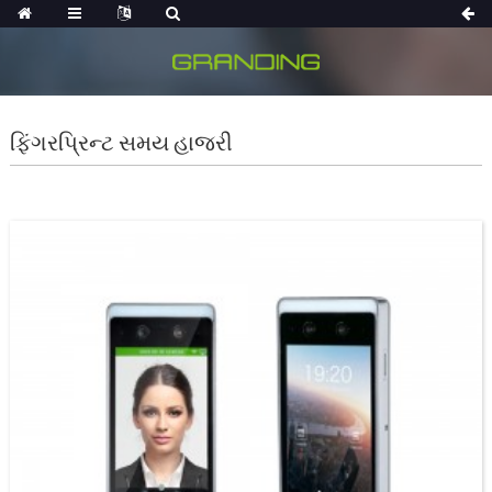
ફિંગરપ્રિન્ટ સમય હાજરી