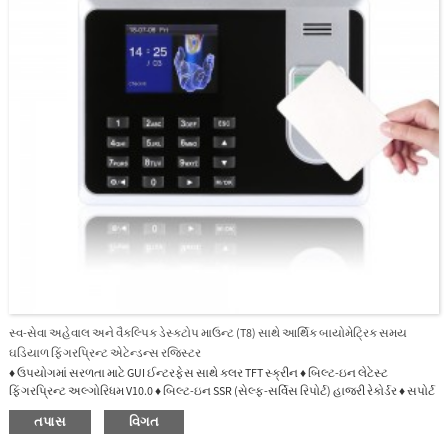
સ્વ-સેવા અહેવાલ અને વૈકલ્પિક ડેસ્કટોપ માઉન્ટ (T8) સાથે આર્થિક બાયોમેટ્રિક સમય
ઘડિયાળ ફિંગરપ્રિન્ટ એટેન્ડન્સ રજિસ્ટર
♦ ઉપયોગમાં સરળતા માટે GUI ઈન્ટરફેસ સાથે કલર TFT સ્ક્રીન ♦ બિલ્ટ-ઇન લેટેસ્ટ
ફિંગરપ્રિન્ટ અલ્ગોરિધમ V10.0 ♦ બિલ્ટ-ઇન SSR (સેલ્ફ-સર્વિસ રિપોર્ટ) હાજરી રેકોર્ડર ♦ સપોર્ટ
ઑફિસ એક્સેલ સૉફ્ટવેર, openoffice.org ♦ બિલ્ટ-ઇન યુએસબી પોર્ટને મંજૂરી આપે છે
તપાસ
વિગત
મેન્યુઅલ SSR રેકોર્ડર ટ્રાન્સફર ♦ પંચની ઇન અથવા આઉટ સ્થિતિ પસંદ કરવા માટે ફંક્શન્સ
કી