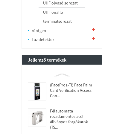
UHF olvasó sorozat
UHF önálló
terminálsorozat
röntgen
Láz detektor
Jellemző termékek
(FacePro1-TI) Face Palm
Card Verification Access
Con...
Félautomata
rozsdamentes acél
állványos forgókarok
(TS...