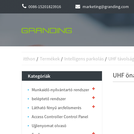
0086-15201823916
marketing@granding.com
itthon
Termékek
Intelligens parkolás
UHF távolság
UHF öná
Kategóriák
Munkaidő-nyilvántartó rendszer
beléptető rendszer
Látható fényű arcfelismerés
Access Controller Control Panel
Ujjlenyomat olvasó