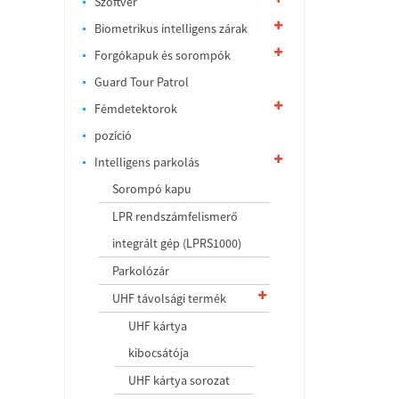
Szoftver
Biometrikus intelligens zárak
Forgókapuk és sorompók
Guard Tour Patrol
Fémdetektorok
pozíció
Intelligens parkolás
Sorompó kapu
LPR rendszámfelismerő
integrált gép (LPRS1000)
Parkolózár
UHF távolsági termék
UHF kártya
kibocsátója
UHF kártya sorozat