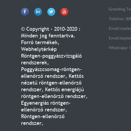
Granding Te
Telefon: 00
© Copyright - 2010-2020 :
Email:
mark
Minden jog fenntartva.
Email:
kayla
Forró termékek
,
Whatsapp: 
Webhelytérkép
Röntgen-poggyászvizsgáló
rendszerek
,
Poggyászcsomag-röntgen-
ellenőrző rendszer
,
Kettős
nézetű röntgen-ellenőrző
rendszer
,
Kettős energiájú
röntgen-ellenőrző rendszer
,
Egyenergiás röntgen-
ellenőrző rendszer
,
Röntgen-ellenőrző
rendszer
,