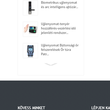
Biometrikus ujjlenyomat
és arc intelligens ajtózár...
Ujjlenyomat-tenyér
hozzáférés-vezérlési idő
jelenléti rendszer...
Ujjlenyomat Biztonsági őr
felszerelések Őr túra
Patr...
KÖVESS MINKET
LÉPJEN K