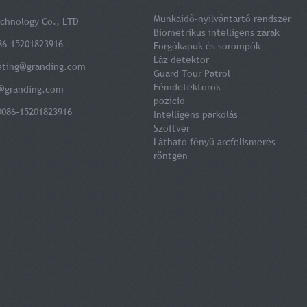
Munkaidő-nyilvántartó rendszer
chnology Co., LTD
Biometrikus intelligens zárak
86-15201823916
Forgókapuk és sorompók
Láz detektor
eting@granding.com
Guard Tour Patrol
Fémdetektorok
@granding.com
pozíció
0086-15201823916
Intelligens parkolás
Szoftver
Látható fényű arcfelismerés
röntgen