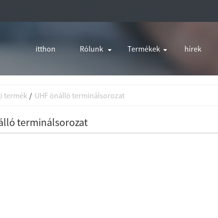
itthon
Rólunk
Termékek
hírek
i termék
UHF önálló terminálsorozat
lló terminálsorozat