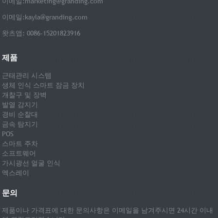
이메일:
marketing@granding.com
이메일:
kayla@granding.com
왓츠앱: 0086-15201823916
제품
근태관리 시스템
생체 인식 스마트 잠금 장치
개찰구 및 장벽
발열 감지기
경비 순찰대
금속 탐지기
POS
스마트 주차
소프트웨어
가시광선 얼굴 인식
엑스레이
문의
제품이나 가격표에 대한 문의사항은 이메일을 남겨주시면 24시간 이내