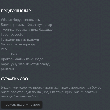
ПРОДУКЦИЯЛАР
Убакыт баруу системасы
Биометрикалык Smart кулпулар
Турникеттер жана шлагбаумдар
Fever Detector
Гвардиялык тур патруль
Металл детекторлору
POS
Smart Parking
Программалык камсыздоо
Көрүнүүчү жарык жүзүн таануу
рентген
СУРАМЖЫЛОО
Биздин өнүмдөр же прейскурант жөнүндө суроолоруңуз болсо,
бизге электрондук почтаңызды калтырыңыз, биз 24 сааттын
ичинде байланышабыз.
Прайсистка үчүн суроо