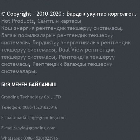
глобалдык мезгилде ооруканалар, фабрикалар, мектептер, соода имараттары,
станциялар сыяктуу бардык жайлардын жана коомдук жайлардын ар бир кирүү
© Copyright - 2010-2020 : Бардык укуктар корголгон.
түйүндөрүндө инфекциялардын алдын алууга жардам берет. Дененин температурасын
Hot Products
,
Сайттын картасы
тез жана так өлчөө жана бетти жана алаканы текшерүүдө маскаланган жеке
идентификациялоо функциялары менен коомдук саламаттыкты сактоо маселеси.
Кош энергия рентгендик текшерүү системасы
,
Багаж посылкаларын рентгендик текшерүү
системасы
,
Бирдиктүү энергетикалык рентгендик
текшерүү системасы
,
Dual View рентгендик
текшерүү системасы
,
Рентгендик текшерүү
системасы
,
Рентгендик багажды текшерүү
системалары
,
БИЗ МЕНЕН БАЙЛАНЫШ
Granding Technology Co., LTD
Телефон: 0086-15201823916
E-mail:
marketing@granding.com
E-mail:
kayla@granding.com
Whatsapp: 0086-15201823916