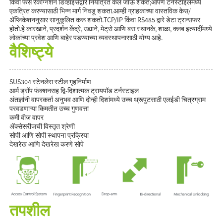
किंवा फेस रेकग्निशन डिव्हाइसद्वारे नियंत्रित केले जाऊ शकते;आपण टर्नस्टाइलमध्ये
एकत्रित करण्यासाठी भिन्न मार्ग निवडू शकता.आम्ही ग्राहकाच्या वास्तविक केस/
ॲप्लिकेशननुसार सानुकूलित करू शकतो.TCP/IP किंवा RS485 द्वारे डेटा ट्रान्सफर
होतो.हे कारखाने, प्रदर्शन केंद्रे, उद्याने, मेट्रो आणि बस स्थानके, शाळा, क्लब इत्यादींमध्ये
लोकांच्या प्रवेश आणि बाहेर पडण्याच्या व्यवस्थापनासाठी योग्य आहे.
वैशिष्ट्ये
SUS304 स्टेनलेस स्टील गृहनिर्माण
आर्म ड्रॉप फंक्शनसह द्वि-दिशात्मक ट्रायपॉड टर्नस्टाइल
अंतर्ज्ञानी वापरकर्ता अनुभव आणि दोन्ही दिशांमध्ये उच्च थ्रूपुटसाठी एलईडी चित्रग्राम
परवडणाऱ्या किमतीत उच्च गुणवत्ता
कमी वीज वापर
ॲक्सेसरीजची विस्तृत श्रेणी
सोपी आणि सोपी स्थापना प्रक्रिया
देखरेख आणि देखरेख करणे सोपे
तपशील