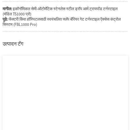
मागील:
इकॉनॉमिकल सेमी-ऑटोमॅटिक स्टेनलेस स्टील ड्रॉप आर्म ट्रायपॉड टर्नस्टाइल
(मॉडेल TS1000 प्रो)
पुढे:
फॅक्टरी किंवा हॉस्पिटलसाठी स्वयंचलित फ्लॅप बॅरियर गेट टर्नस्टाइल ऍक्सेस कंट्रोल
सिस्टम (FBL1000 Pro)
उत्पादन टॅग