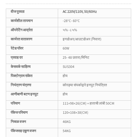
वीज पुरवठा
AC 220V/110V, 50/60Hz
कार्यशील तापमान
-28°C- 60°C
ऑपरेटिंग आर्द्रता
५% -८५%
कार्यरत वातावरण
इनडोअर/आउटडोअर (निवारा)
रेटेड पॉवर
60W
प्रवाह दर
25- 48 उतारा/मिनिट
केसवर्क साहित्य
SUS304
पिक्टोग्राम संकेत
होय
नियंत्रण यंत्रणा
कोरड्या संपर्काद्वारे इनपुट नियंत्रित
आणीबाणी बटण इनपुट
होय
परिमाण
111×98×26(CM) + हाताची लांबी 50CM
पॅकेज परिमाण
120×108×38(CM)
निव्वळ वजन
46KG
पॅकेजसह एकूण वजन
54KG