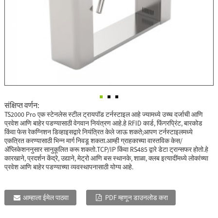
संक्षिप्त वर्णन:
TS2000 Pro एक स्टेनलेस स्टील ट्रायपॉड टर्नस्टाइल आहे ज्यामध्ये उच्च दर्जाची आणि
प्रवेश आणि बाहेर पडण्यासाठी वेगवान नियंत्रण आहे.हे RFID कार्ड, फिंगरप्रिंट, बारकोड
किंवा फेस रेकग्निशन डिव्हाइसद्वारे नियंत्रित केले जाऊ शकते;आपण टर्नस्टाइलमध्ये
एकत्रित करण्यासाठी भिन्न मार्ग निवडू शकता.आम्ही ग्राहकाच्या वास्तविक केस/
ॲप्लिकेशननुसार सानुकूलित करू शकतो.TCP/IP किंवा RS485 द्वारे डेटा ट्रान्सफर होतो.हे
कारखाने, प्रदर्शन केंद्रे, उद्याने, मेट्रो आणि बस स्थानके, शाळा, क्लब इत्यादींमध्ये लोकांच्या
प्रवेश आणि बाहेर पडण्याच्या व्यवस्थापनासाठी योग्य आहे.
आम्हाला ईमेल पाठवा
PDF म्हणून डाउनलोड करा