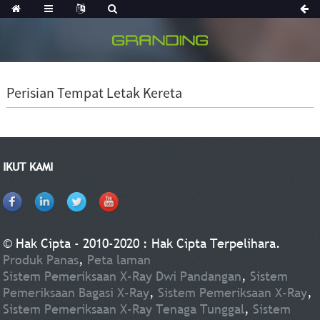
Perisian Tempat Letak Kereta
IKUT KAMI
© Hak Cipta - 2010-2020 : Hak Cipta Terpelihara.
Produk Panas
,
Peta laman
Sistem Pemeriksaan X-Ray Dwi Pandangan
,
Sistem
Pemeriksaan Bagasi X-Ray
,
Sistem Pemeriksaan X-Ray
,
Sistem Pemeriksaan X-Ray Tenaga Tunggal
,
Sistem