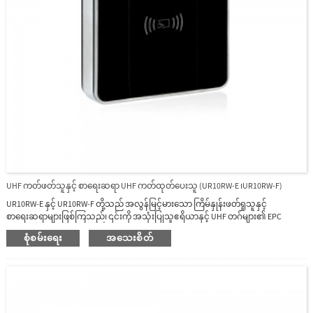
UHF ကတ်ဖတ်သူနှင့် စာရေးဆရာ UHF ကတ်ထုတ်ပေးသူ (UR10RW-E ၊UR10RW-F)
UR10RW-E နှင့် UR10RW-F တို့သည် အလွန်မြင့်မားသော ကြိမ်နှုန်းဖတ်ရှုသူနှင့်
စာရေးဆရာများဖြစ်ကြသည်၊ ၎င်းကို အသုံးပြုသူဧရိယာနှင့် UHF တဂ်များ၏ EPC
ဧရိယာအတွက် ဒေတာများကို ဖတ်နိုင်၊ စာရေးနိုင်သော ကတ်ထုတ်ပေးသူဟုခေါ်သည်။
စုံစမ်းရေး
အသေးစိတ်
UHF အဆက်အသွယ်မရှိသော ရေဒီယိုကြိမ်နှုန်းဆားကစ်များနှင့် အမျိုးမျိုးသော ကုဒ်နှင့်
ကုဒ်ရေးခြင်းဆိုင်ရာ အယ်လဂိုရီသမ်များဖြင့် ပေါင်းစပ်ထားသော၊ ဤကတ်ထုတ်ပေးသူ
သည် EPC ကမ္ဘာလုံးဆိုင်ရာ UHF Class1 Gen 2 နှင့် ISO 18000-6C စံနှုန်းကို ပံ့ပိုးပေးသည့်
အညွှန်းများနှင့် ကတ်များကို ဖတ်နိုင်၊ ရေးနိုင်သည်။၎င်း၏ USB အင်တာဖေ့စ်သည်
ကွန်ပျူတာနှင့် အခြားစက်ပစ္စည်းများကို ချိတ်ဆက်ရန်အတွက် driver core နည်းပညာမပါ
ဘဲ အဆင့်မြင့် plug and play interface ကို လက်ခံပါသည်။ကတ်ထုတ်ပေးသူ ထိန်းချုပ်ချ