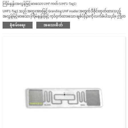
ကြိမ်နှုန်းအလွန်မြင့်မားသော UHF ကတ် (UHF1-Tag1)
UHF1-Tag1 သည် အထူးအားဖြင့် Granding UHF reader အတွက် ဒီဇိုင်းထုတ်ထားသည့်
အလွန်မြင့်မားသော ကြိမ်နှုန်းဖြင့် ကုဒ်ဝှက်ထားသော ချစ်ပ်ပြားကို လက်ခံပါသည်။ ဤတ
က်ဂ်သည် အလွန်ပါးလွှာသောကတ်ဖြစ်ပြီး သယ်ဆောင်ရလွယ်ကူပြီး ရှည်လျားသောစာ
စုံစမ်းရေး
အသေးစိတ်
ဖတ်ခြင်းအကွာအဝေးရှိပြီး ဝန်ထမ်းစီမံခန့်ခွဲမှုတွင် အသုံးချရန် ကောင်းမွန်သောရွေးချယ်
မှုဖြစ်သည်။