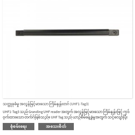
သတ္တုခုခံမှု အလွန်မြင့်မားသော ကြိမ်နှုန်းတဂ် (UHF1-Tag3)
UHF1-Tag3 သည် Granding UHF reader အတွက် အလွန်မြင့်မားသော ကြိမ်နှုန်းဖြင့် ကုဒ်
ဝှက်ထားသော တက်ဂ်ဖြစ်သည်။ UHF Tag သည် ယာဉ်စီမံခန့်ခွဲမှုအတွက် သင့်လျော်ပြီး
ယာဉ်ရပ်နားရန်နေရာ အက်ပလီကေးရှင်းများတွင် UHF1-10E နှင့် UHF1-10F အတွက် ကတ်
စုံစမ်းရေး
အသေးစိတ်
ဖတ်အကွာအဝေးသည် 10 မီတာအထိ ရှိမည်ဖြစ်သည်။