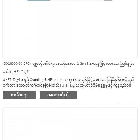
ISO18000-6C EPC ကမ္ဘာလုံးဆိုင်ရာ အတန်းအစား 1 Gen 2 အလွန်မြင့်မားသော ကြိမ်နှုန်း
တဂ် (UHF1-Tag4)
UHF1-Tag4 သည် Granding UHF reader အတွက် အလွန်မြင့်မားသော ကြိမ်နှုန်းဖြင့် ကုဒ်
ဝှက်ထားသော တက်ဂ်တစ်ခုဖြစ်သည်။ UHF Tag သည် ယာဉ်စီမံခန့်ခွဲမှုနှင့် ကုန်စည်စီမံ
ခန့်ခွဲမှုအတွက် သင့်လျော်ပြီး ယာဉ်ရပ်နားရန်နေရာ အက်ပလီကေးရှင်းများတွင် UHF1-10E
စုံစမ်းရေး
အသေးစိတ်
နှင့် UHF1-10F အတွက် ကတ်ဖတ်အကွာအဝေးသည် 10 မီတာအထိ ရှိမည်ဖြစ်သည်။