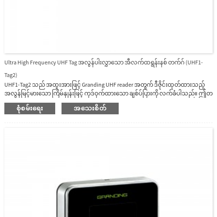
Ultra High Frequency UHF Tag အလွန်ပါးလွှာသော အီလက်ထရွန်းနစ် တက်ဂ် (UHF1-
Tag2)
UHF1-Tag2 သည် အထူးအားဖြင့် Granding UHF reader အတွက် ဒီဇိုင်းထုတ်ထားသည့်
အလွန်မြင့်မားသော ကြိမ်နှုန်းဖြင့် ကုဒ်ဝှက်ထားသော ချစ်ပ်ပြားကို လက်ခံပါသည်။ ဤတ
က်ဂ်သည် အလွန်ပါးလွှာသော အီလက်ထရွန်းနစ်တက်ဂ်ဖြစ်ပြီး အရာဝတ္ထုများ၏
စုံစမ်းရေး
အသေးစိတ်
မျက်နှာပြင်တွင် ကပ်ထားရလွယ်ကူပြီး ရှည်လျားသောစာဖတ်ခြင်းအကွာအဝေးရှိပြီး
ဝန်ထမ်းစီမံခန့်ခွဲမှုတွင် အသုံးချရန် ကောင်းမွန်သောရွေးချယ်မှုဖြစ်သည်။ .