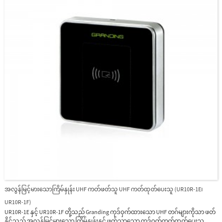
စ်ပ်ကို စောင့်ကြည့်ကိရိယာတစ်ခုနှင့် ဗို့အားရှာဖွေမှုပတ်လမ်းဖြင့် ပံ့ပိုးထားပြီး တည်ငြိမ်
သောစာဖတ်ခြင်းစွမ်းဆောင်ရည်၏ အားသာချက်ရှိသည်။
အလွန်မြင့်မားသောကြိမ်နှုန်း UHF ကတ်ဖတ်သူ UHF ကတ်ထုတ်ပေးသူ (UR10R-1E၊
UR10R-1F)
UR10R-1E နှင့် UR10R-1F တို့သည် Granding ကုဒ်ဝှက်ထားသော UHF တဂ်များကိုသာ ဖတ်
နိုင်သည့် အလွန်မြင့်မားသော ကြိမ်နှုန်းနှင့် ဖတ်သာသော ကုဒ်ဝှက်ကတ်ထုတ်ပေးသူ