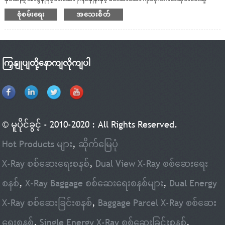
ဖြစ်သည်။UHF အဆက်အသွယ်မရှိသော ရေဒီယိုကြိမ်နှုန်းဆားကစ်များနှင့် အမျိုးမျိုး
စုံစမ်းရေး
အသေးစိတ်
သော ကုဒ်နှင့်ကုဒ်ဝှက်ခြင်းဆိုင်ရာ အယ်လဂိုရီသမ်များဖြင့် ပေါင်းစပ်ထားသော၊ ဤကတ်
ထုတ်ပေးသူသည် EPCglobal UHF Class1 Gen 2 နှင့် ISO 18000-6C စံနှုန်းကို ပံ့ပိုးပေးသည့်
အညွှန်းများနှင့် ကတ်များကို ဖတ်နိုင်သည်။၎င်း၏ USB အင်တာဖေ့စ်သည် ကွန်ပျူတာနှင့်
အခြားစက်ပစ္စည်းများကို ချိတ်ဆက်ရန်အတွက် driver core နည်းပညာမပါဘဲ အဆင့်မြင့်
plug and play interface ကို လက်ခံပါသည်။ကတ်ထုတ်ပေးသူ ထိန်းချုပ်ချစ်ပ်ကို စောင့်
ကြှနျုပျတို့နောကျလိုကျပါ
ကြည့်ကိရိယာတစ်ခုနှင့် ဗို့အားရှာဖွေမှုပတ်လမ်းဖြင့် ပံ့ပိုးထားပြီး တည်ငြိမ်သောစာဖတ်
ခြင်းစွမ်းဆောင်ရည်၏ အားသာချက်ရှိသည်။
© မူပိုင်ခွင့် - 2010-2020 : All Rights Reserved.
Hot Products များ
,
ဆိုက်မြေပုံ
X-Ray စစ်ဆေးရေးစနစ်
,
Dual View X-Ray စစ်ဆေးရေး
စနစ်
,
X-Ray Baggage စစ်ဆေးရေးစနစ်များ
,
Dual Energy
X-Ray စစ်ဆေးခြင်းစနစ်
,
Baggage Parcel X-Ray စစ်ဆေး
ရေးစနစ်
,
Single Energy X-Ray စစ်ဆေးခြင်းစနစ်
,