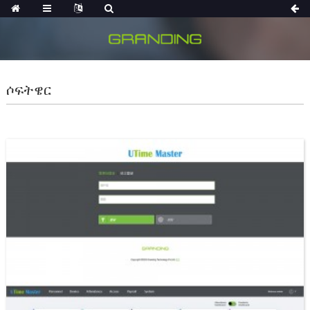
ሶፍትዌር