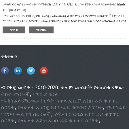
ኃይለኛ ድር ላይ የተመሰረተ ባዮሜትሪክ የፊት የጣት አሻራ ጊዜ የመገኘት አስተዳደር ሶፍትዌር ከስልክ
APP (ባዮቲም 8.0)
ባዮታይም 8.0 በኤተርኔት/ዋይ-ፋይ/ጂፒአርኤስ/3ጂ ለብቻ የሚገፉ የመገናኛ መሳሪያዎችን የተረጋጋ
ግንኙነት የሚያቀርብ እና በሞባይል መተግበሪያ እና በድር አሳሽ የሰራተኛውን የራስ አገልግሎት እንደግል
ደመና የሚሰራ ኃይለኛ ዌብ ላይ የተመሰረተ የጊዜ እና የመገኘት አስተዳደር ሶፍትዌር ነው። .
ጥያቄ
ዝርዝር
ተከተሉን
© የቅጂ መብት - 2010-2020፡ ሁሉም መብቶች የተጠበቁ ናቸው።
ትኩስ ምርቶች
,
የጣቢያ ካርታ
የኤክስሬይ ምርመራ ስርዓት
,
ነጠላ ኢነርጂ ኤክስ-ሬይ ቁጥጥር
ስርዓት
,
ባለሁለት ኢነርጂ ኤክስ-ሬይ ቁጥጥር ሥርዓት
,
የኤክስሬይ
የሻንጣ መፈተሻ ስርዓቶች
,
የሻንጣ ፓርሴል ኤክስ ሬይ ቁጥጥር
ስርዓት
,
ባለሁለት እይታ ኤክስ-ሬይ ቁጥጥር ስርዓት
,