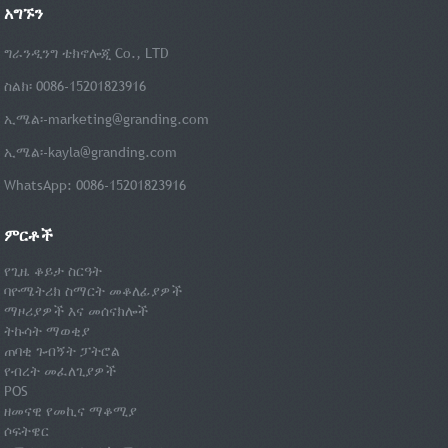
አግኙን
ግራንዲንግ ቴክኖሎጂ Co., LTD
ስልክ፡ 0086-15201823916
ኢሜል፡-
marketing@granding.com
ኢሜል፡-
kayla@granding.com
WhatsApp: 0086-15201823916
ምርቶች
የጊዜ ቆይታ ስርዓት
ባዮሜትሪክ ስማርት መቆለፊያዎች
ማዞሪያዎች እና መሰናክሎች
ትኩሳት ማወቂያ
ጠባቂ ጉብኝት ፓትሮል
የብረት መፈለጊያዎች
POS
ዘመናዊ የመኪና ማቆሚያ
ሶፍትዌር