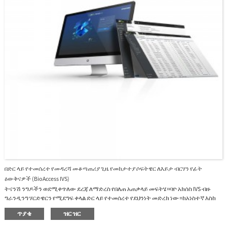
በድር ላይ የተመሰረተ የመዳረሻ መቆጣጠሪያ ጊዜ የመከታተያ ሶፍትዌር ለእይታ ብርሃን የፊት
ዕውቅናዎች (BioAccess IVS)
ትናንሽ ንግዶችን ወደሚቀጥለው ደረጃ ለማድረስ የበለጠ አጠቃላይ መፍትሄ።ባዮ አክሰስ IVS ብዙ
ግራንዲንግ ሃርድዌርን የሚደግፍ ቀላል ድር ላይ የተመሰረተ የደህንነት መድረክ ነው።ከአነስተኛ እስከ
መካከለኛ ንግዶች የአስተዳደር መስፈርቶችን የሚያሟላ የተትረፈረፈ ተግባር ይሰጣል፡ የሰራተኞች
ጥያቄ
ዝርዝር
አስተዳደር፣ የመዳረሻ ቁጥጥር፣ የመገኘት አስተዳደር፣ የቪዲዮ ክትትል፣ የስርዓት አስተዳደር።