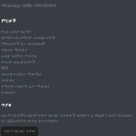
WhatsApp: 0086-15201823916
ምርቶች
የጊዜ ቆይታ ስርዓት
ባዮሜትሪክ ስማርት መቆለፊያዎች
ማዞሪያዎች እና መሰናክሎች
ትኩሳት ማወቂያ
ጠባቂ ጉብኝት ፓትሮል
የብረት መፈለጊያዎች
POS
ዘመናዊ የመኪና ማቆሚያ
ሶፍትዌር
የሚታይ የብርሃን ፊት ማወቂያ
ኤክስሬይ
ጥያቄ
ስለ ምርቶቻችን ወይም የዋጋ ዝርዝር ጥያቄዎች እባክዎን ኢሜልዎን ለእኛ ይተዉልን
እና በ24 ሰዓታት ውስጥ እንገናኛለን።
ለዋጋ ዝርዝር ጥያቄ