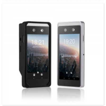
ዓይን” አለው።ሆረስ በጣም የላቁ መዳረሻ አንዱ ነው ...