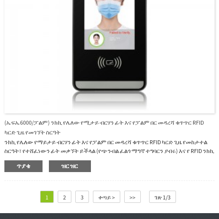
(ኤፍኤ6000/ፓልም) ንክኪ የሌለው የሚታይ ብርሃን ፊት እና የፓልም በር መዳረሻ ቁጥጥር RFID
ካርድ ጊዜ የመገኘት ስርዓት
ንክኪ የሌለው የማይታይ ብርሃን ፊት እና የፓልም በር መዳረሻ ቁጥጥር RFID ካርድ ጊዜ የመከታተል
ስርዓት፣ የተሸፈነውን ፊት መቃኘት ይችላል (የጭንብል ፈልጎ ማግኛ ተግባርን ያብሩ) እና የ RFID ንክኪ
አልባ ካርዶችን እና የዘንባባ ማረጋገጫን ይቃኛል።በጨለማ አካባቢ ውስጥ ተጨማሪ ብርሃን.እውቂያ
ጥያቄ
ዝርዝር
ያልሆነ መዳረሻውን ደህንነቱ በተጠበቀ እና በንፅህና መንገድ ያደርገዋል።የግንኙነት መንገድ TCP/IP፣
RS232፣ RS485፣ Wiegand In/Out፣ ገመድ አልባ ዋይፋይ (አማራጭ)።FA6000 ብዙ ቋንቋዎችን
ይደግፋል እንግሊዝኛ, ስፓኒሽ, ቪትናምኛ, ታይ, ኢንዶኔዥያ, ራሽያኛ, ጣሊያንኛ, ኮሪያኛ, ቻይንኛ
(ባህላዊ እና ቀላል) እና የመሳሰሉት.ተጠቃሚ የሚፈልጉትን ቋንቋ መምረጥ ይችላሉ።
1
2
3
ቀጣይ >
>>
ገጽ 1/3