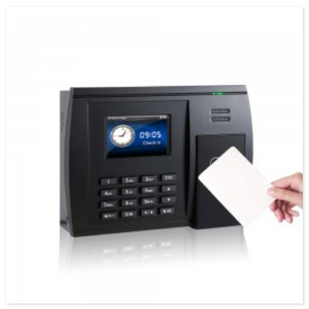
ያመቻቻል።በኤፍኤ210 እና ፒሲ መካከል ያለው ግንኙነት በእጅ ውሂብ ለማስተላለፍ በTCP/IP ወይም
USB በይነገጽ ነው።የእሱ ለስላሳ ንድፍ በማንኛውም አካባቢ ውስጥ በትክክል ይጣጣማል.በገመድ አልባ
WIFI አማራጭ ሊሆን ይችላል።