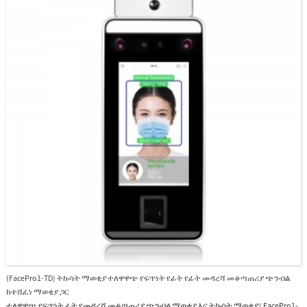
(FacePro1-TD) ትኩሳት ማወቂያ ተለዋዋጭ የፍጥነት የፊት የፊት መዳረሻ መቆጣጠሪያ ጭንብል
ከተሸፈነ ማወቂያ ጋር
ተለዋዋጭ የፍጥነት ፊት የመዳረሻ መቆጣጠሪያ ጭንብል ማወቂያ እና ትኩሳት ማወቂያ፣ FacePro1-