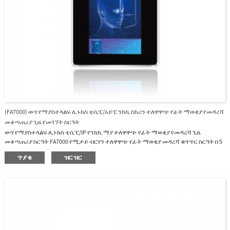
(FA7000) ውሃ የማያስተላልፍ ሊኑክስ ቲሲፒ/አይፒ ንክኪ ስክሪን ተለዋዋጭ የፊት ማወቂያ የመዳረሻ
መቆጣጠሪያ ጊዜ የመገኘት ስርዓት
ውሃ የማያስተላልፍ ሊኑክስ ቲሲፒ/IP የንክኪ ማያ ተለዋዋጭ የፊት ማወቂያ የመዳረሻ ጊዜ
መቆጣጠሪያ ስርዓት FA7000 የሚታይ ብርሃን ተለዋዋጭ የፊት ማወቂያ መዳረሻ ቁጥጥር ስርዓት በ 5
ኢንች ቲኤፍቲ ቀለም ንክኪ ፣ 10,000 የፊት አቅም ፣ 10,000 ካርዶች (አማራጭ) ፣ 10,000 የይለፍ
ጥያቄ
ዝርዝር
ቃል ፣ 1,00s00 ፣ ሊኑክስ ስርዓተ ክወና፣ ነፃ ሶፍትዌር እና ኤስዲኬ እናቀርባለን።