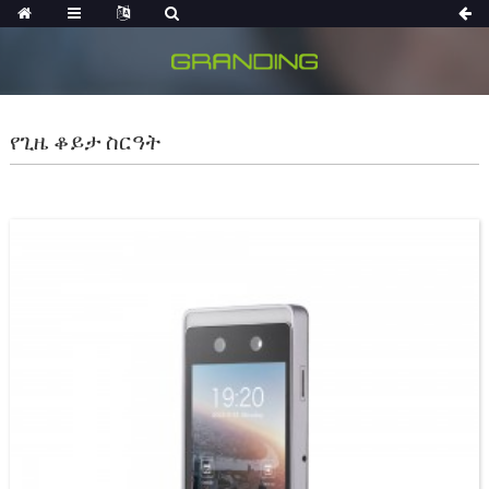
የጊዜ ቆይታ ስርዓት