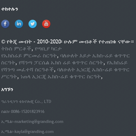
ተከተሉን
© የቅጂ መብት - 2010-2020፡ ሁሉም መብቶች የተጠበቁ ናቸው።
ትኩስ ምርቶች
,
የጣቢያ ካርታ
የኤክስሬይ ምርመራ ስርዓት
,
ባለሁለት እይታ ኤክስ-ሬይ ቁጥጥር
ስርዓት
,
የሻንጣ ፓርሴል ኤክስ ሬይ ቁጥጥር ስርዓት
,
የኤክስሬይ
የሻንጣ መፈተሻ ስርዓቶች
,
ባለሁለት ኢነርጂ ኤክስ-ሬይ ቁጥጥር
ሥርዓት
,
ነጠላ ኢነርጂ ኤክስ-ሬይ ቁጥጥር ስርዓት
,
አግኙን
ግራንዲንግ ቴክኖሎጂ Co., LTD
ስልክ፡ 0086-15201823916
ኢሜል፡-
marketing@granding.com
ኢሜል፡-
kayla@granding.com