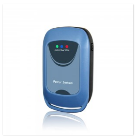
службы.Мы прапануем прафесійнае праграмнае забеспячэнне для кіравання.Яго
можна выкарыстоўваць для грамадскага патруля, паліцэйскага патруля і многіх іншых
месцаў.