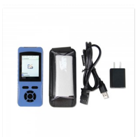
рэгулярна правяраць.Мы прапануем прафесійнае праграмнае забеспячэнне для
кіравання.