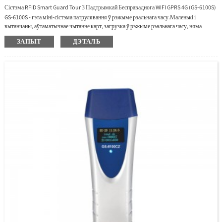
Сістэма RFID Smart Guard Tour З Падтрымкай Бесправаднога WIFI GPRS 4G (GS-6100S)
GS-6100S - гэта міні-сістэма патрулявання ў рэжыме рэальнага часу.Маленькі і
вытанчаны, аўтаматычнае чытанне карт, загрузка ў рэжыме рэальнага часу, няма
неабходнасці падключацца да камп'ютара, ён можа адпраўляць даныя праз
ЗАПЫТ
ДЭТАЛЬ
GPRS/4G/WIFI. У нас таксама ёсць аўтаномнае і вэб-праграмнае забеспячэнне.