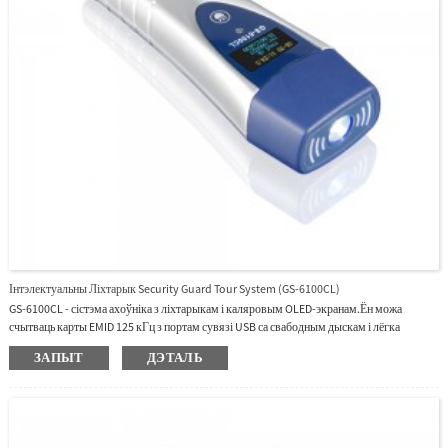
Інтэлектуальны Ліхтарык Security Guard Tour System (GS-6100CL)
GS-6100CL - сістэма ахоўніка з ліхтарыкам і каляровым OLED-экранам.Ён можа
счытваць карты EMID 125 кГц з портам сувязі USB са свабодным дыскам і лёгка
падключацца да ПК для загрузкі дадзеных.Мы прапануем прафесійнае праграмнае
ЗАПЫТ
ДЭТАЛЬ
забеспячэнне для кіравання патруляваннем.Яго можна выкарыстоўваць для многіх
абласцей, такіх як грамадскі патруль, паліцэйскі патруль і шмат іншых месцаў.