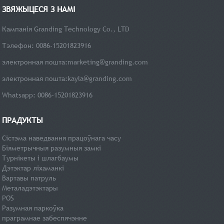
ЗВЯЖЫЦЕСЯ З НАМІ
Кампанія Granding Technology Co., LTD
Тэлефон: 0086-15201823916
электронная пошта:
marketing@granding.com
электронная пошта:
kayla@granding.com
Whatsapp: 0086-15201823916
ПРАДУКТЫ
Сістэма наведвання працоўнага часу
Біяметрычныя разумныя замкі
Турнікеты і шлагбаумы
Дэтэктар ліхаманкі
Вартавы патруль
Металадэтэктары
POS
Разумная паркоўка
праграмнае забеспячэнне