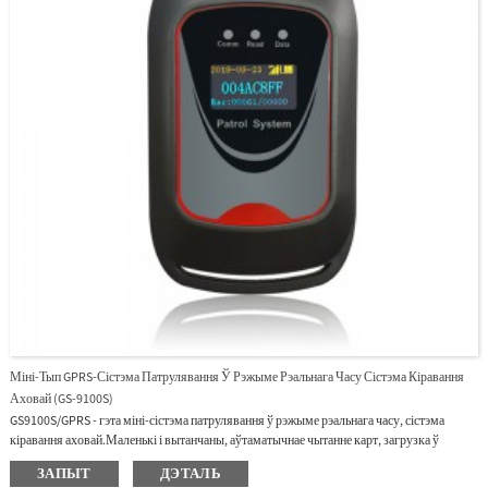
Міні-Тып GPRS-Сістэма Патрулявання Ў Рэжыме Рэальнага Часу Сістэма Кіравання
Аховай (GS-9100S)
GS9100S/GPRS - гэта міні-сістэма патрулявання ў рэжыме рэальнага часу, сістэма
кіравання аховай.Маленькі і вытанчаны, аўтаматычнае чытанне карт, загрузка ў
рэжыме рэальнага часу праз GPRS, не трэба падключацца да кампутара.Ён
ЗАПЫТ
ДЭТАЛЬ
выкарыстоўваецца для кантролю, кіравання і ацэнкі ўсіх пазіцый, якія неабходна