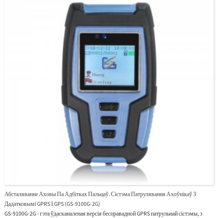
Абсталяванне Аховы Па Адбітках Пальцаў. Сістэма Патрулявання Ахоўнікаў З
Дадатковымі GPRS І GPS (GS-9100G-2G)
GS-9100G-2G - гэта ўдасканаленая версія бесправадной GPRS патрульнай сістэмы, з