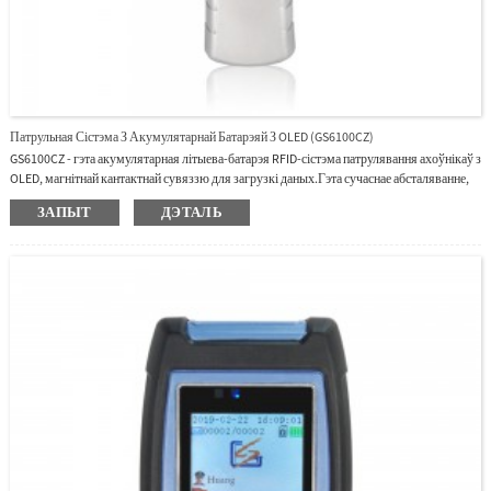
Патрульная Сістэма З Акумулятарнай Батарэяй З OLED (GS6100CZ)
GS6100CZ - гэта акумулятарная літыева-батарэя RFID-сістэма патрулявання ахоўнікаў з
OLED, магнітнай кантактнай сувяззю для загрузкі даных.Гэта сучаснае абсталяванне,
прыдатнае для бяспекі і навуковага кіравання аддзеламі;таксама гэта спрыяе
ЗАПЫТ
ДЭТАЛЬ
мадэрнізацыі супольнасці аддзела кіравання маёмасцю.