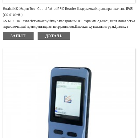
Вялікі ВК-Экран Tour Guard Patrol RFID Reader Падтрымка Воданепранікальны IP65
(GS-6100HU)
GS-6100HU - гэта сістэма ахоўнікаў з каляровым TFT-экранам 2,4 цалі, якая можа лёгка
пераключацца і правяраць падзеі патрулявання.Высокая хуткасць загрузкі даных з
портам сувязі USB са свабодным дыскам.Мы прапануем прафесійнае праграмнае
ЗАПЫТ
ДЭТАЛЬ
забеспячэнне для кіравання.Яго можна выкарыстоўваць для грамадскага
патрулявання, паліцэйскага патрулявання і многіх іншых месцаў.