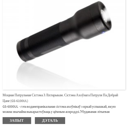
Моцная Патрульная Сістэма З Ліхтарыкам. Сістэма Ахоўнага Патруля Па Добрай
Цане (GS-6100UL)
GS-6000UL - гэта воданепранікальная сістэма ахоўнікаў з яркай успышкай, якую
можна звычайна выкарыстоўваць у цёмным асяроддзі.Убудаваная літыевая
акумулятарная батарэя, сумяшчальная з тэгам RFID 125 кГц.З бясплатным USB-
ЗАПЫТ
ДЭТАЛЬ
портам для назапашвальніка можна лёгка падключыць ПК для загрузкі
даных.Трывалы металічны корпус забяспечвае прыладу трывалы і працяглы тэрмін