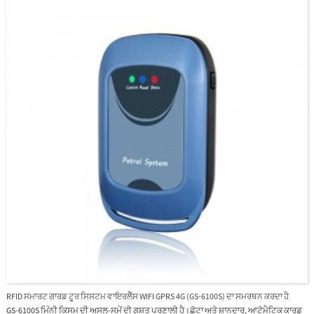
RFID ਸਮਾਰਟ ਗਾਰਡ ਟੂਰ ਸਿਸਟਮ ਵਾਇਰਲੈੱਸ WIFI GPRS 4G (GS-6100S) ਦਾ ਸਮਰਥਨ ਕਰਦਾ ਹੈ
GS-6100S ਮਿੰਨੀ ਕਿਸਮ ਦੀ ਅਸਲ-ਸਮੇਂ ਦੀ ਗਸ਼ਤ ਪ੍ਰਣਾਲੀ ਹੈ।ਛੋਟਾ ਅਤੇ ਸ਼ਾਨਦਾਰ, ਆਟੋਮੈਟਿਕ ਕਾਰਡ