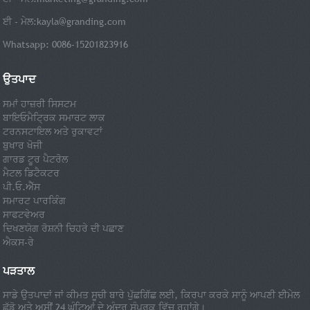
ਈ - ਮੇਲ:
kayla@granding.com
Whatsapp: 0086-15201823916
ਉਤਪਾਦ
ਸਮਾਂ ਹਾਜ਼ਰੀ ਸਿਸਟਮ
ਬਾਇਓਮੈਟ੍ਰਿਕ ਸਮਾਰਟ ਲਾਕ
ਟਰਨਸਟਾਇਲ ਅਤੇ ਰੁਕਾਵਟਾਂ
ਬੁਖਾਰ ਖੋਜੀ
ਗਾਰਡ ਟੂਰ ਪੈਟਰੋਲ
ਮੈਟਲ ਡਿਟੈਕਟਰ
ਪੀ.ਓ.ਐੱਸ
ਸਮਾਰਟ ਪਾਰਕਿੰਗ
ਸਾਫਟਵੇਅਰ
ਦਿਖਣਯੋਗ ਰੋਸ਼ਨੀ ਚਿਹਰੇ ਦੀ ਪਛਾਣ
ਐਕਸ-ਰੇ
ਪੜਤਾਲ
ਸਾਡੇ ਉਤਪਾਦਾਂ ਜਾਂ ਕੀਮਤ ਸੂਚੀ ਬਾਰੇ ਪੁੱਛਗਿੱਛ ਲਈ, ਕਿਰਪਾ ਕਰਕੇ ਸਾਨੂੰ ਆਪਣੀ ਈਮੇਲ
ਛੱਡੋ ਅਤੇ ਅਸੀਂ 24 ਘੰਟਿਆਂ ਦੇ ਅੰਦਰ ਸੰਪਰਕ ਵਿੱਚ ਰਹਾਂਗੇ।