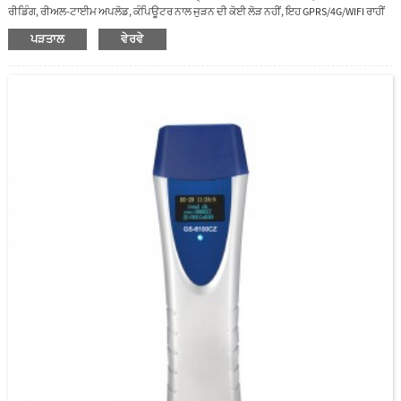
ਰੀਡਿੰਗ, ਰੀਅਲ-ਟਾਈਮ ਅਪਲੋਡ, ਕੰਪਿਊਟਰ ਨਾਲ ਜੁੜਨ ਦੀ ਕੋਈ ਲੋੜ ਨਹੀਂ, ਇਹ GPRS/4G/WIFI ਰਾਹੀਂ
ਡਾਟਾ ਭੇਜ ਸਕਦਾ ਹੈ। ਸਾਡੇ ਕੋਲ ਸਟੈਂਡਅਲੋਨ ਅਤੇ ਵੈੱਬ-ਅਧਾਰਿਤ ਸੌਫਟਵੇਅਰ ਵੀ ਹਨ।
ਪੜਤਾਲ
ਵੇਰਵੇ