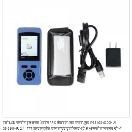
ਵੱਡੀ LCD ਸਕ੍ਰੀਨ ਟੂਰ ਗਾਰਡ ਪੈਟਰੋਲ RFID ਰੀਡਰ ਸਪੋਰਟ ਵਾਟਰਪ੍ਰੂਫ IP65 (GS-6100HU)
GS-6100HU 2.4'' TFT ਕਲਰ ਸਕ੍ਰੀਨ ਵਾਲਾ ਗਾਰਡ ਟੂਰ ਸਿਸਟਮ ਹੈ, ਜੋ ਆਸਾਨੀ ਨਾਲ ਗਸ਼ਤ ਦੀਆਂ