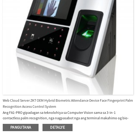
Web Cloud Server ZKT OEM Hybrid Biometric Attendance Device Face Fingerprint Palm
Recognition Access Control System
Ang FA1-PRO gipadagan sa teknolohiya sa Computer Vision sama sa 3-in-1
contactless palm recognition, nga nagpasabot nga ang terminal makahimo og bio-
authentication gamit ang palm vein sa tiggamit, palm print, ug ang porma sa palad sa
PANGUTANA
DETALYE
samang higayon kung ang sensor makamatikod og kamot nga gipakita. Ang palm
vein ug palm print patterns kasaligan nga mga identifier sa tawo tungod kay ang mga