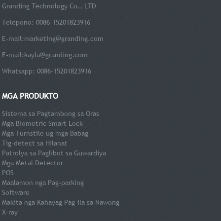
Granding Technology Co., LTD
Telepono: 0086-15201823916
E-mail:
marketing@granding.com
E-mail:
kayla@granding.com
Whatsapp: 0086-15201823916
MGA PRODUKTO
Sistema sa Pagtambong sa Oras
Mga Biometric Smart Lock
Mga Turnstile ug mga Babag
Tig-detect sa Hilanat
Patrolya sa Paglibot sa Guwardiya
Mga Metal Detector
POS
Maalamon nga Pag-parking
Software
Makita nga Kahayag Pag-ila sa Nawong
X-ray