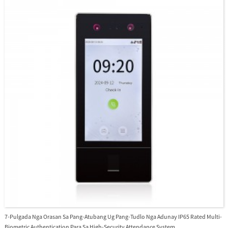
7-Pulgada Nga Orasan Sa Pang-Atubang Ug Pang-Tudlo Nga Adunay IP65 Rated Multi-
Biometric Authentication Para Sa High-Security Attendance System