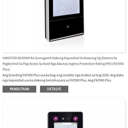
HANGTOD SA 50000 Ka Gumagamit Dakong Kapasidad Sa Nawong Ug Sistema Sa
Pagkontrol Sa Pag-Access Sa Kard Nga Adunay Ingress Protection Rating IP65 (FA7000
Plus)
Ang Granding FA7000 Plus usa ka bag-ong modelo nga miabot sa tuig 2026. Ang dako
nga kapasidad usa ka dakong bentaha para sa FA7000 Plus. Ang FA7000 Plus
makasuporta hangtod sa 50,000 ka tiggamit nga adunay dagkong kapasidad sa
PANGUTANA
DETALYE
nawong ug 50,000 ka kard. Access Control System kini nga adunay Ingress Protection
Rating nga IP65, kini dili masudlan sa tubig ug dili madaot sa panahon, ug dili madaot
sa abog, ug angay para sa mga empleyado sa gawas nga nagtrabaho sulod ug gawas
sa mga aplikasyon.