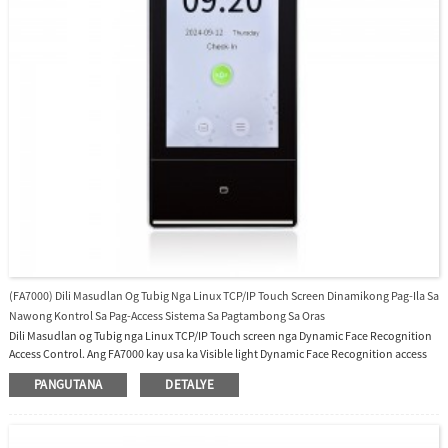
(FA7000) Dili Masudlan Og Tubig Nga Linux TCP/IP Touch Screen Dinamikong Pag-Ila Sa
Nawong Kontrol Sa Pag-Access Sistema Sa Pagtambong Sa Oras
Dili Masudlan og Tubig nga Linux TCP/IP Touch screen nga Dynamic Face Recognition
Access Control. Ang FA7000 kay usa ka Visible light Dynamic Face Recognition access
control system nga adunay 7 pulgada nga TFT Color Touch Screen, 10,000 ka nawong
PANGUTANA
DETALYE
nga kapasidad, 50,000 ka card (standard), 10,000 ka password, 300,000 ka log, Linux
Operating System. Naghatag kami og libreng software ug SDK.