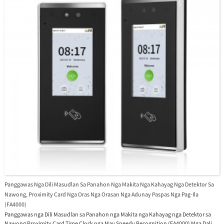
integrate sa ZKBioAccess Mobile Page aron suportahan ang Dynamic QR codes para sa
access control o time and attendance protocols. Dugang pa, ang SpeedFace-V4L Pro
series naglakip sa ultimate anti-spoofing algorithm para sa facial recognition, nga
nanalipod sa kadaghanan sa mga peke nga litrato ug video attacks. Gisuportahan
usab sa terminal ang espesyal nga QR modules sama sa QR code, PDF417, Data Matrix,
MicroPDF417, ug Aztec. Ang among mga device nagsuporta sa daghang pinulongan,
sama sa English, Spanish, Vietnamese, Thai, Indonesian, Russian, Italian, French,
Hebrew, Portuguese, Korean, Chinese, Turkish, German ug uban pa. Mahimo pilion sa
tiggamit ang pinulongan nga ilang gikinahanglan. Dugang pa, ang FacePro4-QR
mogana sa among gamhanang Web-based time and attendance software nga UTime
Master o ZKTime5.0 software.
Panggawas Nga Dili Masudlan Sa Panahon Nga Makita Nga Kahayag Nga Detektor Sa
Nawong, Proximity Card Nga Oras Nga Orasan Nga Adunay Paspas Nga Pag-Ila
(FA4000)
Panggawas nga Dili Masudlan sa Panahon nga Makita nga Kahayag nga Detektor sa
Nawong Proximity Card Time Clock nga May Speedy Recognition (FA4000) Mga Dali