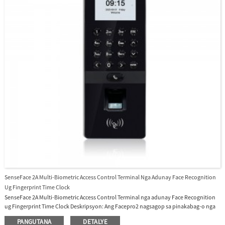
SenseFace 2A Multi-Biometric Access Control Terminal Nga Adunay Face Recognition
Ug Fingerprint Time Clock
SenseFace 2A Multi-Biometric Access Control Terminal nga adunay Face Recognition
ug Fingerprint Time Clock Deskripsyon: Ang Facepro2 nagsagop sa pinakabag-o nga
intelihenteng engineering facial authentication. Gisuportahan niini ang fingerprint,
PANGUTANA
DETALYE
facial, card authentication nga adunay dako nga kapasidad ug paspas nga