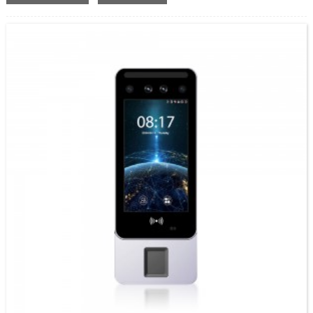
authentication, nagsagop sa ultimate antispoofing algorithm para sa facial
authentication batok sa halos tanang klase sa peke nga mga litrato ug video attack,
nga nagtanyag og luwas nga biometric authentication. Ang Facepro2 usa ka access
control terminal...