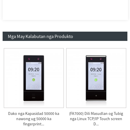
Mga May Kalabutan nga Produkto
Dako nga Kapasidad 50000 ka
(FA7000) Dili Masudlan og Tubig
nawong ug 50000 ka
nga Linux TCP/IP Touch screen
fingerprint...
D...