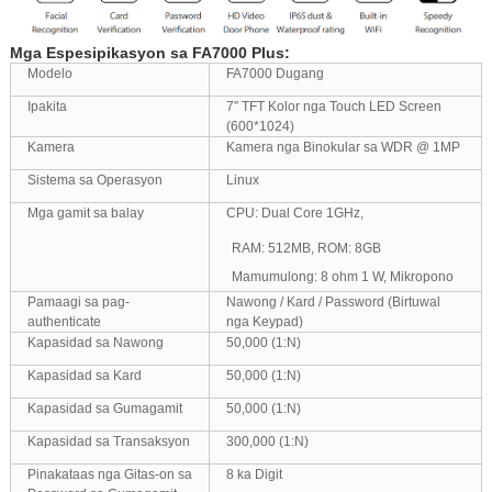
Mga Espesipikasyon sa FA7000 Plus:
Modelo
FA7000 Dugang
Ipakita
7″ TFT Kolor nga Touch LED Screen
(600*1024)
Kamera
Kamera nga Binokular sa WDR @ 1MP
Sistema sa Operasyon
Linux
Mga gamit sa balay
CPU: Dual Core 1GHz,
RAM: 512MB, ROM: 8GB
Mamumulong: 8 ohm 1 W, Mikropono
Pamaagi sa pag-
Nawong / Kard / Password (Birtuwal
authenticate
nga Keypad)
Kapasidad sa Nawong
50,000 (1:N)
Kapasidad sa Kard
50,000 (1:N)
Kapasidad sa Gumagamit
50,000 (1:N)
Kapasidad sa Transaksyon
300,000 (1:N)
Pinakataas nga Gitas-on sa
8 ka Digit