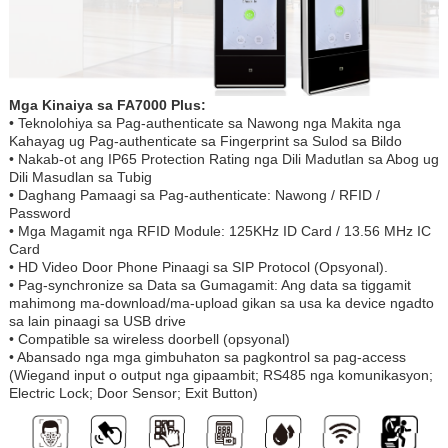
Mga Kinaiya sa FA7000 Plus:
• Teknolohiya sa Pag-authenticate sa Nawong nga Makita nga
Kahayag ug Pag-authenticate sa Fingerprint sa Sulod sa Bildo
• Nakab-ot ang IP65 Protection Rating nga Dili Madutlan sa Abog ug
Dili Masudlan sa Tubig
• Daghang Pamaagi sa Pag-authenticate: Nawong / RFID /
Password
• Mga Magamit nga RFID Module: 125KHz ID Card / 13.56 MHz IC
Card
• HD Video Door Phone Pinaagi sa SIP Protocol (Opsyonal).
• Pag-synchronize sa Data sa Gumagamit: Ang data sa tiggamit
mahimong ma-download/ma-upload gikan sa usa ka device ngadto
sa lain pinaagi sa USB drive
• Compatible sa wireless doorbell (opsyonal)
• Abansado nga mga gimbuhaton sa pagkontrol sa pag-access
(Wiegand input o output nga gipaambit; RS485 nga komunikasyon;
Electric Lock; Door Sensor; Exit Button)