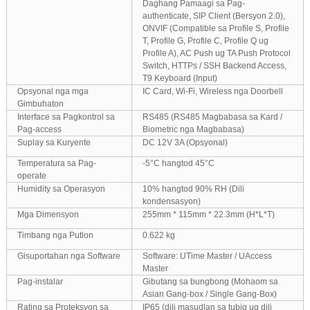
Daghang Pamaagi sa Pag-
authenticate, SIP Client (Bersyon 2.0),
ONVIF (Compatible sa Profile S, Profile
T, Profile G, Profile C, Profile Q ug
Profile A), AC Push ug TA Push Protocol
Switch, HTTPs / SSH Backend Access,
T9 Keyboard (Input)
Opsyonal nga mga
IC Card, Wi-Fi, Wireless nga Doorbell
Gimbuhaton
Interface sa Pagkontrol sa
RS485 (RS485 Magbabasa sa Kard /
Pag-access
Biometric nga Magbabasa)
Suplay sa Kuryente
DC 12V 3A (Opsyonal)
Temperatura sa Pag-
-5°C hangtod 45°C
operate
Humidity sa Operasyon
10% hangtod 90% RH (Dili
kondensasyon)
Mga Dimensyon
255mm * 115mm * 22.3mm (H*L*T)
Timbang nga Putlon
0.622 kg
Gisuportahan nga Software
Software: UTime Master / UAccess
Master
Pag-instalar
Gibutang sa bungbong (Mohaom sa
Asian Gang-box / Single Gang-Box)
Rating sa Proteksyon sa
IP65 (dili masudlan sa tubig ug dili