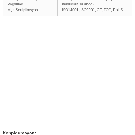
Pagsulod
masudlan sa abog)
Mga Sertipikasyon
ISO14001, ISO9001, CE, FCC, RoHS
Konpigurasyon: