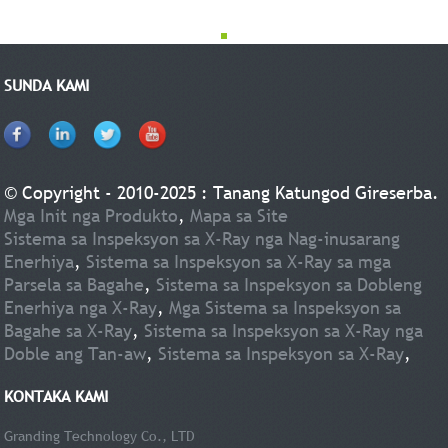
SUNDA KAMI
© Copyright - 2010-2025 : Tanang Katungod Gireserba.
Mga Init nga Produkto
,
Mapa sa Site
Sistema sa Inspeksyon sa X-Ray nga Nag-inusarang
Enerhiya
,
Sistema sa Inspeksyon sa X-Ray sa mga
Parsela sa Bagahe
,
Sistema sa Inspeksyon sa Dobleng
Enerhiya nga X-Ray
,
Mga Sistema sa Inspeksyon sa
Bagahe sa X-Ray
,
Sistema sa Inspeksyon sa X-Ray nga
Doble ang Tan-aw
,
Sistema sa Inspeksyon sa X-Ray
,
KONTAKA KAMI
Granding Technology Co., LTD