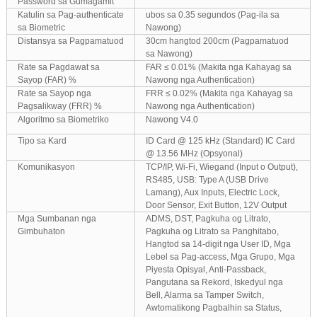
Password sa Gumagamit
Katulin sa Pag-authenticate
ubos sa 0.35 segundos (Pag-ila sa
sa Biometric
Nawong)
Distansya sa Pagpamatuod
30cm hangtod 200cm (Pagpamatuod
sa Nawong)
Rate sa Pagdawat sa
FAR ≤ 0.01% (Makita nga Kahayag sa
Sayop (FAR) %
Nawong nga Authentication)
Rate sa Sayop nga
FRR ≤ 0.02% (Makita nga Kahayag sa
Pagsalikway (FRR) %
Nawong nga Authentication)
Algoritmo sa Biometriko
Nawong V4.0
Tipo sa Kard
ID Card @ 125 kHz (Standard) IC Card
@ 13.56 MHz (Opsyonal)
Komunikasyon
TCP/IP, Wi-Fi, Wiegand (Input o Output),
RS485, USB: Type A (USB Drive
Lamang), Aux Inputs, Electric Lock,
Door Sensor, Exit Button, 12V Output
Mga Sumbanan nga
ADMS, DST, Pagkuha og Litrato,
Gimbuhaton
Pagkuha og Litrato sa Panghitabo,
Hangtod sa 14-digit nga User ID, Mga
Lebel sa Pag-access, Mga Grupo, Mga
Piyesta Opisyal, Anti-Passback,
Pangutana sa Rekord, Iskedyul nga
Bell, Alarma sa Tamper Switch,
Awtomatikong Pagbalhin sa Status,