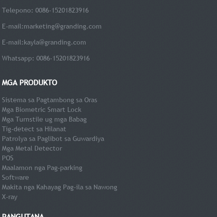
Telepono: 0086-15201823916
E-mail:
marketing@granding.com
E-mail:
kayla@granding.com
Whatsapp: 0086-15201823916
MGA PRODUKTO
Sistema sa Pagtambong sa Oras
Mga Biometric Smart Lock
Mga Turnstile ug mga Babag
Tig-detect sa Hilanat
Patrolya sa Paglibot sa Guwardiya
Mga Metal Detector
POS
Maalamon nga Pag-parking
Software
Makita nga Kahayag Pag-ila sa Nawong
X-ray
PANGUTANA