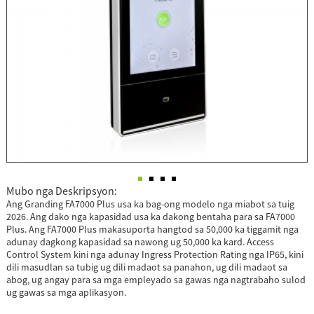
Mubo nga Deskripsyon:
Ang Granding FA7000 Plus usa ka bag-ong modelo nga miabot sa tuig
2026. Ang dako nga kapasidad usa ka dakong bentaha para sa FA7000
Plus. Ang FA7000 Plus makasuporta hangtod sa 50,000 ka tiggamit nga
adunay dagkong kapasidad sa nawong ug 50,000 ka kard. Access
Control System kini nga adunay Ingress Protection Rating nga IP65, kini
dili masudlan sa tubig ug dili madaot sa panahon, ug dili madaot sa
abog, ug angay para sa mga empleyado sa gawas nga nagtrabaho sulod
ug gawas sa mga aplikasyon.