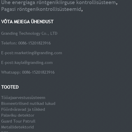
Ühe energiaga röntgenikiirguse kontrollisüsteem
,
Pagasi röntgenikontrollisüsteemid
,
VÕTA MEIEGA ÜHENDUST
Granding Technology Co., LTD
Telefon: 0086-15201823916
E-post:
marketing@granding.com
E-post:
kayla@granding.com
Whatsapp: 0086-15201823916
TOOTED
Tööajaarvestussüsteem
Biomeetrilised nutikad lukud
Pöördväravad ja tõkked
Palaviku detektor
Guard Tour Patrull
Metallidetektorid