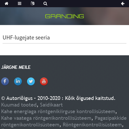
UHF-lugejate seeria
JÄRGNE MEILE
© Autoriõigus – 2010-2020 : Kõik õigused kaitstud.
Kuumad tooted
,
Saidikaart
Kahe energiaga röntgenikiirguse kontrollisüsteem
,
Kahe vaatega röntgenikontrollisüsteem
,
Pagasipakkide
röntgenikontrollisüsteem
,
Röntgenikontrollisüsteem
,