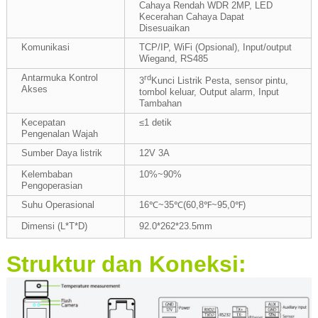
Cahaya Rendah WDR 2MP, LED
Kecerahan Cahaya Dapat
Disesuaikan
Komunikasi
TCP/IP, WiFi (Opsional), Input/output
Wiegand, RS485
Antarmuka Kontrol
rd
3
Kunci Listrik Pesta, sensor pintu,
Akses
tombol keluar, Output alarm, Input
Tambahan
Kecepatan
≤1 detik
Pengenalan Wajah
Sumber Daya listrik
12V 3A
Kelembaban
10%~90%
Pengoperasian
Suhu Operasional
16℃~35℃(60,8℉~95,0℉)
Dimensi (L*T*D)
92.0*262*23.5mm
Struktur dan Koneksi: