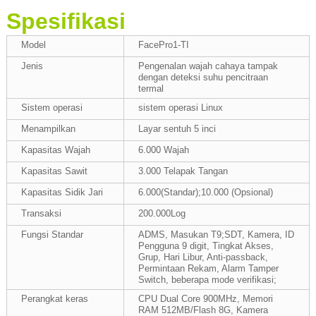
Spesifikasi
Model
FacePro1-TI
Jenis
Pengenalan wajah cahaya tampak
dengan deteksi suhu pencitraan
termal
Sistem operasi
sistem operasi Linux
Menampilkan
Layar sentuh 5 inci
Kapasitas Wajah
6.000 Wajah
Kapasitas Sawit
3.000 Telapak Tangan
Kapasitas Sidik Jari
6.000(Standar);10.000 (Opsional)
Transaksi
200.000Log
Fungsi Standar
ADMS, Masukan T9;SDT, Kamera, ID
Pengguna 9 digit, Tingkat Akses,
Grup, Hari Libur, Anti-passback,
Permintaan Rekam, Alarm Tamper
Switch, beberapa mode verifikasi;
Perangkat keras
CPU Dual Core 900MHz, Memori
RAM 512MB/Flash 8G, Kamera