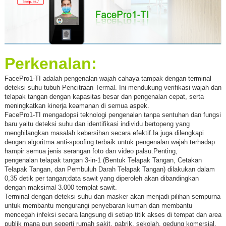
Perkenalan:
FacePro1-TI adalah pengenalan wajah cahaya tampak dengan terminal
deteksi suhu tubuh Pencitraan Termal. Ini mendukung verifikasi wajah dan
telapak tangan dengan kapasitas besar dan pengenalan cepat, serta
meningkatkan kinerja keamanan di semua aspek.
FacePro1-TI mengadopsi teknologi pengenalan tanpa sentuhan dan fungsi
baru yaitu deteksi suhu dan identifikasi individu bertopeng yang
menghilangkan masalah kebersihan secara efektif.Ia juga dilengkapi
dengan algoritma anti-spoofing terbaik untuk pengenalan wajah terhadap
hampir semua jenis serangan foto dan video palsu.Penting,
pengenalan telapak tangan 3-in-1 (Bentuk Telapak Tangan, Cetakan
Telapak Tangan, dan Pembuluh Darah Telapak Tangan) dilakukan dalam
0,35 detik per tangan;data sawit yang diperoleh akan dibandingkan
dengan maksimal 3.000 templat sawit.
Terminal dengan deteksi suhu dan masker akan menjadi pilihan sempurna
untuk membantu mengurangi penyebaran kuman dan membantu
mencegah infeksi secara langsung di setiap titik akses di tempat dan area
publik mana pun seperti rumah sakit, pabrik, sekolah, gedung komersial,