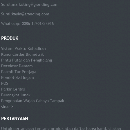
Surel:
marketing@granding.com
Surel:
kayla@granding.com
Whatsapp: 0086-15201823916
PRODUK
Sistem Waktu Kehadiran
Kunci Cerdas Biometrik
Pintu Putar dan Penghalang
Detektor Demam
Patroli Tur Penjaga
Pendeteksi logam
POS
Parkir Cerdas
Perangkat lunak
Pengenalan Wajah Cahaya Tampak
sinar-X
PERTANYAAN
Untuk pertanyaan tentang produk atau daftar harga kami, silakan