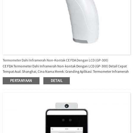
Termometer Dahi Inframerah Non-Kontak CE FDA Dengan LCD (GP-300)
CE FDA Termometer Dahi Inframerah Non-kontak Dengan LCD (GP-300) Detail Cepat
Tempat Asal: Shanghai, Cina Nama Merek: Granding Aplikasi: Termometer Inframerah
Dahi Nomor Model: GP-300 Tampilan: lampu latar 2 warna Metode Pengukuran: Non-
PERTANYAAN
DETAIL
kontak, Inframerah Mati Otomatis: 15 detik Rentang Pengukuran Tubuh: 35,0°c-42,0°c
(95,0°F-107,9°F) Rentang Pengukuran Permukaan: 0,0°c-100,0°c (32,0°F-212,0°F)
Akurasi Pengukuran : Ef...