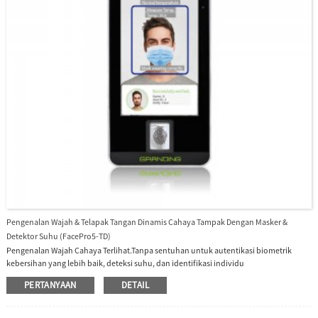
Pengenalan Wajah & Telapak Tangan Dinamis Cahaya Tampak Dengan Masker &
Detektor Suhu (FacePro5-TD)
Pengenalan Wajah Cahaya Terlihat.Tanpa sentuhan untuk autentikasi biometrik
kebersihan yang lebih baik, deteksi suhu, dan identifikasi individu
bertopeng.Algoritme anti-spoofing terhadap lampiran cetak (laser, foto berwarna
PERTANYAAN
DETAIL
dan hitam-putih), serangan video, dan serangan topeng 3D.Berbagai metode
verifikasi: Wajah/Telapak Tangan/Sidik Jari/Kata Sandi.Pencahayaan tambahan
dengan kecerahan yang dapat disesuaikan.Deteksi suhu tubuh dengan jarak