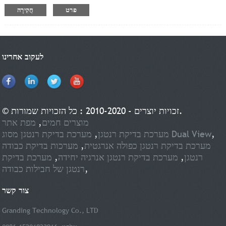
של TFT900-H. אנו מספקים תוכנה מבוססת ענן ותוכנה עצמאית.
פרט
חֲקִירָה
לעקוב אחרינו
© זכויות יוצרים - 2010-2020 : כל הזכויות שמורות.
מוצרים חמים
,
מפת אתר
,
מערכת בדיקת רנטגן מסוג Dual View
מערכת בדיקת רנטגן
,
מערכת בדיקת רנטגן כפולה אנרגטית
,
מערכות בדיקת כבודה
רנטגן
,
מערכת בדיקת רנטגן אנרגיה יחידה
,
מערכת בדיקת
,
רנטגן של חבילות כבודה
צור קשר
Granding Technology Co., LTD