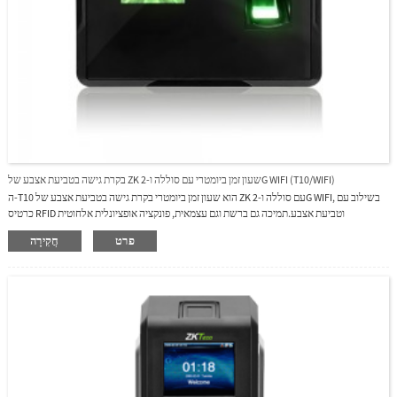
בקרת גישה בטביעת אצבע של ZK שעון זמן ביומטרי עם סוללה ו-2G WIFI (T10/WIFI)
ה-T10 הוא שעון זמן ביומטרי בקרת גישה בטביעת אצבע של ZK עם סוללה ו-2G WIFI, בשילוב עם
כרטיס RFID וטביעת אצבע.תמיכה גם ברשת וגם עצמאית, פונקציה אופציונלית אלחוטית
3G/2G/GPRS/WIFI, מקלה על התקשורת עם המחשב.מנהל התקן הבזק מסוג USB לניהול נתונים
פרט
חֲקִירָה
לא מקוון.ממשק משתמש ידידותי הופך את הפעולה לנוחה הרבה.סוללה מובנית מספקת כ-3-4
שעות פעולה עבור הפסקת חשמל.תוכנות PC ותוכנת אינטרנט נתמכות.