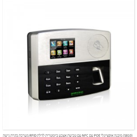
מערכת בקרת גישה RFID עם טביעת אצבע ביומטרית לדלת NFC עם POE מובנה אופציונלי (S810)