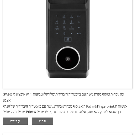
(PA10) אופציונלי WIFI זמן נוכחות ומסוף בקרת גישה עם ביומטריה היברידית של דקל וטביעות
אצבע
PA10 הוא מסוף נוכחות ובקרת גישה עם ביומטריה היברידית של Palm & Fingerprint.אימות ה-
Palm כולל Palm Print & Palm Vein, כך שהוא לא רק ללא מגע, אלא גם תומך בתפקוד נגד
זיוף.לחיישן BioID יש שיעור זיהוי גבוה במיוחד כלפי סוגי אצבעות יבשות, רטובות
פרט
חֲקִירָה
ומחוספסות.TCP/IP, RS485, PoE (אופציונלי) ו-Wi-Fi (אופציונלי) זמינים גם המאפשרים להחיל
PA10 ברשתות שונות ובמצבים שונים.