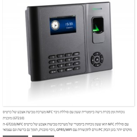
מערכת טביעת אצבע של כרטיס NFC נוכחות זמן בקרת גישה ביומטרית שעון עם סוללת גיבוי
מובנית (GT210)
ה-GT210/NFC הוא שעון נוכחות ביומטרי של מערכת טביעות אצבע של כרטיס NFC עם סוללת
גיבוי מובנית, תומך גם ברשת וגם עצמאי, GPRS/WIFI גורם לתקשורת עם PC מוקדם יותר.כונן הבזק
מסוג USB לניהול נתונים במצב לא מקוון.סוללה מובנית מספקת כ-4-5 שעות פעולה במהלך הפסקת