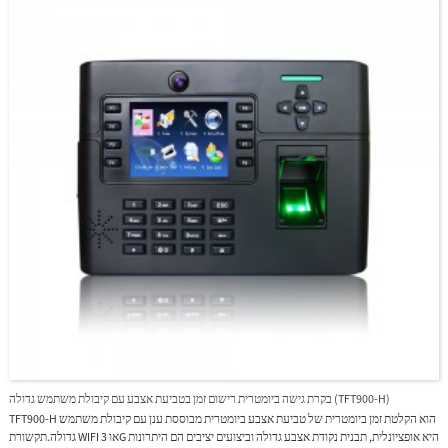
בקרת גישה ביומטרית רישום זמן בטביעת אצבע עם קיבולת משתמש גדולה (TFT900-H)
TFT900-H הוא הקלטת זמן ביומטרית של טביעת אצבע ביומטרית מבוססת ענן עם קיבולת משתמש
גדולה.תקשורת WIFI או 3G היא אופציונלית, תבנית נקודת אצבע גדולה וביצועים יציבים הם היתרונות