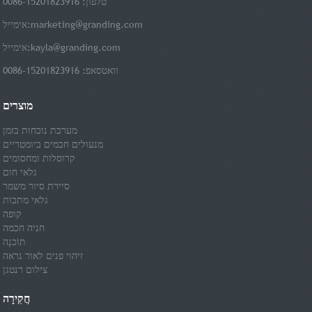
טלפון: 0086-15201823916
marketing@granding.com
אימייל:
kayla@granding.com
אימייל:
וואטסאפ: 0086-15201823916
מוצרים
מערכת נוכחות בזמן
מנעולים חכמים ביומטריים
קרוסלות ומחסומים
גלאי חום
סיירת סיור משמר
גלאי מתכות
קופה
חניה חכמה
תוֹכנָה
זיהוי פנים לאור נראה
צילום רנטגן
חֲקִירָה