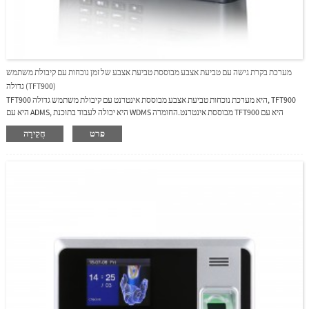
מערכת בקרת גישה עם טביעת אצבע מבוססת טביעת אצבע של זמן נוכחות עם קיבולת משתמש
גדולה (TFT900)
TFT900 היא מערכת נוכחות טביעת אצבע מבוססת אינטרנט עם קיבולת משתמש גדולה, TFT900
היא עם ADMS, היא יכולה לעבוד בתוכנת WDMS מבוססת אינטרנט.החומרה TFT900 היא עם
מצלמה פנימית עם ממשק ידידותי למשתמש כדי להביא למשתמשים חוויות הפעלה נחמדות וסוללת
פרט
חֲקִירָה
Li פנימית שיכולה לספק כ-3-5 שעות.תקשורת WIFI או 3G(WCDMA) היא אופציונלית, קיבולת
משתמש גדולה וביצועים יציבים הם היתרונות של TFT900.