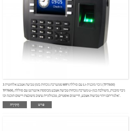
מערכת נוכחות בזמן טביעת אצבע אלחוטית 3G WIFI עם סוללת Li-גיבוי מובנית (TFT600)
TFT600, מערכת נוכחות טביעת אצבע מבוססת אינטרנט עם סוללת Li-גיבוי מובנית, משולבת כגון
אלגוריתם זיהוי טביעות אצבע, חיישנים אופטיים, טכנולוגיית עיצוב משובצת ויישום תוכנה וכו'.
TFT600 הוא אמין ויציב, הוא קיבל את הכבוד של " הדגם המועדף על הלקוח".TFT600 היא הבחירה
פרט
חֲקִירָה
הטובה ביותר.