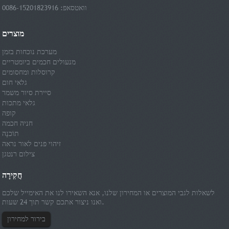
וואטסאפ: 0086-15201823916
מוצרים
מערכת נוכחות בזמן
מנעולים חכמים ביומטריים
קרוסלות ומחסומים
גלאי חום
סיירת סיור משמר
גלאי מתכות
קופה
חניה חכמה
תוֹכנָה
זיהוי פנים לאור נראה
צילום רנטגן
חֲקִירָה
לשאלות לגבי המוצרים או המחירון שלנו, אנא השאירו לנו את האימייל שלכם
ואנו ניצור אתכם קשר תוך 24 שעות.
בירור למחירון