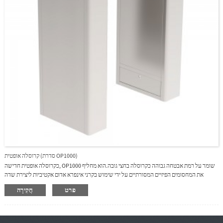
קרוסלה אופטית (סדרת OP1000)
כקרוסלה אופטית חדישה, OP1000 שומר על רמת אבטחה גבוהה כקרוסלה בחצי גובה.הוא מחליף
את המחסומים הפיזיים המסורתיים על ידי שימוש בקרני אינפרא אדום אקטיביות ליצירת שדה
אלקטרוני בלתי נראה בין שני כנים.אם יש ניסיונות כניסה לא מורשים, אזעקה קולית תופעל כדי
פרט
חֲקִירָה
להתריע על צוות האבטחה.