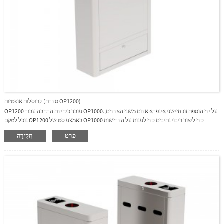
קרוסלות אופטיות (סדרת OP1200)
OP1200 עובד כיחידת הרחבה עבור OP1000.על ידי הוספת זוג חיישני אינפרא אדום משני הצדדים,
נוכל למקם OP1200 באמצע סט של OP1000 כדי ליצור ריבוי נתיבים כדי לענות על הדרישות
השונות של הלקוחות השונים.
פרט
חֲקִירָה