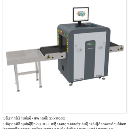
ប្រព័ន្ធត្រួតពិនិត្យកាំរស្មី X ថាមពលពីរ (ZKX5030C)
ប្រព័ន្ធត្រួតពិនិត្យកាំរស្មីអ៊ិច ZKX5030C បង្កើនសមត្ថភាពរបស់ប្រតិបត្តិករដើម្បីកំណត់ការគំរាមកំហែង