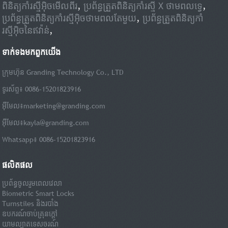
ពិនិត្យកាំរស្មីអ៊ិចមើលពីរ
,
ប្រព័ន្ធត្រួតពិនិត្យកាំរស្មី X ថាមពលទ្វេ
,
ប្រព័ន្ធត្រួតពិនិត្យកាំរស្មីអ៊ិចថាមពលតែមួយ
,
ប្រព័ន្ធត្រួតពិនិត្យកាំ
រស្មីអ៊ិចនៃឥវ៉ាន់
,
ទាក់ទង​មក​ពួក​យើង
ក្រុមហ៊ុន Granding Technology Co., LTD
ទូរស័ព្ទ៖ 0086-15201823916
អ៊ីមែល៖
marketing@granding.com
អ៊ីមែល៖
kayla@granding.com
Whatsapp៖ 0086-15201823916
ផលិតផល
ប្រព័ន្ធចូលរួមពេលវេលា
Biometric Smart Locks
Turnstiles និងរបាំង
ឧបករណ៍ចាប់គ្រុនក្តៅ
យាមល្បាតទេសចរណ៍