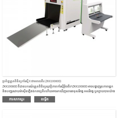
ប្រព័ន្ធត្រួតពិនិត្យកាំរស្មី X ថាមពលពីរ (ZKX10080D)
ZKX10080D គឺជាឧបករណ៍ត្រួតពិនិត្យសុវត្ថិភាពកាំរស្មីអ៊ិចពីរ។ZKX10080D អាចបង្ហាញរូបភាពផ្ដេក
និងបញ្ឈរដោយម៉ាស៊ីនភ្លើងឯករាជ្យពីរ ហើយអាចរកឃើញសារធាតុសរីរាង្គ អសរីរាង្គ ឬល្បាយបានយ៉ាង
ឆាប់រហ័ស យោងទៅតាមចំនួនអាតូមិកដ៏មានប្រសិទ្ធភាពនៃវត្ថុទាំងនោះត្រូវបានរកឃើញ។
ការសាកសួរ
លម្អិត
ZKX10080D អាចកំណត់អត្តសញ្ញាណរបស់របរត្រួតស៊ីគ្នា និងរបស់ក្លែងក្លាយបានយ៉ាងងាយស្រួល និង
ច្បាស់លាស់។ប្រព័ន្ធត្រួតពិនិត្យកាំរស្មី X ZKX10080D បង្កើនសមត្ថភាពរបស់ប្រតិបត្តិករក្នុងការកំណត់
អត្តសញ្ញាណការគំរាមកំហែងដែលអាចកើតមាន។ឧបករណ៍នេះត្រូវបានរចនាឡើងដើម្បីស្កេនឥវ៉ាន់
ដែលមានទំហំធំ។ZKX10080D មានមុខងារកំណត់អត្តសញ្ញាណជីវមាត្រប្រកបដោយភាពច្នៃប្រឌិត