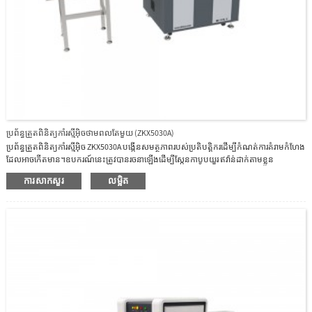
ប្រព័ន្ធត្រួតពិនិត្យកាំរស្មីអ៊ិចថាមពលតែមួយ (ZKX5030A)
ប្រព័ន្ធត្រួតពិនិត្យកាំរស្មីអ៊ិច ZKX5030A បង្កើនសមត្ថភាពរបស់ប្រតិបត្តិករដើម្បីកំណត់ការគំរាមកំហែង
ដែលអាចកើតមាន។ឧបករណ៍នេះត្រូវបានរចនាឡើងដើម្បីស្កែនកាបូបយួរ ឥវ៉ាន់ដាក់តាមខ្លួន
ក្បាលដីដឹកទំនិញតូចៗ។ZKX5030A ប្រើម៉ាស៊ីនថតកាំរស្មី X ដែលមានគុណភាពខ្ពស់ដែលអាចទុកចិត្ត
ការសាកសួរ
លម្អិត
បាន។ជាមួយនឹងក្បួនដោះស្រាយរូបភាពដ៏អស្ចារ្យ ZKX5030A អាចផ្តល់នូវរូបភាពស្កែនច្បាស់ ដែល
អនុញ្ញាតឱ្យប្រតិបត្តិករកំណត់អត្តសញ្ញាណធាតុគំរាមកំហែងសក្តានុពលដោយមើលឃើញ។
ជាមួយនឹងការរចនាបែបទំនើប ergonomic ZKX5030A អាចជួយឱ្យប្រតិបត្តិករកំណត់អត្តសញ្ញាណ
វត្ថុគួរឱ្យសង្ស័យបានលឿន និងត្រឹមត្រូវ។