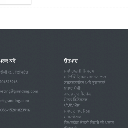
ੰਪਰਕ ਕਰੋ
ਉਤਪਾਦ
ਸਮਾਂ ਹਾਜ਼ਰੀ ਸਿਸਟਮ
ਨਾਲੋਜੀ ਕੰ., ਲਿਮਿਟੇਡ
ਬਾਇਓਮੈਟ੍ਰਿਕ ਸਮਾਰਟ ਲਾਕ
5201823916
ਟਰਨਸਟਾਇਲ ਅਤੇ ਰੁਕਾਵਟਾਂ
ਬੁਖਾਰ ਖੋਜੀ
keting@granding.com
ਗਾਰਡ ਟੂਰ ਪੈਟਰੋਲ
ਮੈਟਲ ਡਿਟੈਕਟਰ
la@granding.com
ਪੀ.ਓ.ਐੱਸ
0086-15201823916
ਸਮਾਰਟ ਪਾਰਕਿੰਗ
ਸਾਫਟਵੇਅਰ
ਦਿਖਣਯੋਗ ਰੋਸ਼ਨੀ ਚਿਹਰੇ ਦੀ ਪਛਾਣ