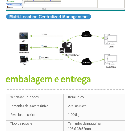
embalagem e entrega
Venda de unidades
Item único
Tamanho de pacote único
20X20X10cm
Peso bruto único
1.000kg
Tipo de pacote
Tamanho da máquina:
105x105x32mm