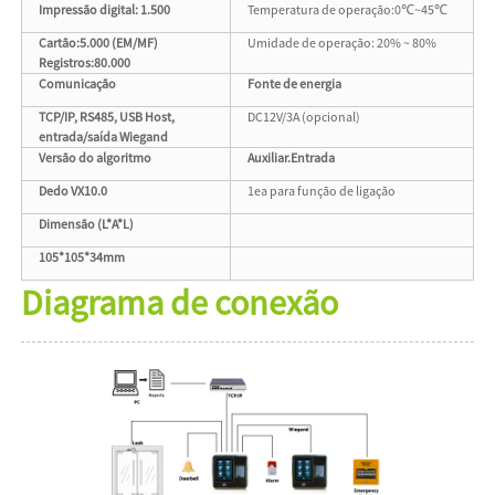
Impressão digital: 1.500
Temperatura de operação:0℃~45℃
Cartão:5.000 (EM/MF)
Umidade de operação: 20% ~ 80%
Registros:80.000
Comunicação
Fonte de energia
TCP/IP, RS485, USB Host,
DC12V/3A (opcional)
entrada/saída Wiegand
Versão do algoritmo
Auxiliar.Entrada
Dedo VX10.0
1ea para função de ligação
Dimensão (L*A*L)
105*105*34mm
Diagrama de conexão