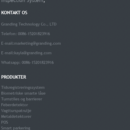
Inspection System
,
KONTAKT OS
Granding Technology Co., LTD
Telefon: 0086-15201823916
E-mail:
marketing@granding.com
E-mail:
kayla@granding.com
Whatsapp: 0086-15201823916
PRODUKTER
Tidsregistreringssystem
Biometriske smarte låse
Turnstiles og barrierer
Feberdetektor
Vagtturspatrulje
Metaldetektorer
POS
Smart parkering