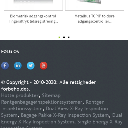
Biometrisk adgangskontrol
Metalhus TCPIP to døre
Fingeraftryk tidsregistrering...
adgangscontroller...
FØLG OS
© Copyright - 2010-2020: Alle rettigheder
forbeholdes.
Hotte produkter
,
Sitemap
Røntgenbagageinspektionssystemer
,
Røntgen
inspektionssystem
,
Dual View X-Ray Inspection
System
,
Bagage Pakke X-Ray Inspection System
,
Dual
Energy X-Ray Inspection System
,
Single Energy X-Ray