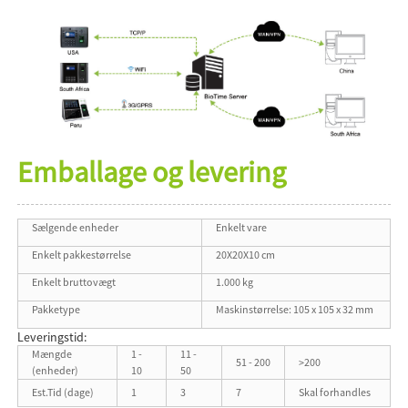
Emballage og levering
Sælgende enheder
Enkelt vare
Enkelt pakkestørrelse
20X20X10 cm
Enkelt bruttovægt
1.000 kg
Pakketype
Maskinstørrelse: 105 x 105 x 32 mm
Leveringstid:
Mængde
1 -
11 -
51 - 200
>200
(enheder)
10
50
Est.Tid (dage)
1
3
7
Skal forhandles