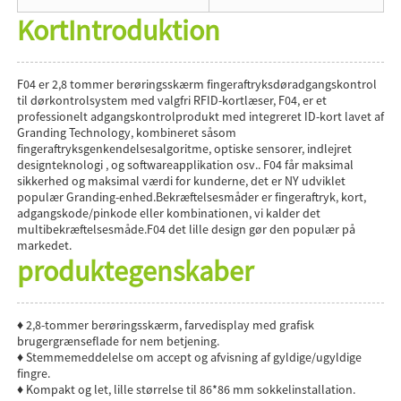
Kort
Introduktion
F04 er 2,8 tommer berøringsskærm fingeraftryksdøradgangskontrol
til dørkontrolsystem med valgfri RFID-kortlæser, F04, er et
professionelt adgangskontrolprodukt med integreret ID-kort lavet af
Granding Technology, kombineret såsom
fingeraftryksgenkendelsesalgoritme, optiske sensorer, indlejret
designteknologi , og softwareapplikation osv.. F04 får maksimal
sikkerhed og maksimal værdi for kunderne, det er NY udviklet
populær Granding-enhed.Bekræftelsesmåder er fingeraftryk, kort,
adgangskode/pinkode eller kombinationen, vi kalder det
multibekræftelsesmåde.F04 det lille design gør den populær på
markedet.
produktegenskaber
♦ 2,8-tommer berøringsskærm, farvedisplay med grafisk
brugergrænseflade for nem betjening.
♦ Stemmemeddelelse om accept og afvisning af gyldige/ugyldige
fingre.
♦ Kompakt og let, lille størrelse til 86*86 mm sokkelinstallation.