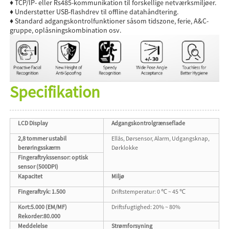
♦ TCP/IP- eller Rs485-kommunikation til forskellige netværksmiljøer.
♦ Understøtter USB-flashdrev til offline datahåndtering.
♦ Standard adgangskontrolfunktioner såsom tidszone, ferie, A&C-
gruppe, oplåsningskombination osv.
Specifikation
LCD Display
Adgangskontrolgrænseflade
2,8 tommer ustabil
Ellås, Dørsensor, Alarm, Udgangsknap,
berøringsskærm
Dørklokke
Fingeraftrykssensor: optisk
sensor (500DPI)
Kapacitet
Miljø
Fingeraftryk: 1.500
Driftstemperatur: 0 ℃ ~ 45 ℃
Kort:5.000 (EM/MF)
Driftsfugtighed: 20% ~ 80%
Rekorder:80.000
Meddelelse
Strømforsyning