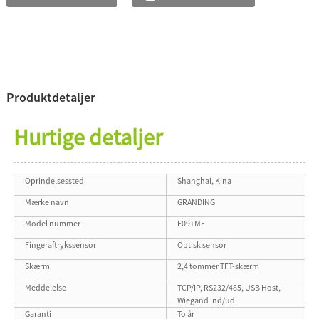
Produktdetaljer
Hurtige detaljer
Oprindelsessted
Shanghai, Kina
Mærke navn
GRANDING
Model nummer
F09+MF
Fingeraftrykssensor
Optisk sensor
Skærm
2,4 tommer TFT-skærm
Meddelelse
TCP/IP, RS232/485, USB Host,
Wiegand ind/ud
Garanti
To år