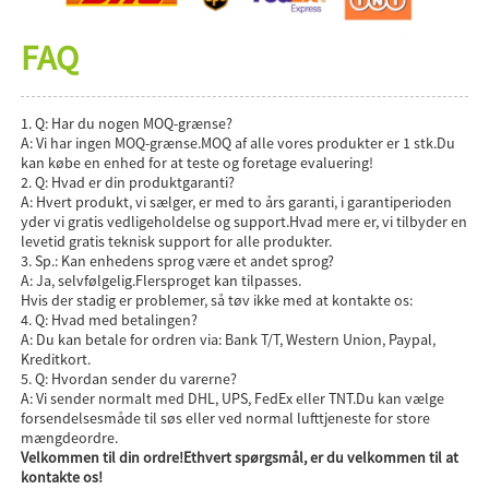
FAQ
1. Q: Har du nogen MOQ-grænse?
A: Vi har ingen MOQ-grænse.MOQ af alle vores produkter er 1 stk.Du
kan købe en enhed for at teste og foretage evaluering!
2. Q: Hvad er din produktgaranti?
A: Hvert produkt, vi sælger, er med to års garanti, i garantiperioden
yder vi gratis vedligeholdelse og support.Hvad mere er, vi tilbyder en
levetid gratis teknisk support for alle produkter.
3. Sp.: Kan enhedens sprog være et andet sprog?
A: Ja, selvfølgelig.Flersproget kan tilpasses.
Hvis der stadig er problemer, så tøv ikke med at kontakte os:
4. Q: Hvad med betalingen?
A: Du kan betale for ordren via: Bank T/T, Western Union, Paypal,
Kreditkort.
5. Q: Hvordan sender du varerne?
A: Vi sender normalt med DHL, UPS, FedEx eller TNT.Du kan vælge
forsendelsesmåde til søs eller ved normal lufttjeneste for store
mængdeordre.
Velkommen til din ordre!Ethvert spørgsmål, er du velkommen til at
kontakte os!