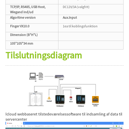
TCP/IP, RS485, USB Host,
DC12V/3A (valgfrit)
Wiegand ind/ud
Algoritme version
Aux.Input
Finger VX10.0
1ea til koblingsfunktion
Dimension (B*H*L)
105*105*34 mm
Tilslutningsdiagram
Icloud webbaseret tilstedeværelsessoftware til indsamling af data til
servercenter