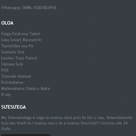
Whatsapp: 0086-15201823916
OLOA
Faiga Fa'atonu Taimi
loka Smart Biometric
Turnstiles ma Pa
Su'esu'e fiva
Leoleo Tour Patrol
Uamea Su'e
POS
Ta'avale Atamai
Polokalama
Malamalama Vaaia o Mata
X-ray
SU'ESU'EGA
Mo fa'amatalaga e uiga ia matou oloa po'o le lisi o tau, fa'amolemole
tu'u lau imeli ia i matou ma o le a matou feso'ota'i i totonu ole 24
itula.