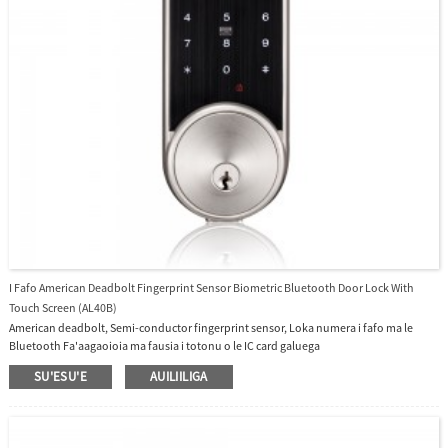
I Fafo American Deadbolt Fingerprint Sensor Biometric Bluetooth Door Lock With
Touch Screen (AL40B)
American deadbolt, Semi-conductor fingerprint sensor, Loka numera i fafo ma le
Bluetooth Fa'aagaoioia ma fausia i totonu o le IC card galuega
SU'ESU'E
AUILIILIGA