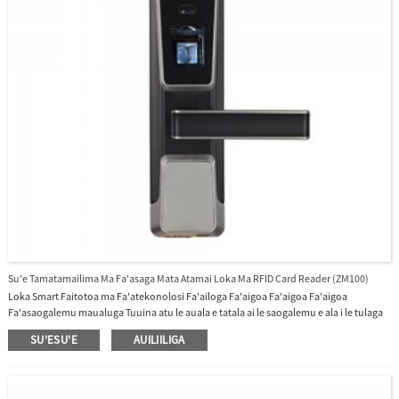
Su'e Tamatamailima Ma Fa'asaga Mata Atamai Loka Ma RFID Card Reader (ZM100)
Loka Smart Faitotoa ma Fa'atekonolosi Fa'ailoga Fa'aigoa Fa'aigoa Fa'aigoa
Fa'asaogalemu maualuga Tuuina atu le auala e tatala ai le saogalemu e ala i le tulaga
saogalemu - Fa'asaga + Tamatamailima.Fuafuaga toe fa'afo'i ina ia fetaui mo faitoto'a
SU'ESU'E
AUILIILIGA
uma e matala.Maa lithium toe faʻaaogaina.