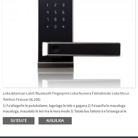
Loka American Latch Bluetooth Fingerprint Loka Numera Faletalimalo Loka Ma Le
Telefoni Feaveai (AL20B)
1) Faʻafaigofie le polokalame, lagolago le tele o gagana 2) Faʻaaofia le maualuga
maualuga, maualalo le leo ma le leoa mode 3) Tatala lou faitotoʻa e faʻaaoga ai le
telefoni feaveaʻi App i luga o lau telefoni feaveaʻi 4) Faʻamatalaga Faʻamatalaga, Anti-
SU'ESU'E
AUILIILIGA
pee design, faʻaleleia le saogalemu code 5) Alarm Mode : Lapataiga maa maualalo &
lapata'iga le fa'atulafonoina 6) Fuafuaga U'u Toe mafai, e fetaui mo faitoto'a uma
matala fa'atonuga 7) Fa'afofoga Mana: Fa'alavelave fa'afuase'i uafu maa o 9V