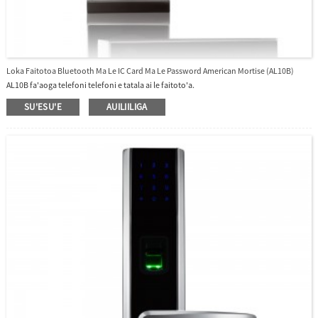
Loka Faitotoa Bluetooth Ma Le IC Card Ma Le Password American Mortise (AL10B)
AL10B fa'aoga telefoni telefoni e tatala ai le faitoto'a.
SU'ESU'E
AUILIILIGA