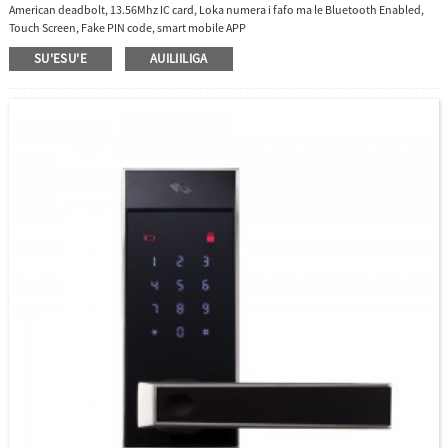
American deadbolt, 13.56Mhz IC card, Loka numera i fafo ma le Bluetooth Enabled,
Touch Screen, Fake PIN code, smart mobile APP
SU'ESU'E
AUILIILIGA