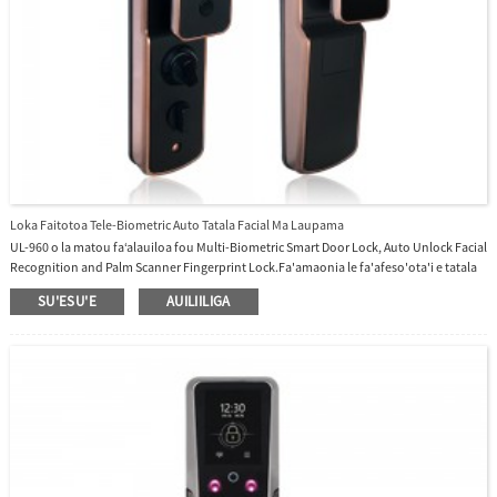
Loka Faitotoa Tele-Biometric Auto Tatala Facial Ma Laupama
UL-960 o la matou faʻalauiloa fou Multi-Biometric Smart Door Lock, Auto Unlock Facial
Recognition and Palm Scanner Fingerprint Lock.Fa'amaonia le fa'afeso'ota'i e tatala
ai le faitoto'a.Tatala faamaumauga ole taimi ole fesili ile lau pa'i.Su'eina infrared i le
SU'ESU'E
AUILIILIGA
po.Taimi umi le ola mo le faʻaaogaina o le eletise.Fa'anatinati leo Tagata.