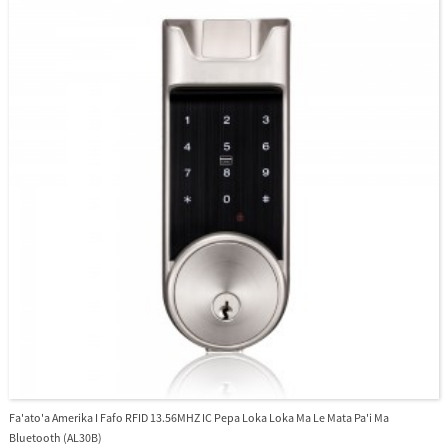
Fa'ato'a Amerika I Fafo RFID 13.56MHZ IC Pepa Loka Loka Ma Le Mata Pa'i Ma
Bluetooth (AL30B)