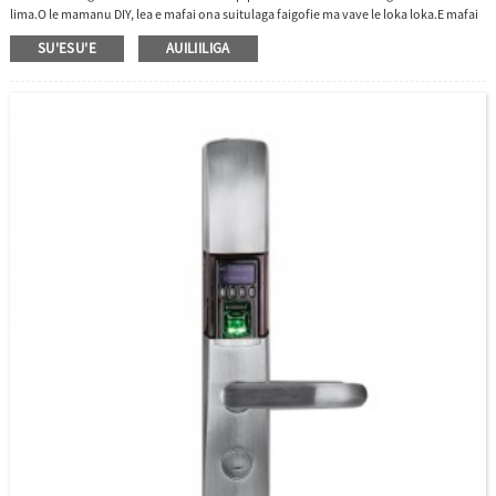
lima.O le mamanu DIY, lea e mafai ona suitulaga faigofie ma vave le loka loka.E mafai
foi ona e faia na o oe.
SU'ESU'E
AUILIILIGA