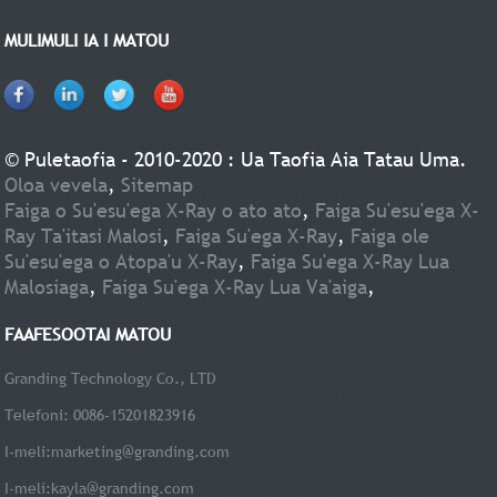
MULIMULI IA I MATOU
© Puletaofia - 2010-2020 : Ua Taofia Aia Tatau Uma.
Oloa vevela
,
Sitemap
Faiga o Su'esu'ega X-Ray o ato ato
,
Faiga Su'esu'ega X-
Ray Ta'itasi Malosi
,
Faiga Su'ega X-Ray
,
Faiga ole
Su'esu'ega o Atopa'u X-Ray
,
Faiga Su'ega X-Ray Lua
Malosiaga
,
Faiga Su'ega X-Ray Lua Va'aiga
,
FAAFESOOTAI MATOU
Granding Technology Co., LTD
Telefoni: 0086-15201823916
I-meli:
marketing@granding.com
I-meli:
kayla@granding.com