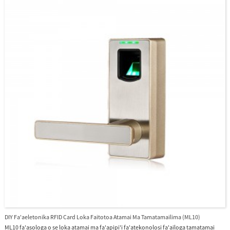
DIY Fa'aeletonika RFID Card Loka Faitotoa Atamai Ma Tamatamailima (ML10)
ML10 fa'asologa o se loka atamai ma fa'apipi'i fa'atekonolosi fa'ailoga tamatamai