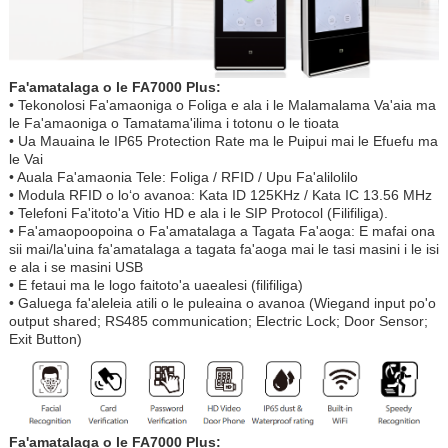
Fa'amatalaga o le FA7000 Plus:
• Tekonolosi Fa'amaoniga o Foliga e ala i le Malamalama Va'aia ma
le Fa'amaoniga o Tamatama'ilima i totonu o le tioata
• Ua Mauaina le IP65 Protection Rate ma le Puipui mai le Efuefu ma
le Vai
• Auala Fa'amaonia Tele: Foliga / RFID / Upu Fa'alilolilo
• Modula RFID o loʻo avanoa: Kata ID 125KHz / Kata IC 13.56 MHz
• Telefoni Fa'itoto'a Vitio HD e ala i le SIP Protocol (Filifiliga).
• Fa'amaopoopoina o Fa'amatalaga a Tagata Fa'aoga: E mafai ona
sii mai/la'uina fa'amatalaga a tagata fa'aoga mai le tasi masini i le isi
e ala i se masini USB
• E fetaui ma le logo faitoto'a uaealesi (filifiliga)
• Galuega fa'aleleia atili o le puleaina o avanoa (Wiegand input po'o
output shared; RS485 communication; Electric Lock; Door Sensor;
Exit Button)
Fa'amatalaga o le FA7000 Plus: