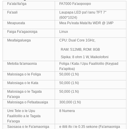
Fa'ata'ita'iga
FA7000 Fa'aopoopo
Fa'aali
Laupapa LED pa'i lanu TFT 7″
(600*1024)
Meapueata
Mea Pu'eata Mata'itu WDR @ 1MP
Faiga Fa'agaoioiga
Linux
Meafaigaluega
CPU: Dual Core 1GHz,
RAM: 512MB, ROM: 8GB
Sipika: 8 ohm 1 W, Maikolofoni
Metotia fa'amaonia
Foliga / Kata / Upu Faalilolilo (Keypad
Fa'apitoa)
Malosiaga o le Foliga
50,000 (1:N)
Malosiaga o le Kata
50,000 (1:N)
Malosiaga o le Tagata
50,000 (1:N)
Fa'aoga
Malosiaga o Fefaatauaiga
300,000 (1:N)
Umi Tele o le Upu
8 Numera
Faalilolilo a le Tagata
Fa'aoga
Saosaoa o le Fa'amaoniga
e itiiti ifo i le 0.35 sekone (Fa'amaoniga