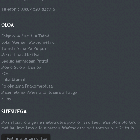
Telefoni: 0086-15201823916
OLOA
Faiga o le Auai i le Taimi
Loka Atamai Fa'a-Biometric
Turnstile ma Pa Puipui
Mea e iloa ai le fiva
Leoleo Maimoaga Patrol
Mea e Su'e ai Uamea
POS
Paka Atamai
Polokalama Faakomepiuta
Malamalama Va'aia o le Iloaina o Foliga
X-ray
SU'ESU'EGA
Mo ni fesili e uiga i a matou oloa po'o le lisi o tau, fa'amolemole tu'u
mai lau imeli ma o le a matou fa'afeso'ota'i oe i totonu o le 24 itula.
Fesili mo le Lisi o Tau