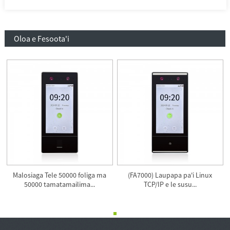
Oloa e Fesoota'i
Malosiaga Tele 50000 foliga ma
(FA7000) Laupapa pa'i Linux
50000 tamatamailima...
TCP/IP e le susu...