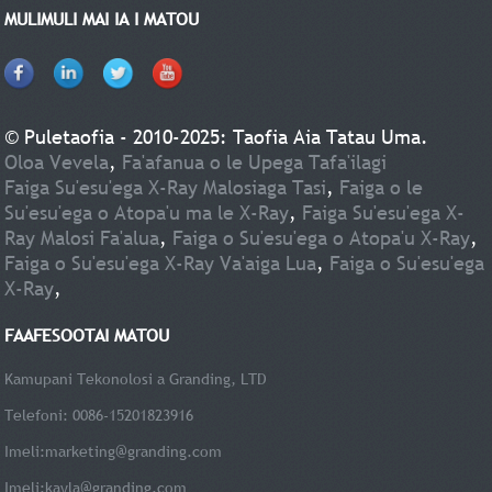
MULIMULI MAI IA I MATOU
© Puletaofia - 2010-2025: Taofia Aia Tatau Uma.
Oloa Vevela
,
Fa'afanua o le Upega Tafa'ilagi
Faiga Su'esu'ega X-Ray Malosiaga Tasi
,
Faiga o le
Su'esu'ega o Atopa'u ma le X-Ray
,
Faiga Su'esu'ega X-
Ray Malosi Fa'alua
,
Faiga o Su'esu'ega o Atopa'u X-Ray
,
Faiga o Su'esu'ega X-Ray Va'aiga Lua
,
Faiga o Su'esu'ega
X-Ray
,
FAAFESOOTAI MATOU
Kamupani Tekonolosi a Granding, LTD
Telefoni: 0086-15201823916
Imeli:
marketing@granding.com
Imeli:
kayla@granding.com