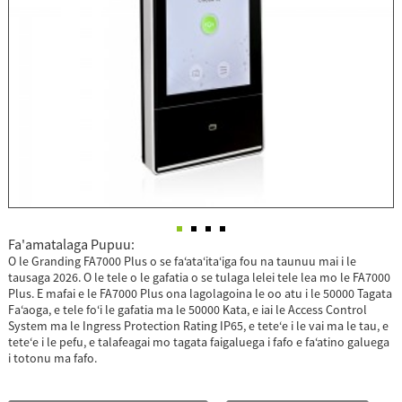
Fa'amatalaga Pupuu:
O le Granding FA7000 Plus o se faʻataʻitaʻiga fou na taunuu mai i le
tausaga 2026. O le tele o le gafatia o se tulaga lelei tele lea mo le FA7000
Plus. E mafai e le FA7000 Plus ona lagolagoina le oo atu i le 50000 Tagata
Faʻaoga, e tele foʻi le gafatia ma le 50000 Kata, e iai le Access Control
System ma le Ingress Protection Rating IP65, e teteʻe i le vai ma le tau, e
teteʻe i le pefu, e talafeagai mo tagata faigaluega i fafo e faʻatino galuega
i totonu ma fafo.