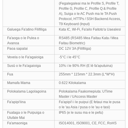
(Fegalegaleai ma le Proﬁle S, Proﬁle T,
Proﬁle G, Proﬁle C, Proﬁle Q & Proﬁle
A), Suiga o le AC Push ma le TA Push
Protocol, HTTPs / SSH Backend Access,
T9 Keyboard (Input)
Galuega Fa'atino Filifiliga
Kata IC, Wi-Fi, Fa'ailo Faitoto'a Uaealesi
Fa'aoga o le Pulea o
RS485 (RS485 Mea Faitau Kata / Mea
Avanoa
Faitau Biometric)
Paoa sapalai
DC 12V 3A (Filifiliga)
Vevela o le Fa'agaioiga
-5°C i le 45°C
Susū o le Fa'agaioiga
10% i le 90% RH (E lē fa'aputuina)
Fua
255mm * 115mm * 22.3mm (L*W*H)
Mamafa Mama
0.622 Kilokalama
Polokalama Lagolagoina
Polokalama Faakomepiuta: UTime
Master / UAccess Master
Fa'apipi'iina
Fa'apipi'i i le puipui (E fetaui ma le pusa
o le 'au Asia / pusa o le 'au e tasi)
Fuataga o le Puipuiga o
IP65 (e le susu ma e le pefu)
Ulufale Mai
Fa'amaoniga
ISO14001, ISO9001, CE, FCC, RoHS