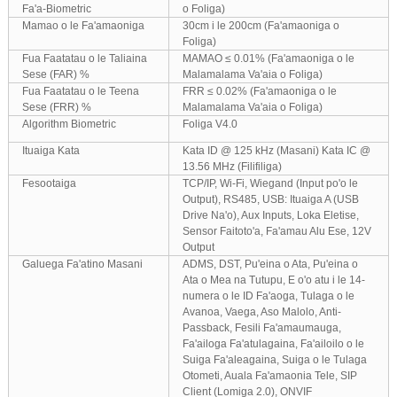
Fa'a-Biometric
o Foliga)
Mamao o le Fa'amaoniga
30cm i le 200cm (Fa'amaoniga o
Foliga)
Fua Faatatau o le Taliaina
MAMAO ≤ 0.01% (Fa'amaoniga o le
Sese (FAR) %
Malamalama Va'aia o Foliga)
Fua Faatatau o le Teena
FRR ≤ 0.02% (Fa'amaoniga o le
Sese (FRR) %
Malamalama Va'aia o Foliga)
Algorithm Biometric
Foliga V4.0
Ituaiga Kata
Kata ID @ 125 kHz (Masani) Kata IC @
13.56 MHz (Filifiliga)
Fesootaiga
TCP/IP, Wi-Fi, Wiegand (Input po'o le
Output), RS485, USB: Ituaiga A (USB
Drive Na'o), Aux Inputs, Loka Eletise,
Sensor Faitoto'a, Fa'amau Alu Ese, 12V
Output
Galuega Fa'atino Masani
ADMS, DST, Pu'eina o Ata, Pu'eina o
Ata o Mea na Tutupu, E o'o atu i le 14-
numera o le ID Fa'aoga, Tulaga o le
Avanoa, Vaega, Aso Malolo, Anti-
Passback, Fesili Fa'amaumauga,
Fa'ailoga Fa'atulagaina, Fa'ailoilo o le
Suiga Fa'aleagaina, Suiga o le Tulaga
Otometi, Auala Fa'amaonia Tele, SIP
Client (Lomiga 2.0), ONVIF