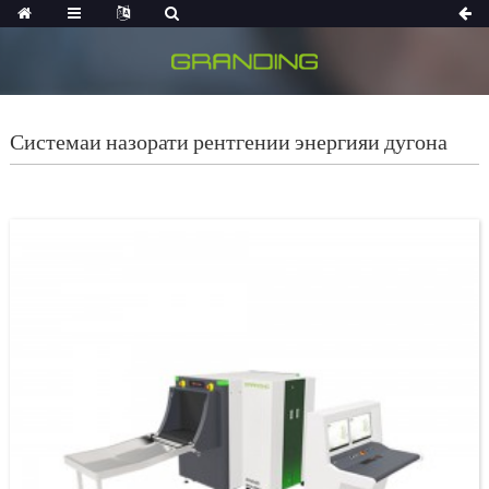
Системаи назорати рентгении энергияи дугона