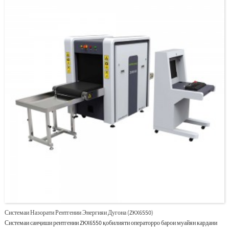
операторҳо мебошад, ки амнияти системаро беҳтар мекунад ва операторро аз
фаромӯш кардани парол пешгирӣ мекунад.Бо тарҳи муосири эргономикӣ, ZKX5030C
метавонад ба операторҳо барои зуд ва дақиқ муайян кардани ашёи шубҳанок кӯмак
кунад.
Системаи Назорати Рентгении Энергияи Дугона (ZKX6550)
Системаи санҷиши рентгении ZKX6550 қобилияти операторро барои муайян кардани