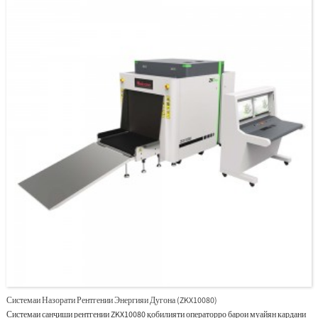
гузоштани бағоҷро осон кунад.ZKX100100 дорои функсияи инноватсионии
муайянкунии биометрӣ барои операторҳо мебошад, ки амнияти системаро беҳтар
мекунад ва операторро аз фаромӯш кардани парол пешгирӣ мекунад.Бо тарҳи
эргономии муосир, ZKX100100 метавонад ба операторҳо барои зуд ва дақиқ муайян
кардани ашёи шубҳанок кӯмак кунад.
Системаи Назорати Рентгении Энергияи Дугона (ZKX10080)
Системаи санҷиши рентгении ZKX10080 қобилияти операторро барои муайян кардани