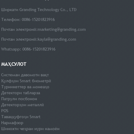
Ширкати Granding Technology Co., LTD
Телефон: 0086-15201823916
Почтаи электронӣ:
marketing@granding.com
Почтаи электронӣ:
kayla@granding.com
Whatsapp: 0086-15201823916
МАҲСУЛОТ
Системаи давомоти вақт
Қулфҳои Smart биометрӣ
Турникеттер ва монеаҳо
Детектори табларза
Патрули посбонон
Детекторҳои металлӣ
POS
Таваққуфгоҳи Smart
Нармафзор
Шинохти чеҳраи нури намоён