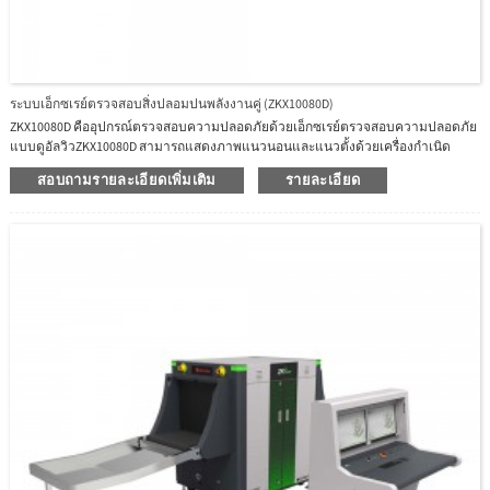
ระบบเอ็กซเรย์ตรวจสอบสิ่งปลอมปนพลังงานคู่ (ZKX10080D)
ZKX10080D คืออุปกรณ์ตรวจสอบความปลอดภัยด้วยเอ็กซเรย์ตรวจสอบความปลอดภัย
แบบดูอัลวิวZKX10080D สามารถแสดงภาพแนวนอนและแนวตั้งด้วยเครื่องกำเนิด
ไฟฟ้าอิสระสองตัว และสามารถตรวจจับสารอินทรีย์ อนินทรีย์ หรือสารผสมได้อย่าง
สอบถามรายละเอียดเพิ่มเติม
รายละเอียด
รวดเร็วตามเลขอะตอมที่มีประสิทธิผลของวัตถุที่ตรวจพบZKX10080D สามารถระบุ
สิ่งของที่ทับซ้อนกันและของเถื่อนได้อย่างง่ายดายและแม่นยำระบบเอ็กซเรย์ตรวจสอบ
สิ่งปลอมปน ZKX10080D เพิ่มความสามารถของผู้ปฏิบัติงานในการระบุภัยคุกคามที่อาจ
เกิดขึ้นอุปกรณ์ถูกออกแบบมาเพื่อสแกนสัมภาระขนาดใหญ่ZKX10080D มีฟังก์ชันการระ
บุไบโอเมตริกที่เป็นนวัตกรรมสำหรับผู้ปฏิบัติงาน ปรับปรุงความปลอดภัยของระบบ
และป้องกันไม่ให้ผู้ปฏิบัติงานลืมรหัสผ่านด้วยการออกแบบที่ทันสมัยตามหลักสรีระ
ศาสตร์ ZKX10080D สามารถช่วยให้ผู้ปฏิบัติงานระบุสิ่งของต้องสงสัยได้อย่างรวดเร็ว
และแม่นยำ