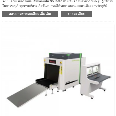
ระบบเอ็กซเรย์ตรวจสอบสิ่งปลอมปน ZKX10080 ช่วยเพิ่มความสามารถของผู้ปฏิบัติงาน
ในการระบุภัยคุกคามที่อาจเกิดขึ้นอุปกรณ์ได้รับการออกแบบมาเพื่อสแกนวัตถุที่มี
ขนาดสูงสุด 100 × 80 ซม.ZKX10080 ใช้เครื่องกำเนิดรังสีเอกซ์พลังงานคู่คุณภาพสูงที่เชื่อ
สอบถามรายละเอียดเพิ่มเติม
รายละเอียด
ถือได้ด้วยอัลกอริธึมรูปภาพที่ยอดเยี่ยม ZKX10080 สามารถนำเสนอภาพการสแกนที่
ชัดเจน ซึ่งช่วยให้ผู้ปฏิบัติงานสามารถระบุรายการภัยคุกคามที่อาจเกิดขึ้นได้ด้วย
สายตานอกจากนี้ ZKX10080 ยังติดตั้งความสูงของสายพานลำเลียงที่ลดลงเพื่อให้วาง
สัมภาระได้ง่ายขึ้นZKX10080 มีฟังก์ชันระบุตัวตนแบบไบโอเมตริกที่เป็นนวัตกรรม
สำหรับผู้ปฏิบัติงาน ปรับปรุงความปลอดภัยของระบบและป้องกันไม่ให้ผู้ปฏิบัติงานลืม
รหัสผ่านสามารถพับสายพานลำเลียงเพื่อลดปริมาณบรรจุภัณฑ์เพื่อประหยัดค่าขนส่ง
ด้วยประตูด้านข้างที่ออกแบบอย่างทันสมัย ​​การบำรุงรักษาจะง่ายขึ้นมาก