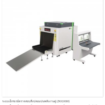
สัมภาระได้ง่ายขึ้นZKX100100 มีฟังก์ชันระบุตัวตนแบบไบโอเมตริกที่เป็นนวัตกรรม
สำหรับผู้ปฏิบัติงาน ปรับปรุงความปลอดภัยของระบบและป้องกันไม่ให้ผู้ปฏิบัติงานลืม
รหัสผ่านด้วยการออกแบบที่ทันสมัยตามหลักสรีระศาสตร์ ZKX100100 สามารถช่วยให้ผู้
ปฏิบัติงานระบุสิ่งของต้องสงสัยได้อย่างรวดเร็วและแม่นยำ
ระบบเอ็กซเรย์ตรวจสอบสิ่งปลอมปนพลังงานคู่ (ZKX10080)