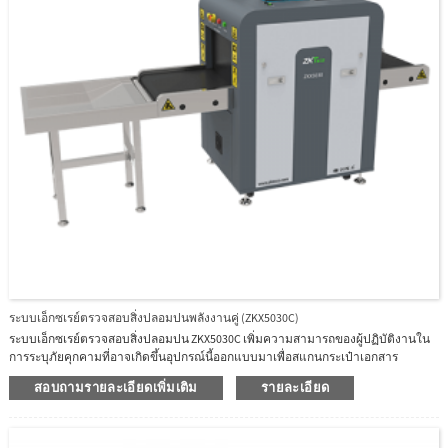
ระบบเอ็กซเรย์ตรวจสอบสิ่งปลอมปนพลังงานคู่ (ZKX5030C)
ระบบเอ็กซเรย์ตรวจสอบสิ่งปลอมปน ZKX5030C เพิ่มความสามารถของผู้ปฏิบัติงานใน
การระบุภัยคุกคามที่อาจเกิดขึ้นอุปกรณ์นี้ออกแบบมาเพื่อสแกนกระเป๋าเอกสาร
สัมภาระถือขึ้นเครื่อง และพัสดุบรรทุกขนาดเล็กZKX5030C ใช้เครื่องกำเนิดรังสีเอกซ์
สอบถามรายละเอียดเพิ่มเติม
รายละเอียด
คุณภาพสูงที่เชื่อถือได้ด้วยอัลกอริธึมรูปภาพที่ยอดเยี่ยม ZKX5030C สามารถนำเสนอ
ภาพการสแกนที่ชัดเจน ซึ่งช่วยให้ผู้ปฏิบัติงานสามารถระบุรายการภัยคุกคามที่อาจ
เกิดขึ้นได้ด้วยสายตาZKX5030C มีฟังก์ชันการระบุไบโอเมตริกที่เป็นนวัตกรรมสำหรับผู้
ปฏิบัติงาน ปรับปรุงความปลอดภัยของระบบและป้องกันไม่ให้ผู้ปฏิบัติงานลืมรหัสผ่าน