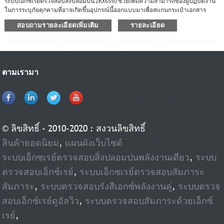
ระบบเอ็กซเรย์ตรวจสอบสิ่งปลอมปน ZKX6550 ช่วยเพิ่มความสามารถของผู้ปฏิบัติงาน
ในการระบุภัยคุกคามที่อาจเกิดขึ้นอุปกรณ์นี้ออกแบบมาเพื่อสแกนกระเป๋าเอกสาร
สัมภาระถือขึ้นเครื่อง และพัสดุบรรทุกขนาดเล็กZKX6550 ใช้เครื่องกำเนิดรังสีเอกซ์
สอบถามรายละเอียดเพิ่มเติม
รายละเอียด
คุณภาพสูงที่เชื่อถือได้ด้วยอัลกอริธึมรูปภาพที่ยอดเยี่ยม ZKX6550 สามารถนำเสนอภาพ
การสแกนที่ชัดเจน ซึ่งช่วยให้ผู้ปฏิบัติงานสามารถระบุรายการภัยคุกคามที่อาจเกิดขึ้น
ได้ด้วยสายตาZKX6550 มีฟังก์ชันระบุตัวตนแบบไบโอเมตริกที่เป็นนวัตกรรมสำหรับผู้
ปฏิบัติงาน ปรับปรุงความปลอดภัยของระบบและป้องกันไม่ให้ผู้ปฏิบัติงานลืมรหัสผ่าน
ด้วยการออกแบบที่ทันสมัยตามหลักสรีรศาสตร์ ZKX6550 สามารถช่วยให้ผู้ปฏิบัติงาน
ตามเรามา
ระบุสิ่งของต้องสงสัยได้อย่างรวดเร็วและแม่นยำ
© ลิขสิทธิ์ - 2010-2020 : สงวนลิขสิทธิ์
สินค้ายอดนิยม
,
แผนผังเว็บไซต์
ระบบเอ็กซเรย์ตรวจสอบสิ่งปลอมปนพลังงานเดี่ยว
,
ระบบ
ตรวจสอบเอ็กซ์เรย์
,
ระบบเอ็กซเรย์ตรวจสอบสัมภาระ
สัมภาระ
,
ระบบตรวจสอบรังสีเอกซ์พลังงานคู่
,
ระบบตรวจ
สอบเอ็กซ์เรย์ดูอัลวิว
,
ระบบตรวจสอบสัมภาระด้วยเอ็กซ์
เรย์
,