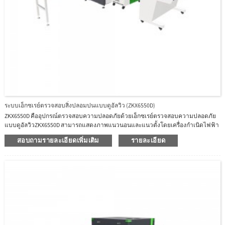
ระบบเอ็กซเรย์ตรวจสอบสิ่งปลอมปนแบบดูอัลวิว (ZKX6550D)
ZKX6550D คืออุปกรณ์ตรวจสอบความปลอดภัยด้วยเอ็กซเรย์ตรวจสอบความปลอดภัย
แบบดูอัลวิวZKX6550D สามารถแสดงภาพแนวนอนและแนวตั้งโดยเครื่องกำเนิดไฟฟ้า
อิสระสองตัว และสามารถตรวจจับสารอินทรีย์ อนินทรีย์ หรือสารผสมได้อย่างรวดเร็ว
สอบถามรายละเอียดเพิ่มเติม
รายละเอียด
ตามเลขอะตอมที่มีประสิทธิผลของวัตถุที่ตรวจพบZKX6550D สามารถระบุสิ่งของที่ทับ
ซ้อนกันและของเถื่อนได้อย่างง่ายดายและแม่นยำระบบเอ็กซเรย์ตรวจสอบสิ่งปลอมปน
ZKX6550D ช่วยเพิ่มความสามารถของผู้ปฏิบัติงานในการระบุภัยคุกคามที่อาจเกิดขึ้น
อุปกรณ์ได้รับการออกแบบมาเพื่อสแกนสัมภาระถือขึ้นเครื่องZKX6550D ใช้เครื่องกำเนิด
รังสีเอกซ์คุณภาพสูงที่เชื่อถือได้และอัลกอริธึมภาพที่ยอดเยี่ยมZKX6550D มีฟังก์ชันการ
ระบุไบโอเมตริกที่เป็นนวัตกรรมสำหรับผู้ปฏิบัติงาน ปรับปรุงความปลอดภัยของระบบ
และป้องกันไม่ให้ผู้ปฏิบัติงานลืมรหัสผ่านด้วยการออกแบบที่ทันสมัยตามหลักสรีระ
ศาสตร์ ZKX6550D สามารถช่วยให้ผู้ปฏิบัติงานระบุสิ่งของต้องสงสัยได้อย่างรวดเร็วและ
แม่นยำ