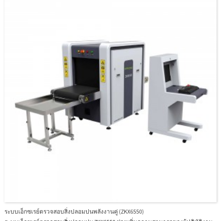
ด้วยการออกแบบที่ทันสมัยตามหลักสรีระศาสตร์ ZKX5030C สามารถช่วยให้ผู้ปฏิบัติ
งานระบุสิ่งของต้องสงสัยได้อย่างรวดเร็วและแม่นยำ
ระบบเอ็กซเรย์ตรวจสอบสิ่งปลอมปนพลังงานคู่ (ZKX6550)