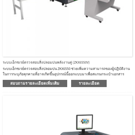
ระบบเอ็กซเรย์ตรวจสอบสิ่งปลอมปนพลังงานคู่ (ZKX6550V)
ระบบเอ็กซเรย์ตรวจสอบสิ่งปลอมปน ZKX6550 ช่วยเพิ่มความสามารถของผู้ปฏิบัติงาน
ในการระบุภัยคุกคามที่อาจเกิดขึ้นอุปกรณ์นี้ออกแบบมาเพื่อสแกนกระเป๋าเอกสาร
สัมภาระถือขึ้นเครื่อง และพัสดุบรรทุกขนาดเล็กZKX6550 ใช้เครื่องกำเนิดรังสีเอกซ์
สอบถามรายละเอียดเพิ่มเติม
รายละเอียด
คุณภาพสูงที่เชื่อถือได้ด้วยอัลกอริธึมรูปภาพที่ยอดเยี่ยม ZKX6550 สามารถนำเสนอภาพ
การสแกนที่ชัดเจน ซึ่งช่วยให้ผู้ปฏิบัติงานสามารถระบุรายการภัยคุกคามที่อาจเกิดขึ้น
ได้ด้วยสายตาZKX6550 มีฟังก์ชันระบุตัวตนแบบไบโอเมตริกที่เป็นนวัตกรรมสำหรับผู้
ปฏิบัติงาน ปรับปรุงความปลอดภัยของระบบและป้องกันไม่ให้ผู้ปฏิบัติงานลืมรหัสผ่าน
ด้วยการออกแบบที่ทันสมัยตามหลักสรีรศาสตร์ ZKX6550 สามารถช่วยให้ผู้ปฏิบัติงาน
ระบุสิ่งของต้องสงสัยได้อย่างรวดเร็วและแม่นยำ