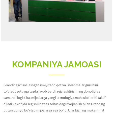
KOMPANIYA JAMOASI
Granding ixtisoslashgan ilmiy-tadqiqot va ishlanmalar guruhini
to'pladi, sotuvga tezda javob berdi, rejalashtirishning donoligi va
samarali logistika, mijozlarga yangi texnologiya mahsulotlarini taklif
qiladi va xorijda.Tegishli biznes sohasidagi rivojlanish bilan Granding
butun dunyo bo'ylab mijozlarga ega bo'ldi.Ular bizning mukammal