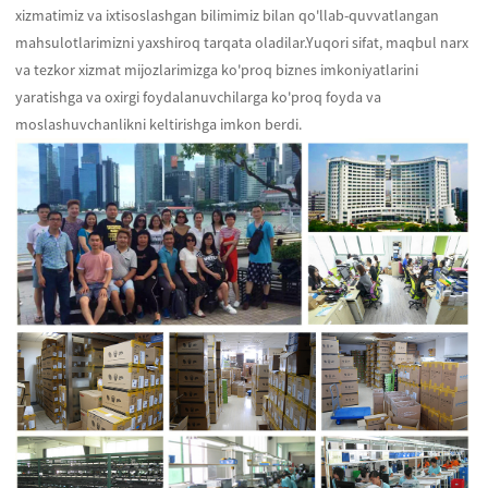
xizmatimiz va ixtisoslashgan bilimimiz bilan qo'llab-quvvatlangan
mahsulotlarimizni yaxshiroq tarqata oladilar.Yuqori sifat, maqbul narx
va tezkor xizmat mijozlarimizga ko'proq biznes imkoniyatlarini
yaratishga va oxirgi foydalanuvchilarga ko'proq foyda va
moslashuvchanlikni keltirishga imkon berdi.