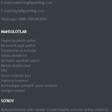
E-mail:
marketing@granding.com
E-mail:
kayla@granding.com
Whatsapp: 0086-15201823916
MAHSULOTLAR
Vaqtni kuzatish tizimi
Biometrik aqlli qulflar
Turniketlar va to'siqlar
Isitma detektori
Qo'riqchi sayohati patrul
Metall detektorlari
POS
Smart to'xtash joyi
Dasturiy ta'minot
Ko'rinadigan yorug'lik yuzni aniqlash
rentgen nurlari
SO'ROV
Mahsulotlarimiz yoki narxlar ro'yxati haqida so'rovlar uchun elektron