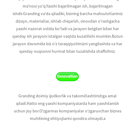
ma'nosi yo'q.Yaxshi bajarilmagan ish, bajarilmagan
ishdir.Granding va'da qiladiki, bizning barcha mahsulotlarimiz
dizayn, materiallar, ishlab chiqarish, sinovdan o'rashgacha
yaxshi nazorat ostida bo'ladi va jarayon belgilari bilan har
qanday ish jarayoni istalgan vaqtda kuzatilishi mumkin.Butun
jarayon davomida biz o'z taraqqiyotimizni yangilashda va har
qanday nuqsonni hurmat bilan tuzatishda shaffofmiz.
Granding doimiy ijodkorlik va takomillashtirishga amal
qiladi.Hatto eng yaxshi kompaniyalarda ham yaxshilanish
uchun joy bor.O'zgarmas kompaniyalar o'zgaruvchan biznes
muhitining ehtiyojlarini qondira olmaydi.a