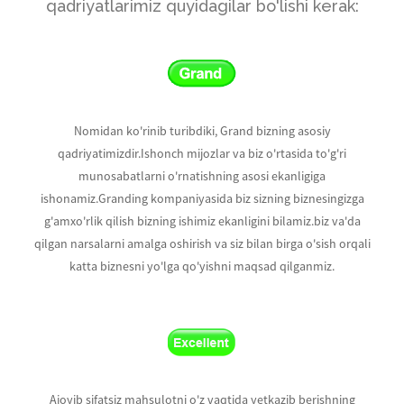
qadriyatlarimiz quyidagilar bo'lishi kerak:
Nomidan ko'rinib turibdiki, Grand bizning asosiy
qadriyatimizdir.Ishonch mijozlar va biz o'rtasida to'g'ri
munosabatlarni o'rnatishning asosi ekanligiga
ishonamiz.Granding kompaniyasida biz sizning biznesingizga
g'amxo'rlik qilish bizning ishimiz ekanligini bilamiz.biz va'da
qilgan narsalarni amalga oshirish va siz bilan birga o'sish orqali
katta biznesni yo'lga qo'yishni maqsad qilganmiz.
Ajoyib sifatsiz mahsulotni o'z vaqtida yetkazib berishning