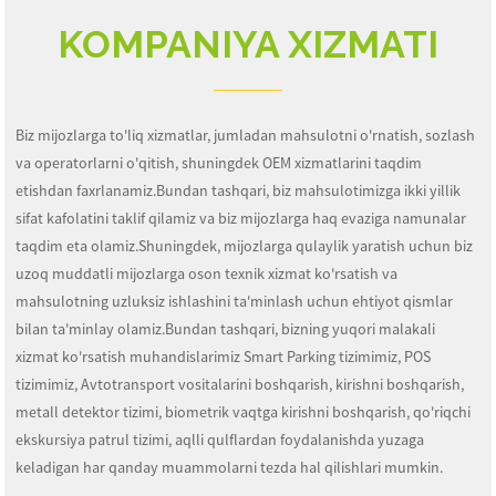
KOMPANIYA XIZMATI
Biz mijozlarga to'liq xizmatlar, jumladan mahsulotni o'rnatish, sozlash
va operatorlarni o'qitish, shuningdek OEM xizmatlarini taqdim
etishdan faxrlanamiz.Bundan tashqari, biz mahsulotimizga ikki yillik
sifat kafolatini taklif qilamiz va biz mijozlarga haq evaziga namunalar
taqdim eta olamiz.Shuningdek, mijozlarga qulaylik yaratish uchun biz
uzoq muddatli mijozlarga oson texnik xizmat ko'rsatish va
mahsulotning uzluksiz ishlashini ta'minlash uchun ehtiyot qismlar
bilan ta'minlay olamiz.Bundan tashqari, bizning yuqori malakali
xizmat ko'rsatish muhandislarimiz Smart Parking tizimimiz, POS
tizimimiz, Avtotransport vositalarini boshqarish, kirishni boshqarish,
metall detektor tizimi, biometrik vaqtga kirishni boshqarish, qo'riqchi
ekskursiya patrul tizimi, aqlli qulflardan foydalanishda yuzaga
keladigan har qanday muammolarni tezda hal qilishlari mumkin.