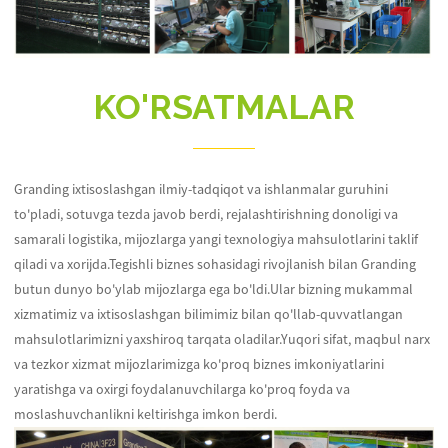
KO'RSATMALAR
Granding ixtisoslashgan ilmiy-tadqiqot va ishlanmalar guruhini
to'pladi, sotuvga tezda javob berdi, rejalashtirishning donoligi va
samarali logistika, mijozlarga yangi texnologiya mahsulotlarini taklif
qiladi va xorijda.Tegishli biznes sohasidagi rivojlanish bilan Granding
butun dunyo bo'ylab mijozlarga ega bo'ldi.Ular bizning mukammal
xizmatimiz va ixtisoslashgan bilimimiz bilan qo'llab-quvvatlangan
mahsulotlarimizni yaxshiroq tarqata oladilar.Yuqori sifat, maqbul narx
va tezkor xizmat mijozlarimizga ko'proq biznes imkoniyatlarini
yaratishga va oxirgi foydalanuvchilarga ko'proq foyda va
moslashuvchanlikni keltirishga imkon berdi.