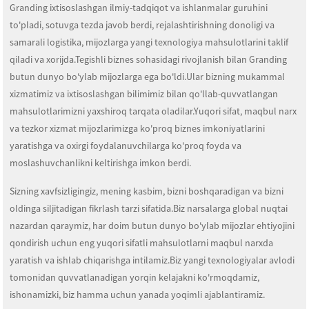
Granding ixtisoslashgan ilmiy-tadqiqot va ishlanmalar guruhini
to'pladi, sotuvga tezda javob berdi, rejalashtirishning donoligi va
samarali logistika, mijozlarga yangi texnologiya mahsulotlarini taklif
qiladi va xorijda.Tegishli biznes sohasidagi rivojlanish bilan Granding
butun dunyo bo'ylab mijozlarga ega bo'ldi.Ular bizning mukammal
xizmatimiz va ixtisoslashgan bilimimiz bilan qo'llab-quvvatlangan
mahsulotlarimizni yaxshiroq tarqata oladilar.Yuqori sifat, maqbul narx
va tezkor xizmat mijozlarimizga ko'proq biznes imkoniyatlarini
yaratishga va oxirgi foydalanuvchilarga ko'proq foyda va
moslashuvchanlikni keltirishga imkon berdi.
Sizning xavfsizligingiz, mening kasbim, bizni boshqaradigan va bizni
oldinga siljitadigan fikrlash tarzi sifatida.Biz narsalarga global nuqtai
nazardan qaraymiz, har doim butun dunyo bo'ylab mijozlar ehtiyojini
qondirish uchun eng yuqori sifatli mahsulotlarni maqbul narxda
yaratish va ishlab chiqarishga intilamiz.Biz yangi texnologiyalar avlodi
tomonidan quvvatlanadigan yorqin kelajakni ko'rmoqdamiz,
ishonamizki, biz hamma uchun yanada yoqimli ajablantiramiz.