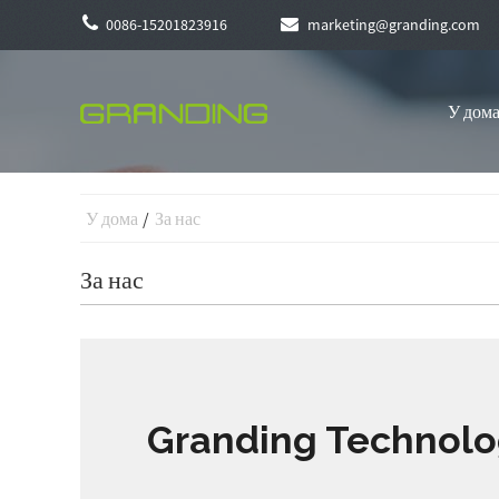
0086-15201823916
marketing@granding.com
У дом
У дома
За нас
За нас
Granding Technolog