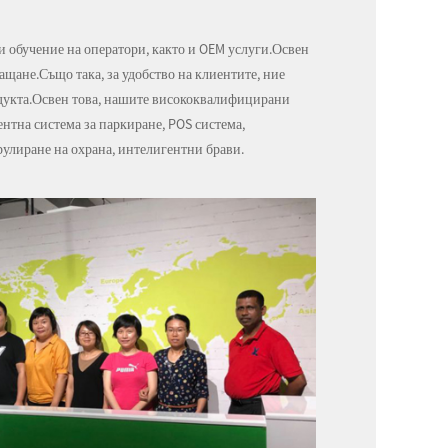
и обучение на оператори, както и OEM услуги.Освен
щане.Също така, за удобство на клиентите, ние
одукта.Освен това, нашите висококвалифицирани
нтна система за паркиране, POS система,
трулиране на охрана, интелигентни брави.