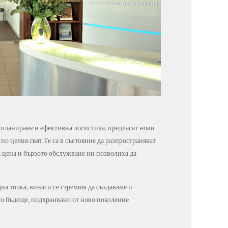
 планиране и ефективна логистика, предлагат нови
о целия свят.Те са в състояние да разпространяват
 цена и бързото обслужване ни позволиха да
на точка, винаги се стремим да създаваме и
ло бъдеще, подхранвано от ново поколение