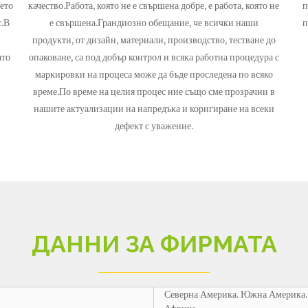
нето
качество.Работа, която не е свършена добре, е работа, която не
п
с.В
е свършена.Грандиозно обещание, че всички наши
п
продукти, от дизайн, материали, производство, тестване до
ато
опаковане, са под добър контрол и всяка работна процедура с
маркировки на процеса може да бъде проследена по всяко
време.По време на целия процес ние също сме прозрачни в
нашите актуализации на напредъка и коригиране на всеки
дефект с уважение.
ДАННИ ЗА ФИРМАТА
Северна Америка. Южна Америка. 