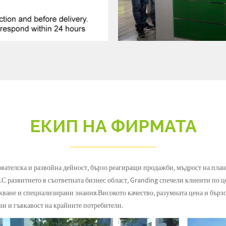
ЕКИП НА ФИРМАТА
вателска и развойна дейност, бързо реагиращи продажби, мъдрост на план
 развитието в съответната бизнес област, Granding спечели клиенти по це
ване и специализирани знания.Високото качество, разумната цена и бързо
зи и гъвкавост на крайните потребители.