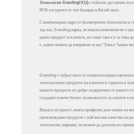
Технология Granding
ООД
е глобален доставчик на 
RFID сигурност от топ базиран в Китай екип.
С комбинирано ядро ​​от биометрична технология и 
зад нас, Granding вярва, че нашата компания не е пр
краен продукт за клиента, но също така е и за това д
е „какво можем да направим за вас“.Това е "какво м
Granding е събрал екип от специализирана научноиз
технологични продукти на клиенти в страната и чужб
нашите продукти по-добре подкрепени от нашето от
създадем повече бизнес възможности за нашите клие
Вашата сигурност, моята професия, като начин на ми
произвеждаме продукти с най-високо качество на ра
технологии, вярваме, че можем да донесем по-прият