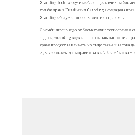
Granding Technology е глобален доставчик на биоме
топ базиран в Китай екип.Granding е създадена през
Granding обслужва много клиенти от цял ​​свят.
С комбинирано ядро ​​от биометрична технология и 
зад нас, Granding вярва, че нашата компания не е пр
краен продукт за клиента, но също така е и за това д
е „какво можем да направим за вас“.Това е "какво мо