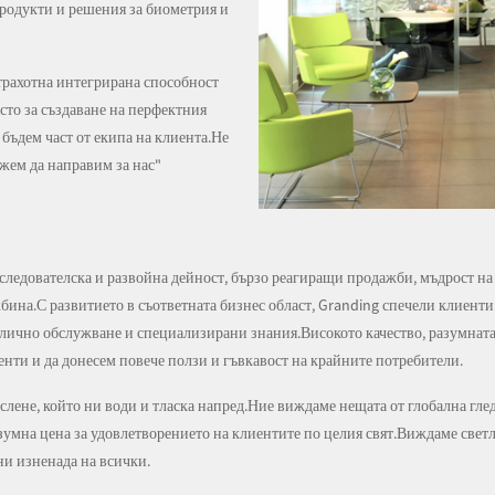
продукти и решения за биометрия и
страхотна интегрирана способност
осто за създаване на перфектния
а бъдем част от екипа на клиента.Не
ожем да направим за нас"
следователска и развойна дейност, бързо реагиращи продажби, мъдрост на
ина.С развитието в съответната бизнес област, Granding спечели клиенти п
лично обслужване и специализирани знания.Високото качество, разумната
нти и да донесем повече ползи и гъвкавост на крайните потребители.
слене, който ни води и тласка напред.Ние виждаме нещата от глобална глед
зумна цена за удовлетворението на клиентите по целия свят.Виждаме свет
ни изненада на всички.