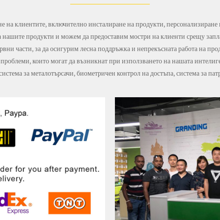
не на клиентите, включително инсталиране на продукти, персонализиране 
а нашите продукти и можем да предоставим мостри на клиенти срещу запла
рвни части, за да осигурим лесна поддръжка и непрекъсната работа на пр
проблеми, които могат да възникнат при използването на нашата интелиге
 система за металотърсачи, биометричен контрол на достъпа, система за па