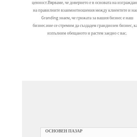
ценност.Вярваме, че доверието е в основата на изгражда
на правилните взаимоотношения между клиентите и на
Granding знаем, че грижата за вашия бизнес е наш
бизнес.ние се стремим да създадем грандиозен бизнес, к
изпълним обещаното и растем заедно с вас.
ОСНОВЕН ПАЗАР