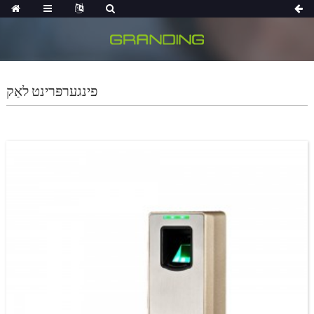
פינגערפּרינט לאַק