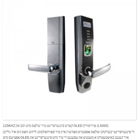
125KHZ קאָרט פינגערפּרינט טיר שלאָס מיט וסב און OLED אַרויסווייַזן (L5000)
די פינגערפּרינט יבערקוקן שלאָס אָפפערס מאָדערן איין טיר פאַרוואַלטונג לייזונג וואָס גיט איר גלייַכן
אָפּציעס מיט OLED.איר קענען באַשטעטיקן אַ מענטש און עפענען די טיר מיט פינגערפּרינט און