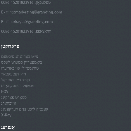
טעלעפאָן: 0086-15201823916
marketing@granding.com
E- בריוו:
kayla@granding.com
E- בריוו:
ווהאַצאַפּפּ: 0086-15201823916
פּראָדוקטן
צייט באַדינגונג סיסטעם
ביאָמעטריק סמאַרט לאַקס
טורנסטיילז און באַריערז
היץ דעטעקטאָר
גאַרד דיין פּאַטראָל
מעטאַל דעטעקטאָרס
POS
סמאַרט פּאַרקינג
ווייכווארג
קענטיק ליכט פּנים דערקענונג
X-Ray
אָנפרעג