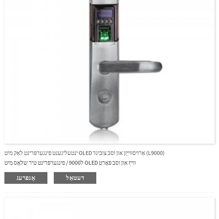
ינטעליגענט פינגערפּרינט לאַק מיט OLED אַרויסווייַזן און וסב צובינד (L9000)
ל9000 / פינגערפּרינט טיר שלאָס מיט OLED ווייַז און וסב פּאָרט
דעטאַל
אָנפרעג