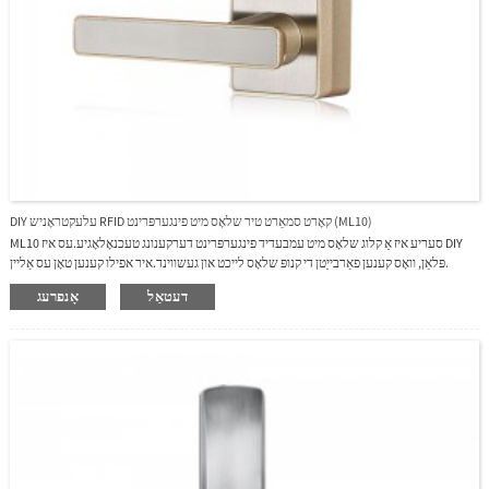
DIY עלעקטראָניש RFID קאָרט סמאַרט טיר שלאָס מיט פינגערפּרינט (ML10)
ML10 סעריע איז אַ קלוג שלאָס מיט עמבעדיד פינגערפּרינט דערקענונג טעכנאָלאָגיע.עס איז DIY
פּלאַן, וואָס קענען פאַרבייַטן די קנופּ שלאָס לייכט און געשווינד.איר אפילו קענען טאָן עס אַליין.
דעטאַל
אָנפרעג