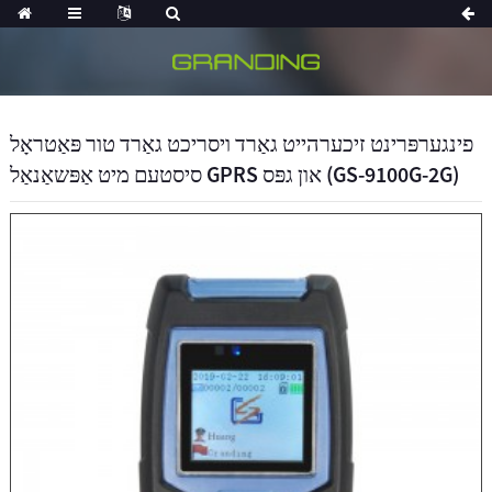
פינגערפּרינט זיכערהייט גאַרד ויסריכט גאַרד טור פּאַטראָל
סיסטעם מיט אַפּשאַנאַל GPRS און גפּס (GS-9100G-2G)