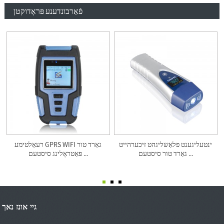
פֿאַרבונדענע פּראָדוקטן
ינטעליגענט פלאַשליגהט זיכערהייט
רעאַלטימע GPRS WIFI גאַרד טור
גאַרד טור סיסטעם ...
פּאַטראָלינג סיסטעם ...
גיי אונז נאך