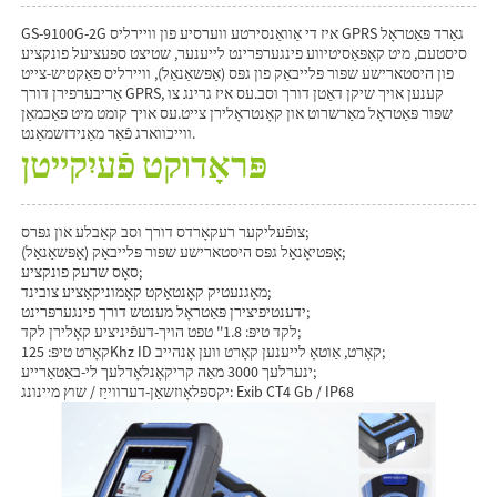
GS-9100G-2G איז די אַוואַנסירטע ווערסיע פון ​​וויירליס GPRS גאַרד פּאַטראָל
סיסטעם, מיט קאַפּאַסיטיווע פינגערפּרינט לייענער, שטיצט ספּעציעל פונקציע
פון ​​היסטארישע שפּור פּלייבאַק פון גפּס (אַפּשאַנאַל), וויירליס פאַקטיש-צייט
אַריבערפירן דורך GPRS, קענען אויך שיקן דאַטן דורך וסב.עס איז גרינג צו
שפּור פּאַטראָל מאַרשרוט און קאָנטראָלירן צייט.עס אויך קומט מיט פאַכמאַן
ווייכווארג פֿאַר מאַנידזשמאַנט.
פּראָדוקט פֿעיִקייטן
צופֿעליקער רעקאָרדס דורך וסב קאַבלע און גפּרס;
אָפּטיאָנאַל גפּס היסטארישע שפּור פּלייבאַק (אַפּשאַנאַל);
סאָס שרעק פונקציע;
מאַגנעטיק קאָנטאַקט קאָמוניקאַציע צובינד;
ידענטיפיצירן פּאַטראָל מענטש דורך פינגערפּרינט;
לקד טיפּ: 1.8'' טפט הויך-דעפֿיניציע קאָלירן לקד;
קאָרט טיפּ: 125Khz ID קאָרט, אַוטאָ לייענען קאָרט ווען אָנהייב;
ינערלעך 3000 מאַה קריקאָנלאָדלעך לי-באַטאַרייע;
יקספּלאָוזשאַן-דערווייַז / שוץ מיינונג: Exib CT4 Gb / IP68