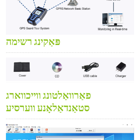
פּאַקינג רשימה
פאַרוואַלטונג ווייכווארג
סטאַנדאַלאָנע ווערסיע