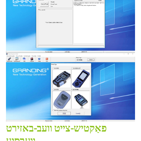
פאַקטיש-צייט וועב-באזירט
ווערסיע