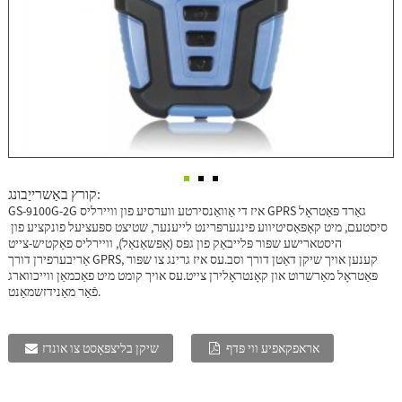
קורץ באַשרייַבונג:
GS-9100G-2G איז די אַוואַנסירטע ווערסיע פון ​​וויירליס GPRS גאַרד פּאַטראָל
סיסטעם, מיט קאַפּאַסיטיווע פינגערפּרינט לייענער, שטיצט ספּעציעל פונקציע פון ​​
היסטארישע שפּור פּלייבאַק פון גפּס (אַפּשאַנאַל), וויירליס פאַקטיש-צייט
אַריבערפירן דורך GPRS, קענען אויך שיקן דאַטן דורך וסב.עס איז גרינג צו שפּור
פּאַטראָל מאַרשרוט און קאָנטראָלירן צייט.עס אויך קומט מיט פאַכמאַן ווייכווארג
פֿאַר מאַנידזשמאַנט.
אראפקאפיע ווי פּדף
שיקן בליצפּאָסט צו אונדז