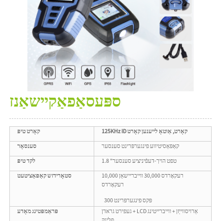
ספּעסאַפאַקיישאַנז
125KHz ID קאָרט, אַוטאָ לייענען קאָרט
קאָרט טיפּ
קאַפּאַסיטיווע פינגערפּרינט סענסער
סענסאָר
1.8 "טפט הויך-דעפֿיניציע סענסער
לקד טיפּ
10,000 רעקאָרדס 30,000 ווייבריישאַן
סטאָרידזש קאַפּאַציטעט
רעקאָרדס
300 פּקס פינגערפּרינט
געפירט גראדן + LCD אַרויסווייַזן + ווייברייטינג
פּראַמפּטינג מאָדע
פלינק