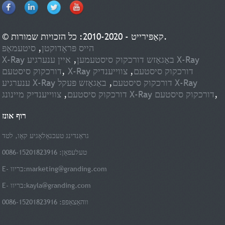
© קאַפּירייט - 2010-2020: כל הזכויות שמורות.
הייס פּראָדוקטן
,
סיטעמאַפּ
X-Ray באַגאַזש דורכקוק סיסטעמען
,
איין ענערגיע X-Ray
X-Ray דורכקוק סיסטעם
,
צווייענדיק
,
דורכקוק סיסטעם
ענערגיע X-Ray דורכקוק סיסטעם
,
באַגאַזש פּעקל X-Ray
,
צווייענדיק מיינונג X-Ray דורכקוק סיסטעם
דורכקוק סיסטעם
,
רוף אונז
גראַנדינג טעכנאָלאָגיע קאָו, לטד
טעלעפאָן: 0086-15201823916
marketing@granding.com
E- בריוו:
kayla@granding.com
E- בריוו:
ווהאַצאַפּפּ: 0086-15201823916