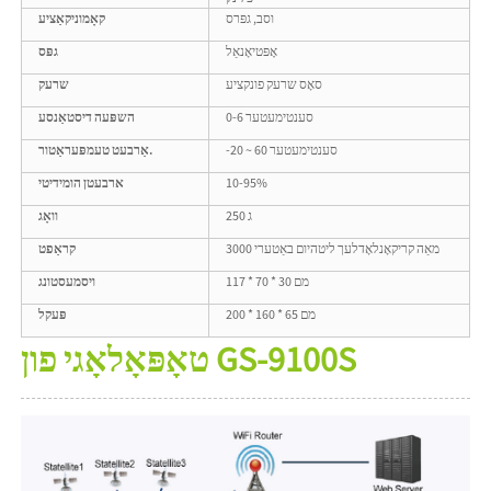
וסב, גפּרס
קאָמוניקאַציע
אָפּטיאָנאַל
גפּס
סאָס שרעק פונקציע
שרעק
0-6 סענטימעטער
השפּעה דיסטאַנסע
-20 ~ 60 סענטימעטער
אַרבעט טעמפּעראַטור.
10-95%
ארבעטן הומידיטי
250 ג
וואָג
3000 מאַה קריקאָנלאָדלעך ליטהיום באַטערי
קראַפט
117 * 70 * 30 מם
ויסמעסטונג
200 * 160 * 65 מם
פּעקל
טאָפּאָלאָגי פון GS-9100S