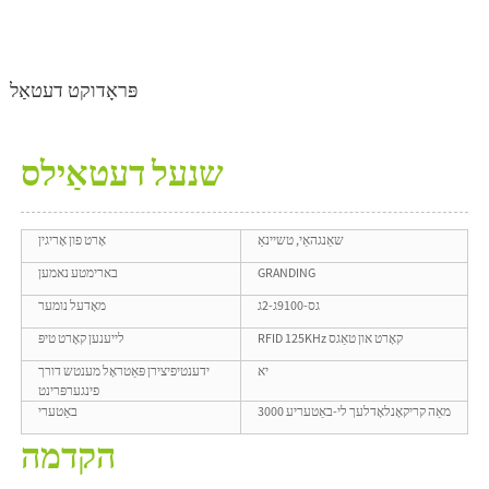
פּראָדוקט דעטאַל
שנעל דעטאַילס
שאַנגהאַי, טשיינאַ
אָרט פון אָריגין
GRANDING
בארימטע נאמען
גס-9100ג-2ג
מאָדעל נומער
RFID 125KHz קאָרט און טאַגס
לייענען קאָרט טיפּ
יא
ידענטיפיצירן פּאַטראָל מענטש דורך
פינגערפּרינט
3000 מאַה קריקאָנלאָדלעך לי-באַטעריע
באַטערי
הקדמה