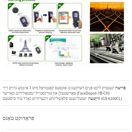
פֿריִער:
קענטיק ליכט פּנים דערקענונג אַקסעס קאָנטראָל מיט 7 אינטש גרויס ריר
פאַרשטעלן און טורנסטייל ינסטאַלירונג באַריער (FaceDepot-7B-CH)
ינטעליגענט פלאַשליגהט זיכערהייט גאַרד טור סיסטעם (GS-6100CL)
ווייַטער:
פּראָדוקט טאַגס