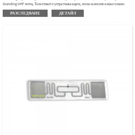
Granding UHF четец. Този етикет е ултра тънка карта, лесна за носене и има голямо
разстояние за четене, добър избор за прилагане при управление на персонала.
РАЗСЛЕДВАНЕ
ДЕТАЙЛ