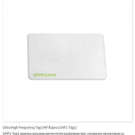
Ultra High Frequency Tag UHF Карта (UHF1-Tag1)
UHF1-Tag1 приема свръхвисокочестотен криптиран чип, специално проектиран за