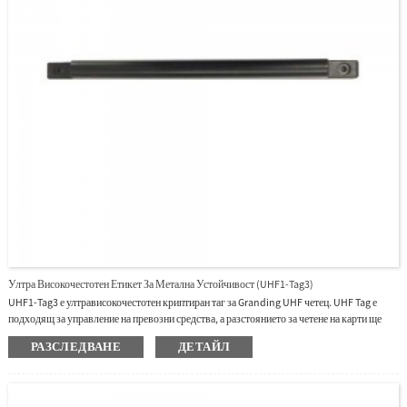
Ултра Високочестотен Етикет За Метална Устойчивост (UHF1-Tag3)
UHF1-Tag3 е ултрависокочестотен криптиран таг за Granding UHF четец. UHF Tag е
подходящ за управление на превозни средства, а разстоянието за четене на карти ще
бъде до 10 метра за UHF1-10E и UHF1-10F в приложения на паркинг.
РАЗСЛЕДВАНЕ
ДЕТАЙЛ