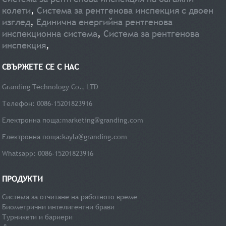
колети
,
Система за рентгенова инспекция с двоен
изглед
,
Единична енергийна рентгенова
инспекционна система
,
Система за рентгенова
инспекция
,
СВЪРЖЕТЕ СЕ С НАС
Granding Technology Co., LTD
Телефон: 0086-15201823916
Електронна поща:
marketing@granding.com
Електронна поща:
kayla@granding.com
Whatsapp: 0086-15201823916
ПРОДУКТИ
Система за отчитане на работното време
Биометрични интелигентни брави
Турникети и бариери