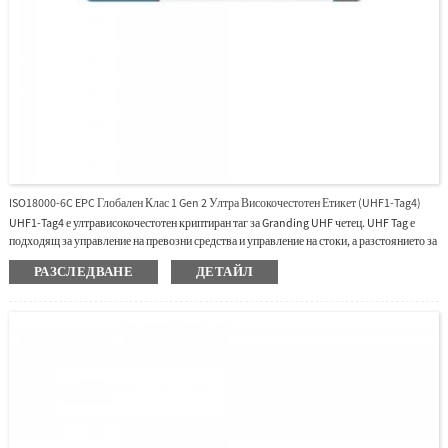
ISO18000-6C EPC Глобален Клас 1 Gen 2 Ултра Високочестотен Етикет (UHF1-Tag4)
UHF1-Tag4 е ултрависокочестотен криптиран таг за Granding UHF четец. UHF Tag е
подходящ за управление на превозни средства и управление на стоки, а разстоянието за
четене на карти ще бъде до 10 метра за UHF1-10E и UHF1-10F в приложения на паркинг.
РАЗСЛЕДВАНЕ
ДЕТАЙЛ