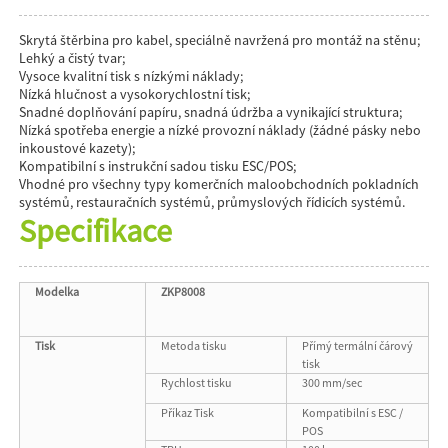
Skrytá štěrbina pro kabel, speciálně navržená pro montáž na stěnu;
Lehký a čistý tvar;
Vysoce kvalitní tisk s nízkými náklady;
Nízká hlučnost a vysokorychlostní tisk;
Snadné doplňování papíru, snadná údržba a vynikající struktura;
Nízká spotřeba energie a nízké provozní náklady (žádné pásky nebo
inkoustové kazety);
Kompatibilní s instrukční sadou tisku ESC/POS;
Vhodné pro všechny typy komerčních maloobchodních pokladních
systémů, restauračních systémů, průmyslových řídicích systémů.
Specifikace
Modelka
ZKP8008
Tisk
Metoda tisku
Přímý termální čárový
tisk
Rychlost tisku
300 mm/sec
Příkaz Tisk
Kompatibilní s ESC /
POS