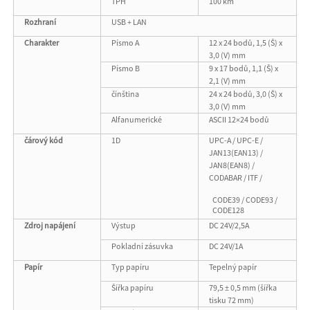
TPH
100 km
Rozhraní
USB + LAN
Charakter
Písmo A
12 x 24 bodů, 1,5 (Š) x
3,0 (V) mm
Písmo B
9 x 17 bodů, 1,1 (Š) x
2,1 (V) mm
čínština
24 x 24 bodů, 3,0 (Š) x
3,0 (V) mm
Alfanumerické
ASCII 12×24 bodů
čárový kód
1D
UPC-A / UPC-E /
JAN13(EAN13) /
JAN8(EAN8) /
CODABAR / ITF /
CODE39 / CODE93 /
CODE128
Zdroj napájení
Výstup
DC 24V/2,5A
Pokladní zásuvka
DC 24V/1A
Papír
Typ papíru
Tepelný papír
Šířka papíru
79,5 ± 0,5 mm (šířka
tisku 72 mm)