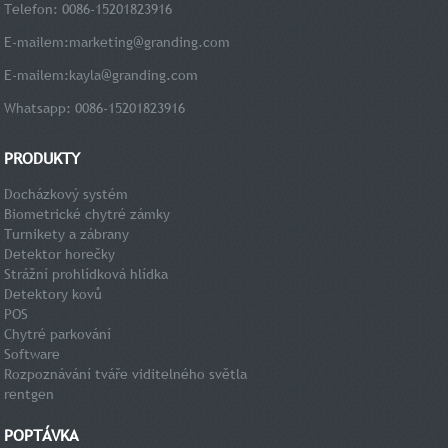
Telefon: 0086-15201823916
E-mailem:
marketing@granding.com
E-mailem:
kayla@granding.com
Whatsapp: 0086-15201823916
PRODUKTY
Docházkový systém
Biometrické chytré zámky
Turnikety a zábrany
Detektor horečky
Strážní prohlídková hlídka
Detektory kovů
POS
Chytré parkování
Software
Rozpoznávání tváře viditelného světla
rentgen
POPTÁVKA