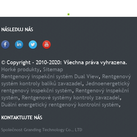
NÁSLEDUJ NÁS
© Copyright - 2010-2020: Všechna práva vyhrazena.
Horké produkty
,
Sitemap
Rentgenový inspekční systém Dual View
,
Rentgenový
systém kontroly balíků zavazadel
,
Jednoenergetický
rentgenový inspekční systém
,
Rentgenový inspekční
systém
,
Rentgenové systémy kontroly zavazadel
,
Duální energetický rentgenový kontrolní systém
,
KONTAKTUJTE NÁS
Společnost Granding Technology Co., LTD