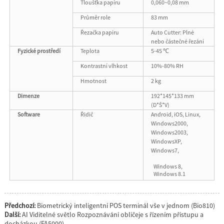
Tloušťka papíru
0,060~0,08 mm
Průměr role
83 mm
Řezačka papíru
Auto Cutter: Plné
nebo částečné řezání
Fyzické prostředí
Teplota
5-45 ℃
Kontrastní vlhkost
10%-80% RH
Hmotnost
2 kg
Dimenze
192*145*133 mm
(D*Š*V)
Software
Řidič
Android, iOS, Linux,
Windows2000,
Windows2003,
WindowsXP,
Windows7,
Windows 8,
Windows 8.1
Předchozí:
Biometrický inteligentní POS terminál vše v jednom (Bio810)
Další:
AI Viditelné světlo Rozpoznávání obličeje s řízením přístupu a
docházkou (FA5000)