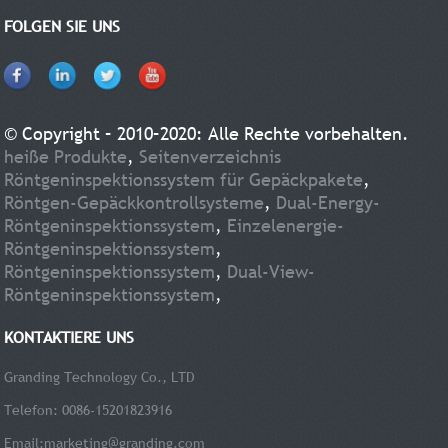
Stellfläche passt der LD5030 durch die meisten Türen und Aufzüge und ermöglicht so
FOLGEN SIE UNS
einen schnellen Standortwechsel und eine schnelle Installation.
© Copyright – 2010–2020: Alle Rechte vorbehalten.
heiße Produkte
,
Seitenverzeichnis
Röntgeninspektionssystem für Gepäckpakete
,
Röntgen-Gepäckkontrollsysteme
,
Dual-Energy-
Röntgeninspektionssystem
,
Einzelenergie-
Röntgeninspektionssystem
,
Röntgeninspektionssystem
,
Dual-View-
Röntgeninspektionssystem
,
KONTAKTIERE UNS
Granding Technology Co., LTD
Telefon: 0086-15201823916
Email:
marketing@granding.com