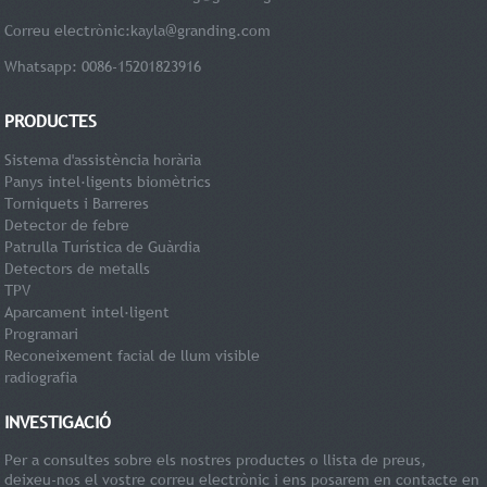
Correu electrònic:
kayla@granding.com
Whatsapp: 0086-15201823916
PRODUCTES
Sistema d'assistència horària
Panys intel·ligents biomètrics
Torniquets i Barreres
Detector de febre
Patrulla Turística de Guàrdia
Detectors de metalls
TPV
Aparcament intel·ligent
Programari
Reconeixement facial de llum visible
radiografia
INVESTIGACIÓ
Per a consultes sobre els nostres productes o llista de preus,
deixeu-nos el vostre correu electrònic i ens posarem en contacte en