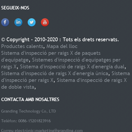
de portes i ascensors per a una reubicació i instal·lació ràpida.
SEGUEIX-NOS
© Copyright - 2010-2020 : Tots els drets reservats.
Productes calents
,
Mapa del lloc
Sistema d'inspecció per raigs X de paquets
d'equipatge
,
Sistemes d'inspecció d'equipatges per
raigs X
,
Sistema d'inspecció de raigs X d'energia dual
,
Sistema d'inspecció de raigs X d'energia única
,
Sistema
d'inspecció per raigs X
,
Sistema d'inspecció de raigs X
de doble vista
,
CONTACTA AMB NOSALTRES
Granding Technology Co, LTD
Telèfon: 0086-15201823916
Correu electrònic:
marketing@granding.com