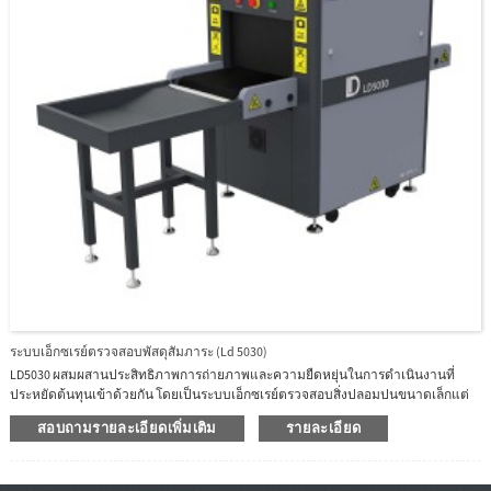
ระบบเอ็กซเรย์ตรวจสอบพัสดุสัมภาระ (Ld 5030)
LD5030 ผสมผสานประสิทธิภาพการถ่ายภาพและความยืดหยุ่นในการดำเนินงานที่
ประหยัดต้นทุนเข้าด้วยกัน โดยเป็นระบบเอ็กซเรย์ตรวจสอบสิ่งปลอมปนขนาดเล็กแต่
ทรงพลัง โดยมีขนาดอุโมงค์ 50.7 x 30.4 ซม.LD5030 เป็นระบบที่เหมาะสำหรับการคัด
สอบถามรายละเอียดเพิ่มเติม
รายละเอียด
กรองวัตถุขนาดเล็กที่มีการเจาะทะลุเพิ่มขึ้น โดยเผยให้เห็นวัตถุระเบิดของเหลว IED
ของเถื่อน ยาเสพติด และอาวุธระบบนี้ติดตั้งเครื่องกำเนิดและเครื่องตรวจจับคุณภาพสูง
ซึ่งให้คุณภาพของภาพขั้นสูงและการเจาะทะลุที่ไม่มีใครเทียบได้ในทำนองเดียวกัน