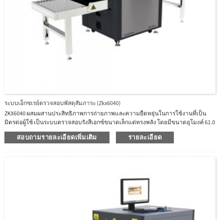
ระบบเอ็กซเรย์ตรวจสอบพัสดุสัมภาระ (Zkx6040)
ZKX6040 ผสมผสานประสิทธิภาพการถ่ายภาพและความยืดหยุ่นในการใช้งานที่เป็น
มิตรต่อผู้ใช้ เป็นระบบตรวจสอบรังสีเอกซ์ขนาดเล็กแต่ทรงพลัง โดยมีขนาดอุโมงค์ 61.0
x 42.0 ซม.ZKX6040 เป็นระบบที่เหมาะสำหรับการคัดกรองวัตถุขนาดเล็กระบบนี้ติดตั้ง
สอบถามรายละเอียดเพิ่มเติม
รายละเอียด
เครื่องกำเนิดและเครื่องตรวจจับคุณภาพสูงซึ่งให้คุณภาพของภาพขั้นสูงและการเจาะ
ทะลุที่ไม่มีใครเทียบได้ในทำนองเดียวกัน ด้วยขนาดที่เล็กมาก ZKX6040 จึงสามารถติด
ตั้งผ่านทางเข้าประตูและลิฟต์ส่วนใหญ่ได้เพื่อการขนย้ายและติดตั้งที่รวดเร็ว