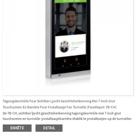
alles-yn-ien feiligens- en tiidopkomstplatfoarm UTime Master of BioTime8.0.
Tagongskontrôle Foar Sichtber Ljocht Gesichtsherkenning Mei 7-Inch Grut
Touchscreen En Barriêre Foar Ynstallaasje Fan Turnstile (FaceDepot-7B-CH)
De 7B-CH, sichtber ljocht gesichtsherkenning tagongskontrôle mei 7 inch grut
touchscreen en turnstile-ynstallaasjebarriêre.Maklik te ynstallearjen op de turnstiles
foar projekten.Herkenningsôfstân 3 meter lang en ekstra
ENKÊTE
DETAIL
breedhoekherkenning.Wylst de measte algoritmen allinnich 15-graden hoeke
gesichtsherkenning stypje, stipet Granding sichtber ljocht gesichtsapparaat 30-