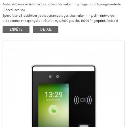
Android-Basearre Sichtber Ljocht Gesichtsherkenning Fingerprint Tagongskontrôle
(SpeedFace-V5)
Speedface-V5 is sichtber ljocht dynamyske gesichtsherkenning, slim ûntworpen
tiidopkomst en tagongskontrôlefunksje, 6000 gesicht, 10000 fingerprint, Android
bestjoeringssysteem, 5 inch touchscreen, It is basearre op sichtber ljocht, kin wurkje
ENKÊTE
DETAIL
ûnder it sterke sinneljocht, wy hawwe web basearre software foar behear.It is maklik
te befestigjen oan 'e muorre.