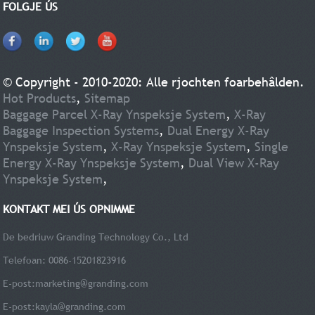
FOLGJE ÚS
© Copyright - 2010-2020: Alle rjochten foarbehâlden.
Hot Products
,
Sitemap
Baggage Parcel X-Ray Ynspeksje System
,
X-Ray
Baggage Inspection Systems
,
Dual Energy X-Ray
Ynspeksje System
,
X-Ray Ynspeksje System
,
Single
Energy X-Ray Ynspeksje System
,
Dual View X-Ray
Ynspeksje System
,
KONTAKT MEI ÚS OPNIMME
De bedriuw Granding Technology Co., Ltd
Telefoan: 0086-15201823916
E-post:
marketing@granding.com
E-post:
kayla@granding.com