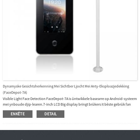
Dynamyske Gesichtsherkenning Mei Sichtber Ljocht Mei Anty-Eksploazjedekking
(FaceDepot-7A)
Visible Light Face Detection FaceDepot-7A is ûntwikkele basearre op Android-systeem
mei ynboude djip-learen.7-inch LCD Big display bringt brûkers it bêste gebrûk fan
ûnderfiningen.7A is ûntworpen mei anty-eksploazjebedekking en Splash-proof
ENKÊTE
DETAIL
ûntwerp om it mooglik te meitsjen om bûten te wurkjen ûnder sterk sinneljocht.