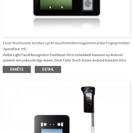
5 Inch Touchscreen Sichtber Ljocht Gesichtsherkenningsterminal Mei Fingerprintlêzer
(Speedface- H5)
Visible Light Facial Recognition FaceDepot-H5 is ûntwikkele basearre op Android-
systeem mei ynboude djip-learen.5inch Color Touch Screen android basearre OS is
brûkerfreonlike ynterface.H5 stipet gesicht, fingerprinten, kaarten yn standert
ENKÊTE
DETAIL
apparaat.Snelle snelheid dynamyske gesichtsherkenning minder dan 1 sekonde.