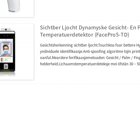
Sichtber Ljocht Dynamyske Gesicht- En
Temperatuerdetektor (FacePro5-TD)
Gesichtsherkenning sichtber ljocht.Touchless foar bettere 
yndividuele identifikaasje.Anti-spoofing algoritme tsjin prin
oanfal.Meardere ferifikaasjemetoaden: Gesicht / Palm / Fin
helderheid.Lichaamstemperatuerdeteksje mei ôfstân 30 ~ 50CM