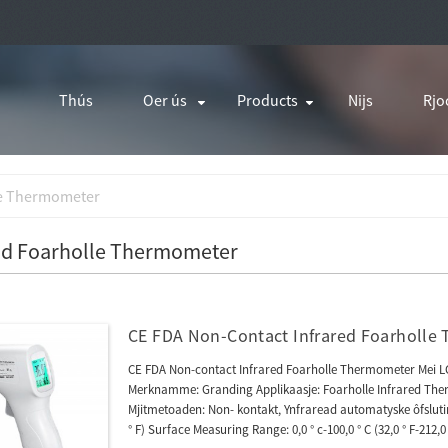
Thús
Oer ús
Products
Nijs
Rjo
le Thermometer
ad Foarholle Thermometer
CE FDA Non-Contact Infrared Foarholle
CE FDA Non-contact Infrared Foarholle Thermometer Mei LC
Merknamme: Granding Applikaasje: Foarholle Infrared Ther
Mjitmetoaden: Non- kontakt, Ynfraread automatyske ôfsluting
° F) Surface Measuring Range: 0,0 ° c-100,0 ° C (32,0 ° F-212,