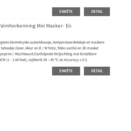
ENKÊTE
DETAIL
 Palmherkenning Mei Masker- En
Hygiene biometryske autentikaasje, temperatuerdeteksje en maskere
t taheakje (laser, kleur en B / W foto), fideo oanfal en 3D masker
gerprint / Wachtwurd.Oanfoljende ferljochting mei ferstelbere
 (1 ~ 1.64 feet), mjitberik 34 ~ 45 ℃ en Accuracy ± 0.3.
ENKÊTE
DETAIL