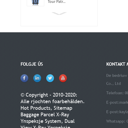
Tour Patr...
FOLGJE ÚS
KONTAKT 
De bedriuw
Co., Ltd
Telefoan: 0
© Copyright - 2010-2020:
Alle rjochten foarbehâlden.
E-post:
mark
Hot Products
,
Sitemap
E-post:
kayl
Baggage Parcel X-Ray
Ynspeksje System
,
Dual
Whatsapp: 
View X-Ray Ynspeksje