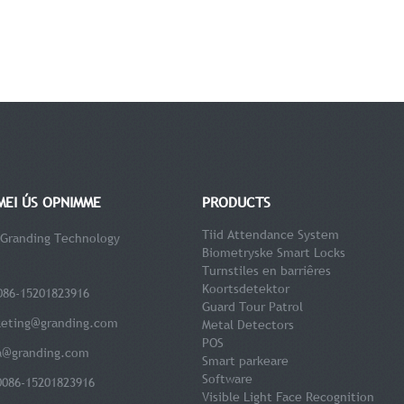
MEI ÚS OPNIMME
PRODUCTS
Tiid Attendance System
 Granding Technology
Biometryske Smart Locks
Turnstiles en barriêres
Koortsdetektor
086-15201823916
Guard Tour Patrol
eting@granding.com
Metal Detectors
POS
a@granding.com
Smart parkeare
Software
0086-15201823916
Visible Light Face Recognition