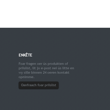
ENKÊTE
Foar fragen oer ús produkten of
priislist, lit jo e-post nei ús litte en
wy sille binnen 24 oeren kontakt
opnimme.
Oanfraach foar priislist