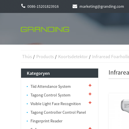
0086-15201823916
marketing@granding.com
Thús
Products
Koortsdetektor
Infraread Foarhol
Infrare
Kategoryen
Tiid Attendance System
Tagong Control System
Visible Light Face Recognition
Tagong Controller Control Panel
Fingerprint Reader