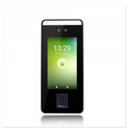
algoritmov podpira samo prepoznavanje obraza pod kotom 15 stopinj, naprava
obraza Granding z vidno svetlobo podpira kot 30 stopinj.