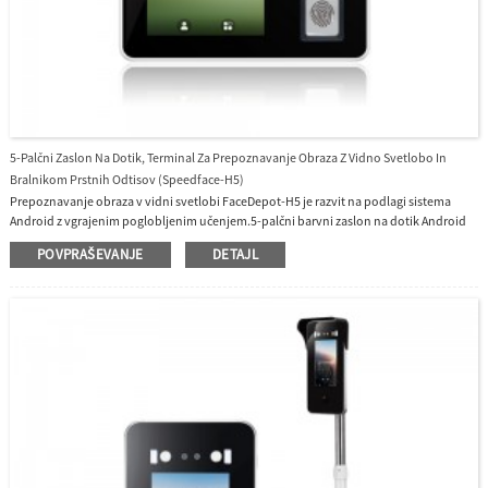
5-Palčni Zaslon Na Dotik, Terminal Za Prepoznavanje Obraza Z Vidno Svetlobo In
Bralnikom Prstnih Odtisov (Speedface-H5)
Prepoznavanje obraza v vidni svetlobi FaceDepot-H5 je razvit na podlagi sistema
Android z vgrajenim poglobljenim učenjem.5-palčni barvni zaslon na dotik Android
operacijski sistem je uporabniku prijazen vmesnik.H5 podpira obraz, prstne odtise,
POVPRAŠEVANJE
DETAJL
kartice v standardni napravi.Hitro dinamično prepoznavanje obraza v manj kot 1
sekundi.