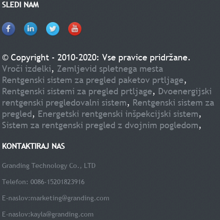
SLEDI NAM
© Copyright - 2010-2020: Vse pravice pridržane.
Vroči izdelki
,
Zemljevid spletnega mesta
Rentgenski sistem za pregled paketov prtljage
,
Rentgenski sistemi za pregled prtljage
,
Dvoenergijski
rentgenski pregledovalni sistem
,
Rentgenski sistem za
pregled
,
Energetski rentgenski inšpekcijski sistem
,
Sistem za rentgenski pregled z dvojnim pogledom
,
KONTAKTIRAJ NAS
Granding Technology Co., LTD
Telefon: 0086-15201823916
E-naslov:
marketing@granding.com
E-naslov:
kayla@granding.com