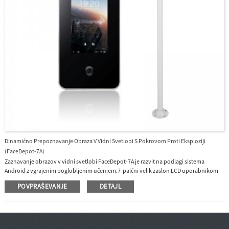
Dinamično Prepoznavanje Obraza V Vidni Svetlobi S Pokrovom Proti Eksploziji
(FaceDepot-7A)
Zaznavanje obrazov v vidni svetlobi FaceDepot-7A je razvit na podlagi sistema
Android z vgrajenim poglobljenim učenjem.7-palčni velik zaslon LCD uporabnikom
omogoča najboljšo izkušnjo uporabe.7A je zasnovan s protieksplozijskim pokrovom
POVPRAŠEVANJE
DETAJL
in zasnovo, odporno na škropljenje, ki omogoča delo na prostem pod močno sončno
svetlobo.