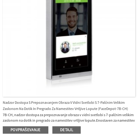
vse v enem UTime Master ali BioTime8.0.
Nadzor Dostopa S Prepoznavanjem Obraza V Vidni Svetlobi S 7-Palčnim Velikim
Zaslonom Na Dotik In Pregrado Za Namestitev Vrtljive Lopute (FaceDepot-7B-CH)
7B-CH, nadzor dostopa za prepoznavanje obraza v vidni svetlobi s 7-palčnim velikim
zaslonom na dotik in pregrado za namestitev vrtljive lopute.Enostaven za namestitev
na vrtljive ključe za projekte.Razdalja prepoznavanja dolžine 3 metre in izjemno
POVPRAŠEVANJE
DETAJL
širokokotno prepoznavanje Razdalja prepoznavanja je bila močno podaljšana na
dolžino 3 metre, kar bistveno izboljša največjo stopnjo prometa.Medtem ko večina