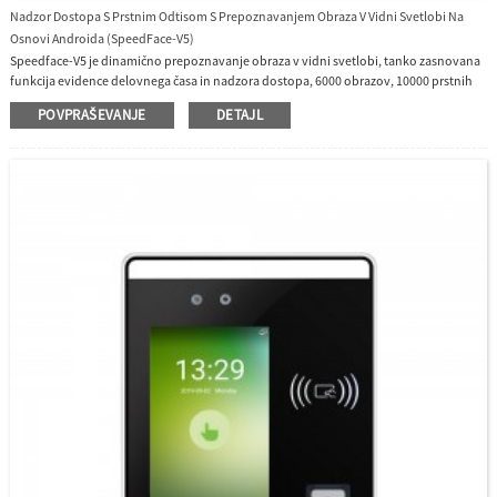
Nadzor Dostopa S Prstnim Odtisom S Prepoznavanjem Obraza V Vidni Svetlobi Na
Osnovi Androida (SpeedFace-V5)
Speedface-V5 je dinamično prepoznavanje obraza v vidni svetlobi, tanko zasnovana
funkcija evidence delovnega časa in nadzora dostopa, 6000 obrazov, 10000 prstnih
odtisov, operacijski sistem Android, 5-palčni zaslon na dotik, temelji na vidni
POVPRAŠEVANJE
DETAJL
svetlobi, lahko deluje pod močno sončno svetlobo, imamo splet programsko
opremo za upravljanje.Enostavno se pritrdi na steno.