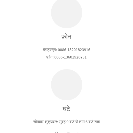
फ़ोन
व्हाट्सएप: 0086-15201823916
फ़ोन: 0086-13601920731
घंटे
सोमवार-शुक्रवार: सुबह 9 बजे से शाम 6 बजे तक