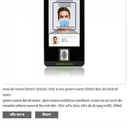
मास्क और तापमान डिटेक्टर (फेसप्रो5-टीडी) के साथ दृश्यमान प्रकाश गतिशील चेहरा और हथेली की
पहचान
दृश्यमान प्रकाश चेहरे की पहचान।बेहतर स्वच्छता बायोमेट्रिक प्रमाणीकरण, तापमान का पता लगाने और
नकाबपोश व्यक्तिगत पहचान के लिए स्पर्श रहित।प्रिंट अटैच (लेजर, रंगीन और बी/डब्ल्यू तस्वीरें), वीडियो
हमले और 3डी मास्क हमले के खिलाफ एंटी-स्पूफिंग एल्गोरिदम।एकाधिक सत्यापन विधियाँ: चेहरा/हथेली/
जाँच करना
विवरण
फ़िंगरप्रिंट/पासवर्ड।समायोज्य चमक के साथ पूरक प्रकाश व्यवस्था।दूरी 30~50 सेमी (1~1.64 फीट), माप
सीमा 34~45 ℃ और सटीकता ±0.3 के साथ शरीर के तापमान का पता लगाना।