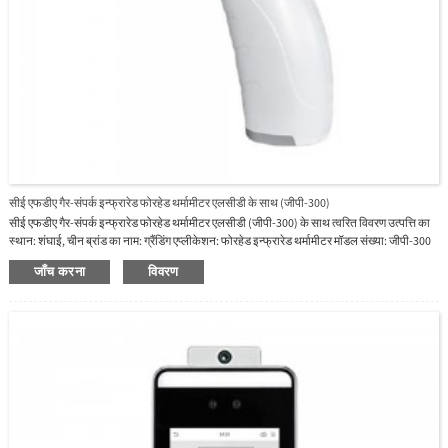
सीई एफडीए गैर-संपर्क इन्फ्रारेड फोरहेड थर्मामीटर एलसीडी के साथ (जीपी-300)
सीई एफडीए गैर-संपर्क इन्फ्रारेड फोरहेड थर्मामीटर एलसीडी (जीपी-300) के साथ त्वरित विवरण उत्पत्ति का
स्थान: शंघाई, चीन ब्रांड का नाम: ग्रैंडिंग एप्लीकेशन: फोरहेड इन्फ्रारेड थर्मामीटर मॉडल संख्या: जीपी-300
डिस्प्ले: 2-रंग बैकलाइट माप के तरीके: गैर- संपर्क, इन्फ्रारेड स्वचालित शटडाउन: 15 सेकंड शरीर मापने की
जाँच करना
विवरण
सीमा: 35.0°c-42.0°c (95.0°F-107.9°F) सतह मापने की सीमा: 0.0°c-100.0°c (32.0°F-212.0°F) माप
सटीकता : एफे...