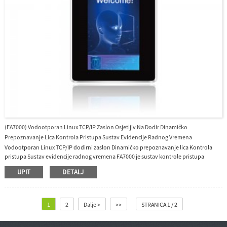
(FA7000) Vodootporan Linux TCP/IP Zaslon Osjetljiv Na Dodir Dinamičko
Prepoznavanje Lica Kontrola Pristupa Sustav Evidencije Radnog Vremena
Vodootporan Linux TCP/IP dodirni zaslon Dinamičko prepoznavanje lica Kontrola
pristupa Sustav evidencije radnog vremena FA7000 je sustav kontrole pristupa
dinamičkim prepoznavanjem lica vidljivog svjetla S 5 inčnim TFT dodirnim zaslonom
UPIT
DETALJ
u boji, kapacitetom od 10 000 lica, 10 000 kartica (opcionalno), 10 000 lozinki, 1 000
000 zapisa, Linux Operativni sustav, nudimo besplatni softver i SDK.
1
2
Dalje >
>>
STRANICA 1 / 2