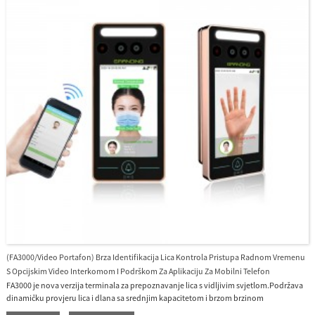
(FA3000/Video Portafon) Brza Identifikacija Lica Kontrola Pristupa Radnom Vremenu
S Opcijskim Video Interkomom I Podrškom Za Aplikaciju Za Mobilni Telefon
FA3000 je nova verzija terminala za prepoznavanje lica s vidljivim svjetlom.Podržava
dinamičku provjeru lica i dlana sa srednjim kapacitetom i brzom brzinom
prepoznavanja lica, kao i poboljšava sigurnosne performanse u svim