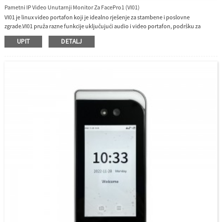
Pametni IP Video Unutarnji Monitor Za FacePro1 (VI01)
VI01 je linux video portafon koji je idealno rješenje za stambene i poslovne
zgrade.VI01 pruža razne funkcije uključujući audio i video portafon, podršku za
ulaznu stanicu i unutarnju komunikaciju monitora putem TCP/IP-a, može kontrolirati
UPIT
DETALJ
otvaranje glavnih vrata.