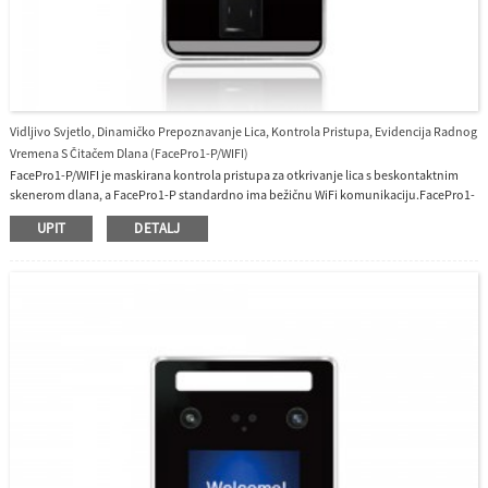
Vidljivo Svjetlo, Dinamičko Prepoznavanje Lica, Kontrola Pristupa, Evidencija Radnog
Vremena S Čitačem Dlana (FacePro1-P/WIFI)
FacePro1-P/WIFI je maskirana kontrola pristupa za otkrivanje lica s beskontaktnim
skenerom dlana, a FacePro1-P standardno ima bežičnu WiFi komunikaciju.FacePro1-
P/WiFi može prepoznati maskirano lice.Više načina provjere: dlan, lice, Mifare RFID
UPIT
DETALJ
kartica, otisak prsta.Beskontaktni pristup čini siguran i higijenski pristup.Način
komunikacije TCP/IP, RS232, RS485, Wiegand ulaz/izlaz, bežični WiFi.FacePro1-P/WIFI
podržava više jezika, engleski, španjolski, vijetnamski, tajlandski, indonezijski, ruski,
talijanski, korejski, kineski (tradicionalni i jednostavni) i tako dalje.Korisnik može
odabrati jezik iz izbornika korisničkog sučelja.