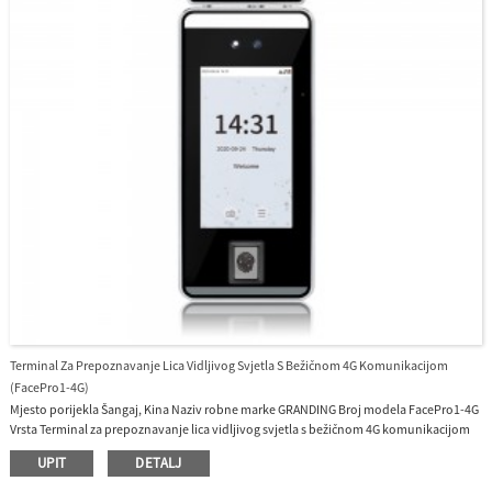
evidenciju radnog vremena UTime Master ili BioTime8.0.
Terminal Za Prepoznavanje Lica Vidljivog Svjetla S Bežičnom 4G Komunikacijom
(FacePro1-4G)
Mjesto porijekla Šangaj, Kina Naziv robne marke GRANDING Broj modela FacePro1-4G
Vrsta Terminal za prepoznavanje lica vidljivog svjetla s bežičnom 4G komunikacijom
UPIT
DETALJ