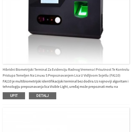
Hibridni Biometrijski Terminal Za Evidenciju Radnog Vremena I Prisutnost Te Kontrolu
Pristupa Temeljen Na Linuxu S Prepoznavanjem Lica U Vidljivom Svjetlu (FA110)
FA110 je multibiometrijski identifikacijski terminal bez dodira.Uz najnoviji algoritam i
tehnologiju prepoznavanja lica Visible Light, uređaj može prepoznati metu na
udaljenosti od 30 cm do 50 cm.Automatski će raditi kada otkrije ljudsko lice na
UPIT
DETALJ
udaljenosti otkrivanja kako bi pružio bolju kvalitetu prepoznavanja u smislu brzine i
točnosti od prijašnjih terminala za prepoznavanje lica blizu infracrvenog
zračenja.Zajedno sa svjetski vrhunskim 3D Neuron Fingerprint algoritmom i
sveobuhvatnom podrškom u glavnim modulima kartica.