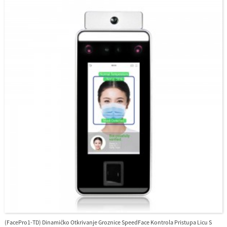
vodootpornom značajkom.
(FacePro1-TD) Dinamičko Otkrivanje Groznice SpeedFace Kontrola Pristupa Licu S