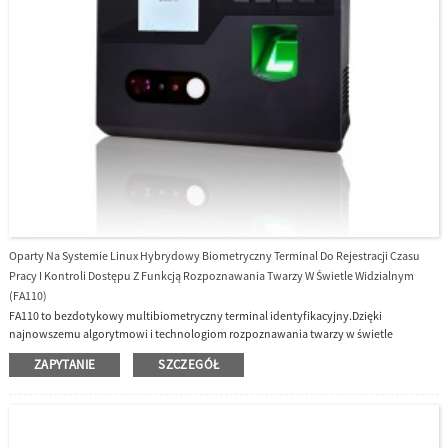
Oparty Na Systemie Linux Hybrydowy Biometryczny Terminal Do Rejestracji Czasu
Pracy I Kontroli Dostępu Z Funkcją Rozpoznawania Twarzy W Świetle Widzialnym
(FA110)
FA110 to bezdotykowy multibiometryczny terminal identyfikacyjny.Dzięki
najnowszemu algorytmowi i technologiom rozpoznawania twarzy w świetle
widzialnym urządzenie jest w stanie rozpoznać cel w odległości od 30 cm do 50
ZAPYTANIE
SZCZEGÓŁ
cm.Będzie działać automatycznie, gdy wykryje ludzką twarz w zasięgu wykrywania,
aby zapewnić lepszą jakość rozpoznawania pod względem szybkości i dokładności
niż poprzednie terminale do rozpoznawania twarzy w bliskiej podczerwieni.Wraz z
najnowocześniejszym na świecie algorytmem 3D Neuron Fingerprint Algorithm i
kompleksową obsługą głównych modułów kart.