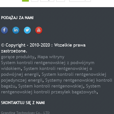
PODĄŻAJ ZA NAMI
© Copyright - 2010-2020 : Wszelkie prawa
zastrzeżone.
gorące produkty
,
Mapa witryny
System kontroli rentgenowskiej z podwójnym
widokiem
,
System kontroli rentgenowskiej o
podwójnej energii
,
System kontroli rentgenowskiej
pojedynczej energii
,
Systemy rentgenowskiej kontroli
bagażu
,
System kontroli rentgenowskiej
,
System
rentgenowskiej kontroli przesyłek bagażowych
,
SKONTAKTUJ SIĘ Z NAMI
Granding Technology Co., LTD