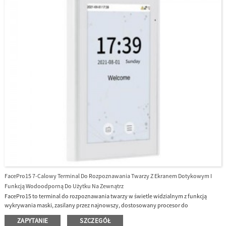
FacePro15 7-Calowy Terminal Do Rozpoznawania Twarzy Z Ekranem Dotykowym I
Funkcją Wodoodporną Do Użytku Na Zewnątrz
FacePro15 to terminal do rozpoznawania twarzy w świetle widzialnym z funkcją
wykrywania maski, zasilany przez najnowszy, dostosowany procesor do
uruchamiania algorytmu rozpoznawania twarzy opracowanego przez inżynierię
ZAPYTANIE
SZCZEGÓŁ
intelektualną.Został zaprojektowany w celu zwiększenia wydajności we wszystkich