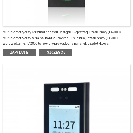
Multibiometryczny Terminal Kontroli Dostępu I Rejestracji Czasu Pracy (FA2000)
Multibiometryczny terminal kontroli dostępu i rejestracji czasu pracy (FA2000)
Wprowadzenie: FA2000 to nowo wprowadzony na rynek bezdotykowy,
multibiometryczny terminal identyfikacyjny.Standardowo obsługuje komunikację
ZAPYTANIE
SZCZEGÓŁ
TCP/IP i WIFI.Rozpoznawanie twarzy z systemem rejestrowania czasu odcisków
palców.Odcisk palca to czujnik odcisków palców BioID.Wysoka prędkość
weryfikacji.Smukła konstrukcja sprawia, że ​​jest popularna na rynku.Cechy: l 2,8-
calowy ekran dotykowy l Komunikacja: TCP/IP, WIFI l Wiele metod weryfikacji: Fa...