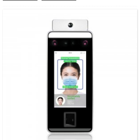
aspektach i radzenia sobie z wszelkiego rodzaju scenariuszami.FacePro15 ma solidną
konstrukcję, która dobrze sprawdza się w temperaturach od -20°C (-4°F) do 45°C
(113°F).Spełnia również normę IP65, co zwiększa odporność na warunki
środowiskowe.FacePro15 może pracować na zewnątrz z funkcją wodoodporności.