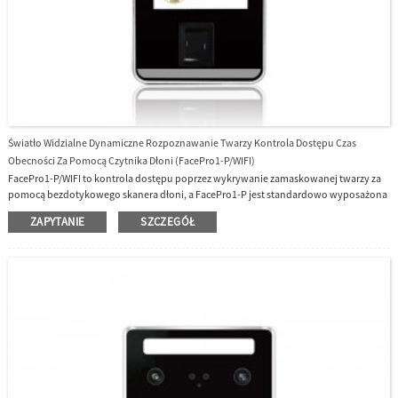
Światło Widzialne Dynamiczne Rozpoznawanie Twarzy Kontrola Dostępu Czas
Obecności Za Pomocą Czytnika Dłoni (FacePro1-P/WIFI)
FacePro1-P/WIFI to kontrola dostępu poprzez wykrywanie zamaskowanej twarzy za
pomocą bezdotykowego skanera dłoni, a FacePro1-P jest standardowo wyposażona
w bezprzewodową komunikację Wi-Fi.FacePro1-P/WiFi rozpoznaje zamaskowaną
ZAPYTANIE
SZCZEGÓŁ
twarz.Wiele sposobów weryfikacji: dłoń, twarz, karta RFID Mifare, odcisk
palca.Bezkontaktowość sprawia, że ​​dostęp jest bezpieczny i higieniczny.Sposób
komunikacji TCP/IP, RS232, RS485, wejście/wyjście Wiegand, bezprzewodowe
WiFi.FacePro1-P/WIFI obsługuje wiele języków, angielski, hiszpański, wietnamski,
tajski, indonezyjski, rosyjski, włoski, koreański, chiński (tradycyjny i prosty) i tak
dalej.Użytkownik może wybrać język z menu interfejsu użytkownika.