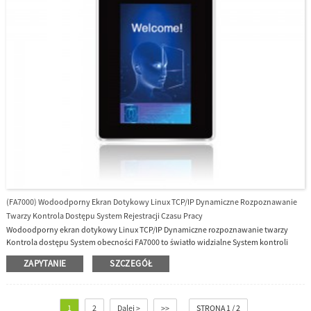
(FA7000) Wodoodporny Ekran Dotykowy Linux TCP/IP Dynamiczne Rozpoznawanie
Twarzy Kontrola Dostępu System Rejestracji Czasu Pracy
Wodoodporny ekran dotykowy Linux TCP/IP Dynamiczne rozpoznawanie twarzy
Kontrola dostępu System obecności FA7000 to światło widzialne System kontroli
dostępu z dynamicznym rozpoznawaniem twarzy Z 5-calowym kolorowym ekranem
ZAPYTANIE
SZCZEGÓŁ
dotykowym TFT, pojemnością 10 000 twarzy, 10 000 kart (opcjonalnie), 10 000 haseł, 1
000 000 logów, Linux System operacyjny. Zapewniamy bezpłatne oprogramowanie i
pakiet SDK.
1
2
Dalej >
>>
STRONA 1 / 2