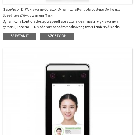
(FacePro1-TD) Wykrywanie Gorączki Dynamiczna Kontrola Dostępu Do Twarzy
SpeedFace Z Wykrywaniem Maski
Dynamiczna kontrola dostępu SpeedFace z czujnikiem maski i wykrywaniem
gorączki, FacePro1-TD może rozpoznać zamaskowaną twarz i zmierzyć ludzką
temperaturę.Bezdotykowy dostęp sprawia, że ​​dostęp jest bezpieczny i
ZAPYTANIE
SZCZEGÓŁ
higieniczny.Instalowany przy wejściu do biurowców, fabryk, szkół i innych miejsc
publicznych.FacePro1-TD ma wiele języków, angielski, hiszpański, wietnamski, tajski,
indonezyjski, rosyjski, włoski, koreański, chiński (tradycyjny i prosty) i tak dalej.