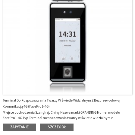
i kart RFID, pojemność do 10 000 szablonów twarzy i jest kompatybilna z
wszechstronną platformą bezpieczeństwa i rejestracji czasu pracy UTime Master lub
BioTime8.0.
Terminal Do Rozpoznawania Twarzy W Świetle Widzialnym Z Bezprzewodową
Komunikacją 4G (FacePro1-4G)
Miejsce pochodzenia Szanghaj, Chiny Nazwa marki GRANDING Numer modelu
FacePro1-4G Typ Terminal rozpoznawania twarzy w świetle widzialnym z
bezprzewodową komunikacją 4G
ZAPYTANIE
SZCZEGÓŁ