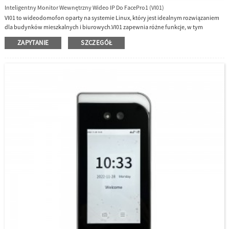
Inteligentny Monitor Wewnętrzny Wideo IP Do FacePro1 (VI01)
VI01 to wideodomofon oparty na systemie Linux, który jest idealnym rozwiązaniem
dla budynków mieszkalnych i biurowych.VI01 zapewnia różne funkcje, w tym
domofon audio i wideo, obsługuje komunikację stacji zewnętrznej i monitora
ZAPYTANIE
SZCZEGÓŁ
wewnętrznego za pośrednictwem protokołu TCP/IP, może sterować otwieraniem
głównych drzwi.