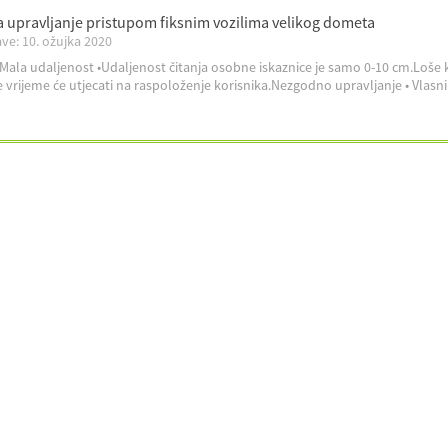
a upravljanje pristupom fiksnim vozilima velikog dometa
ve: 10. ožujka 2020
Mala udaljenost •Udaljenost čitanja osobne iskaznice je samo 0-10 cm.Loše kor
 vrijeme će utjecati na raspoloženje korisnika.Nezgodno upravljanje • Vlasni