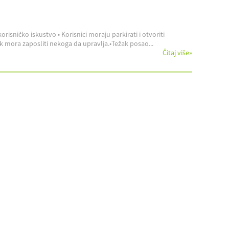
isničko iskustvo • Korisnici moraju parkirati i otvoriti
k mora zaposliti nekoga da upravlja.•Težak posao...
Čitaj više
»