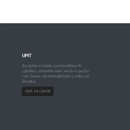
UPIT
Za upite o našim proizvodima ili
cjeniku, ostavite nam svoju e-poštu
i mi ćemo vas kontaktirati u roku od
24 sata.
Upit za cjenik
a