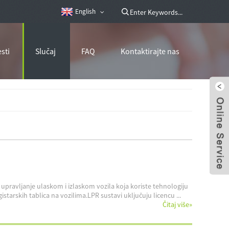
English
esti
Slučaj
FAQ
Kontaktirajte nas
 upravljanje ulaskom i izlaskom vozila koja koriste tehnologiju
rskih tablica na vozilima.LPR sustavi uključuju licencu ...
Čitaj više
»