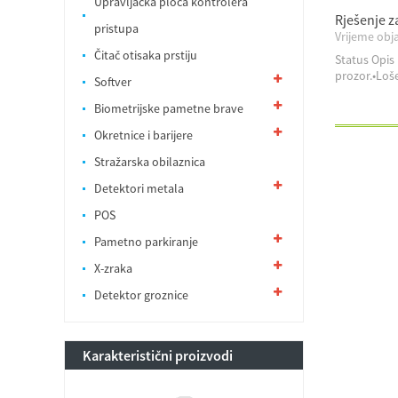
Upravljačka ploča kontrolera
Rješenje z
pristupa
Vrijeme obja
Čitač otisaka prstiju
Status Opis 
prozor.•Loše
Softver
Biometrijske pametne brave
Okretnice i barijere
Stražarska obilaznica
Detektori metala
POS
Pametno parkiranje
X-zraka
Detektor groznice
Karakteristični proizvodi