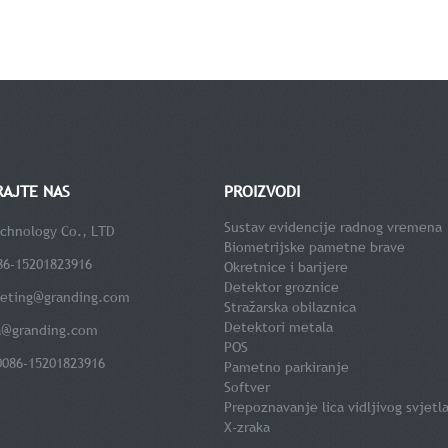
RAJTE NAS
PROIZVODI
Sustav evidencije radnog vremena
chnology Co., LTD
Biometrijske pametne brave
86-15201823916
Okretnice i barijere
Detektor groznice
eting@granding.com
Stražarska obilaznica
Detektori metala
a@granding.com
POS
0086-15201823916
Pametno parkiranje
Softver
Prepoznavanje lica vidljivog svjetl
X-zraka