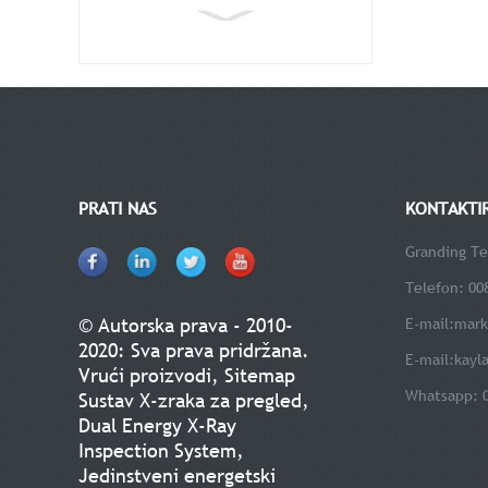
PRATI NAS
KONTAKTI
Granding Te
Telefon: 00
© Autorska prava - 2010-
E-mail:
mark
2020: Sva prava pridržana.
E-mail:
kayl
Vrući proizvodi
,
Sitemap
Whatsapp: 
Sustav X-zraka za pregled
,
Dual Energy X-Ray
Inspection System
,
Jedinstveni energetski