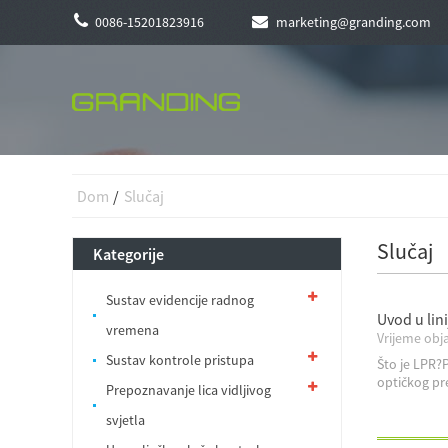
0086-15201823916
marketing@granding.com
Dom
Slučaj
Slučaj
Kategorije
Sustav evidencije radnog
Uvod u lin
vremena
Vrijeme obja
Sustav kontrole pristupa
Što je LPR?P
optičkog pr
Prepoznavanje lica vidljivog
svjetla