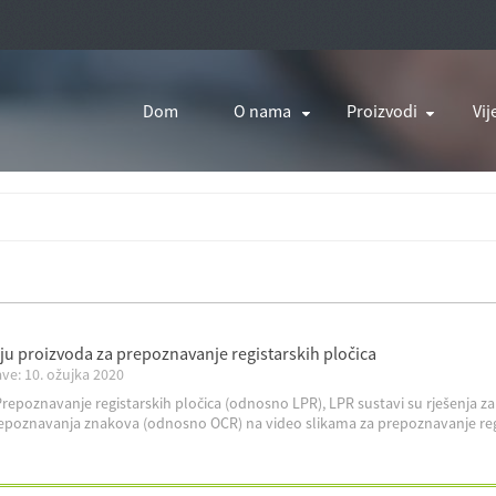
Dom
O nama
Proizvodi
Vij
iju proizvoda za prepoznavanje registarskih pločica
ve: 10. ožujka 2020
repoznavanje registarskih pločica (odnosno LPR), LPR sustavi su rješenja za
epoznavanja znakova (odnosno OCR) na video slikama za prepoznavanje regista