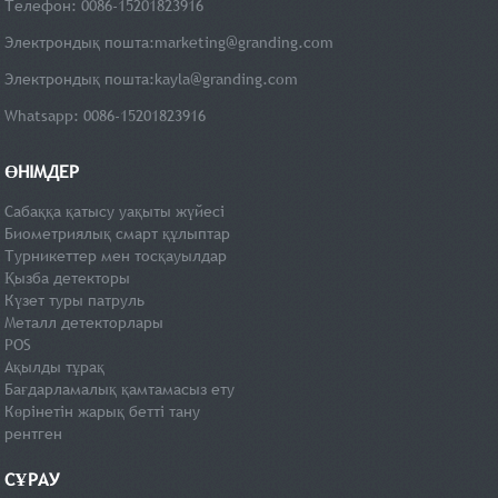
Телефон: 0086-15201823916
Электрондық пошта:
marketing@granding.com
Электрондық пошта:
kayla@granding.com
Whatsapp: 0086-15201823916
ӨНІМДЕР
Сабаққа қатысу уақыты жүйесі
Биометриялық смарт құлыптар
Турникеттер мен тосқауылдар
Қызба детекторы
Күзет туры патруль
Металл детекторлары
POS
Ақылды тұрақ
Бағдарламалық қамтамасыз ету
Көрінетін жарық бетті тану
рентген
СҰРАУ