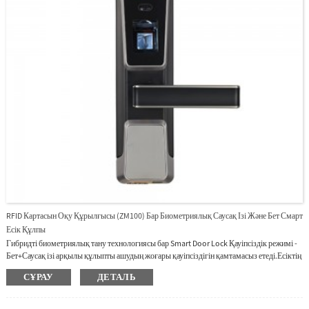
RFID Картасын Оқу Құрылғысы (ZM100) Бар Биометриялық Саусақ Ізі Және Бет Смарт
Есік Құлпы
Гибридті биометриялық тану технологиясы бар Smart Door Lock Қауіпсіздік режимі -
Бет+Саусақ ізі арқылы құлыпты ашудың жоғары қауіпсіздігін қамтамасыз етеді.Есіктің
барлық ашық бағытына сәйкес келетін қайтымды дизайн.Қайта зарядталатын литий
СҰРАУ
ДЕТАЛЬ
батареясы.