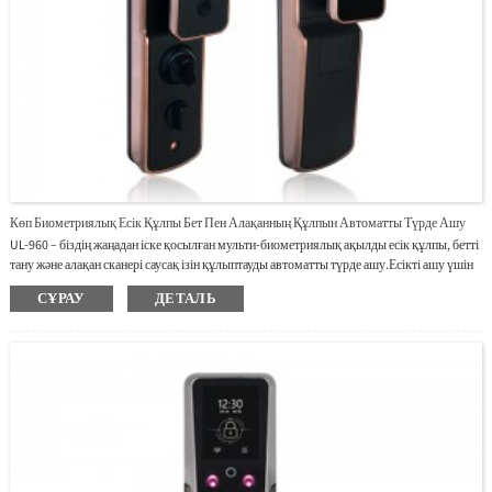
Көп Биометриялық Есік Құлпы Бет Пен Алақанның Құлпын Автоматты Түрде Ашу
UL-960 – біздің жаңадан іске қосылған мульти-биометриялық ақылды есік құлпы, бетті
тану және алақан сканері саусақ ізін құлыптауды автоматты түрде ашу.Есікті ашу үшін
контактісіз растау.Сенсорлық экранда уақыт жазбасының құлпын ашу.Түнде
СҰРАУ
ДЕТАЛЬ
инфрақызыл анықтау.Қуатты пайдаланудың ұзақ мерзімі.Адам дауысы шақыру.