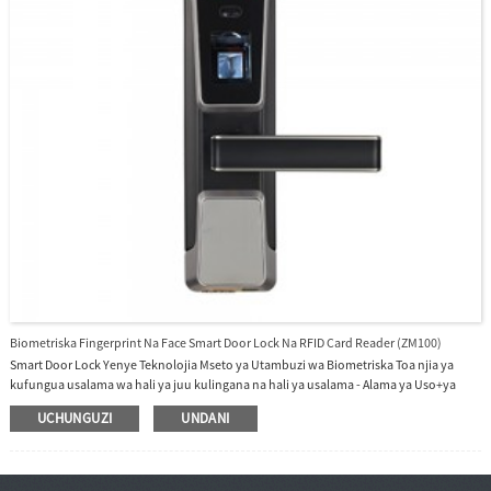
Biometriska Fingerprint Na Face Smart Door Lock Na RFID Card Reader (ZM100)
Smart Door Lock Yenye Teknolojia Mseto ya Utambuzi wa Biometriska Toa njia ya
kufungua usalama wa hali ya juu kulingana na hali ya usalama - Alama ya Uso+ya
Kidole.Muundo unaoweza kugeuzwa ili kutoshea mwelekeo wote wa milango iliyo
UCHUNGUZI
UNDANI
wazi.Betri ya lithiamu inayoweza kuchajiwa tena.