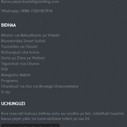
Barua pepe:
kayla@granding.com
Whatsapp: 0086-15201823916
BIDHAA
Mfumo wa Mahudhurio ya Wakati
Biometriska Smart kufuli
Turnstiles na Vizuizi
Kichunguzi cha homa
Doria ya Ziara ya Walinzi
Vigunduzi vya Chuma
POS
Maegesho Mahiri
Programu
Utambuzi wa Uso wa Mwanga Unaoonekana
X-ray
UCHUNGUZI
Kwa maswali kuhusu bidhaa zetu au orodha ya bei, tafadhali tuachie
barua pepe yako na tutawasiliana ndani ya saa 24.