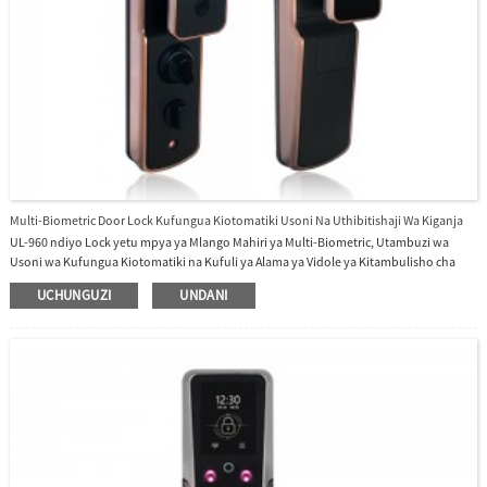
Multi-Biometric Door Lock Kufungua Kiotomatiki Usoni Na Uthibitishaji Wa Kiganja
UL-960 ndiyo Lock yetu mpya ya Mlango Mahiri ya Multi-Biometric, Utambuzi wa
Usoni wa Kufungua Kiotomatiki na Kufuli ya Alama ya Vidole ya Kitambulisho cha
Kiganja.Uthibitishaji bila mawasiliano ili kufungua mlango.Kufungua swali la rekodi
UCHUNGUZI
UNDANI
ya wakati kwenye skrini ya kugusa.Utambuzi wa infrared usiku.Muda mrefu wa
maisha kwa matumizi ya nguvu.Uhamasishaji wa Sauti ya Binadamu.