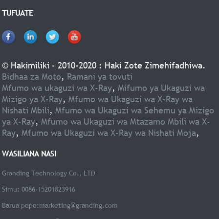
TUFUATE
© Hakimiliki - 2010-2020 : Haki Zote Zimehifadhiwa.
Bidhaa za Moto
,
Ramani ya tovuti
Mfumo wa ukaguzi wa X-Ray
,
Mifumo ya Ukaguzi wa
Mizigo ya X-Ray
,
Mfumo wa Ukaguzi wa X-Ray wa
Nishati Mbili
,
Mfumo wa Ukaguzi wa Sehemu ya Mizigo
ya X-Ray
,
Mfumo wa Ukaguzi wa Mtazamo Mbili wa X-
Ray
,
Mfumo wa Ukaguzi wa X-Ray wa Nishati Moja
,
WASILIANA NASI
Granding Technology Co., LTD
Simu: 0086-15201823916
Barua pepe:
marketing@granding.com