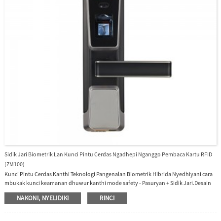
Sidik Jari Biometrik Lan Kunci Pintu Cerdas Ngadhepi Nganggo Pembaca Kartu RFID
(ZM100)
Kunci Pintu Cerdas Kanthi Teknologi Pangenalan Biometrik Hibrida Nyedhiyani cara
mbukak kunci keamanan dhuwur kanthi mode safety - Pasuryan + Sidik Jari.Desain
sing bisa dibalik kanggo pas kanggo kabeh arah mbukak lawang.Baterei lithium sing
NAKONI, NYELIDIKI
RINCI
bisa diisi ulang.