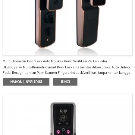
Multi-Biometric Door Lock Auto Mbukak Kunci Verifikasi Rai Lan Palm
UL-960 yaiku Multi-Biometric Smart Door Lock sing mentas diluncurake, Auto Unlock
Facial Recognition lan Palm Scanner Fingerprint Lock.Verifikasi tanpa kontak kanggo
mbukak lawang.Mbukak kunci pitakon rekaman wektu ing layar tutul.Deteksi infra
NAKONI, NYELIDIKI
RINCI
merah ing wayah wengi.Umur dawa kanggo panggunaan daya.Manungsa Voice
Prompt.