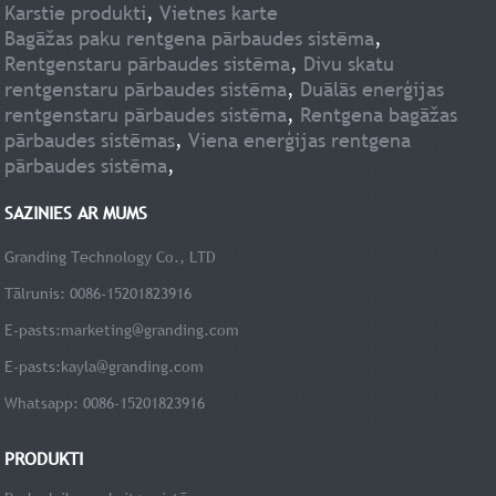
Karstie produkti
,
Vietnes karte
Bagāžas paku rentgena pārbaudes sistēma
,
Rentgenstaru pārbaudes sistēma
,
Divu skatu
rentgenstaru pārbaudes sistēma
,
Duālās enerģijas
rentgenstaru pārbaudes sistēma
,
Rentgena bagāžas
pārbaudes sistēmas
,
Viena enerģijas rentgena
pārbaudes sistēma
,
SAZINIES AR MUMS
Granding Technology Co., LTD
Tālrunis: 0086-15201823916
E-pasts:
marketing@granding.com
E-pasts:
kayla@granding.com
Whatsapp: 0086-15201823916
PRODUKTI