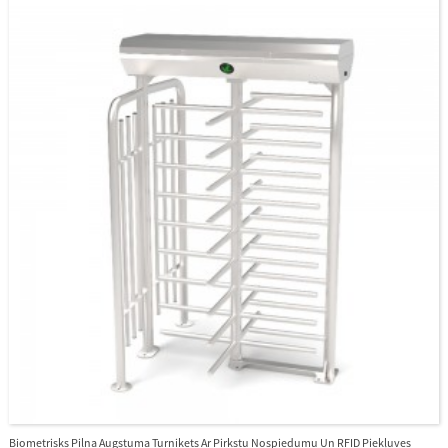
Biometrisks Pilna Augstuma Turnikets Ar Pirkstu Nospiedumu Un RFID Piekļuves