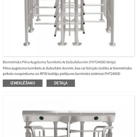
Biometrisks Pilna Augstuma Turniketis Ar Dubultdurvīm (FHT2400D Sērija)
Pilna augstuma turnikets ar dubultām durvīm, kas var būt pēc izvēles ar biometrisko
pirkstu nospiedumu un RFID lasītāju piekļuves kontroles sistēmai.FHT2400D
dubultdurvju turniketu pilnā augstumā var izmantot iekštelpās vai ārā.Tas ir ar
IZMEKLĒŠANU
DETAĻA
pusautomātisku mehānismu, redzamu indikatoru, US304 nerūsējošā tērauda
korpusu un modulāru dizainu.