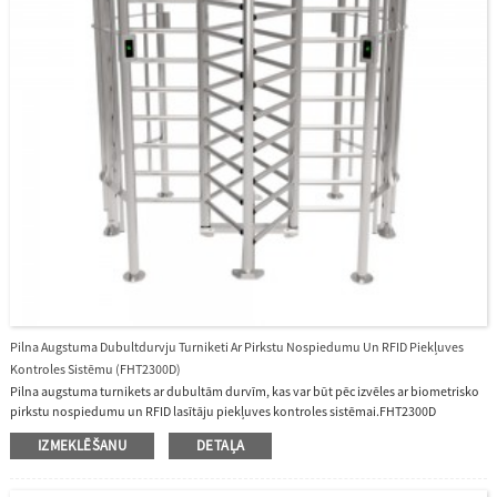
Pilna Augstuma Dubultdurvju Turniketi Ar Pirkstu Nospiedumu Un RFID Piekļuves
Kontroles Sistēmu (FHT2300D)
Pilna augstuma turnikets ar dubultām durvīm, kas var būt pēc izvēles ar biometrisko
pirkstu nospiedumu un RFID lasītāju piekļuves kontroles sistēmai.FHT2300D
dubultdurvju turniketu pilnā augstumā var izmantot iekštelpās vai ārā.Tas ir ar
IZMEKLĒŠANU
DETAĻA
pusautomātisku mehānismu, redzamu indikatoru, US304 nerūsējošā tērauda
korpusu un modulāru dizainu.Pielietojums: rūpnieciskās iekārtas, korporatīvā
drošība, valsts drošība, sabiedriskais transports