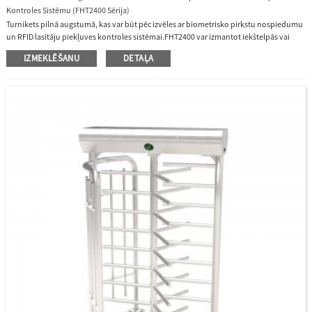
Kontroles Sistēmu (FHT2400 Sērija)
Turnikets pilnā augstumā, kas var būt pēc izvēles ar biometrisko pirkstu nospiedumu
un RFID lasītāju piekļuves kontroles sistēmai.FHT2400 var izmantot iekštelpās vai
ārā.Tas ir ar pusautomātisku mehānismu, redzamu indikatoru, US304 nerūsējošā
IZMEKLĒŠANU
DETAĻA
tērauda korpusu un modulāru dizainu.