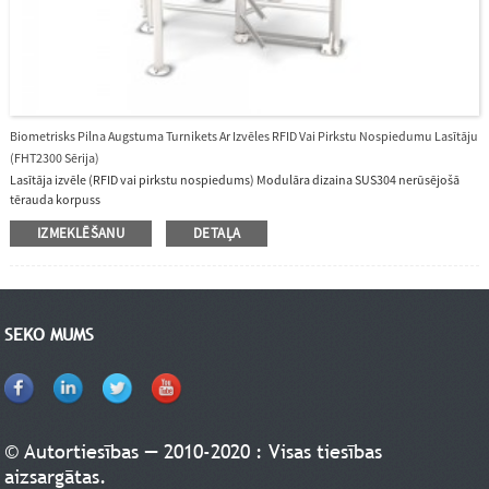
Biometrisks Pilna Augstuma Turnikets Ar Izvēles RFID Vai Pirkstu Nospiedumu Lasītāju
(FHT2300 Sērija)
Lasītāja izvēle (RFID vai pirkstu nospiedums) Modulāra dizaina SUS304 nerūsējošā
tērauda korpuss
IZMEKLĒŠANU
DETAĻA
SEKO MUMS
© Autortiesības — 2010-2020 : Visas tiesības
aizsargātas.