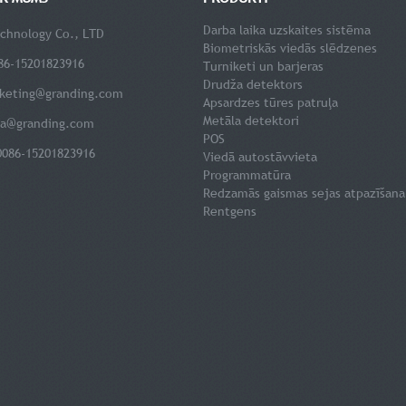
Darba laika uzskaites sistēma
chnology Co., LTD
Biometriskās viedās slēdzenes
086-15201823916
Turniketi un barjeras
Drudža detektors
keting@granding.com
Apsardzes tūres patruļa
Metāla detektori
la@granding.com
POS
0086-15201823916
Viedā autostāvvieta
Programmatūra
Redzamās gaismas sejas atpazīšana
Rentgens