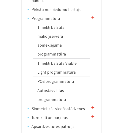
panelis
Pirkstu nospiedumu lasītājs
Programmatūra
Tīmeklī balstīta
mākoņservera
apmeklējuma
programmatūra
Tīmeklī balstīta Visible
Light programmatūra
POS programmatūra
Autostāvvietas
programmatūra
Biometriskās viedās slēdzenes
Turniketi un barjeras
Apsardzes tūres patruļa