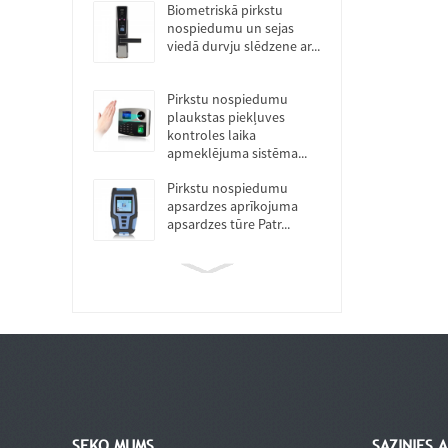
Biometriskā pirkstu
nospiedumu un sejas
viedā durvju slēdzene ar...
Pirkstu nospiedumu
plaukstas piekļuves
kontroles laika
apmeklējuma sistēma...
Pirkstu nospiedumu
apsardzes aprīkojuma
apsardzes tūre Patr...
SEKO MUMS
SAZINIES 