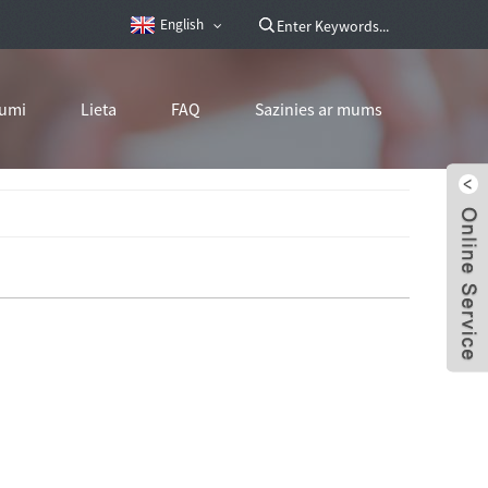
English
umi
Lieta
FAQ
Sazinies ar mums