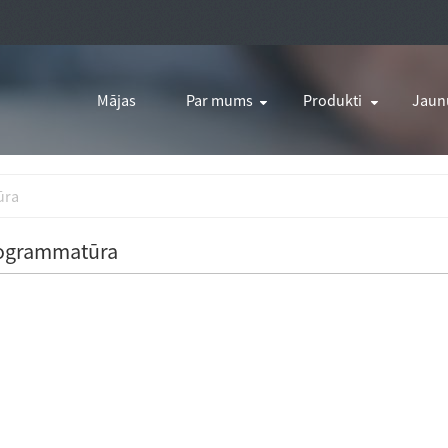
Mājas
Par mums
Produkti
Jaun
ūra
ogrammatūra