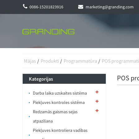
0086-15201823916
marketing@granding.com
Mājas
Produkti
Programmatūra
POS programmat
POS pr
Kategorijas
Darba laika uzskaites sistēma
Piekļuves kontroles sistēma
Redzamās gaismas sejas
atpazīšana
Piekļuves kontroliera vadības