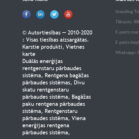
Granding Te
Tālrunis: 0
© Autortiesības — 2010-2020
E-pasts:
mar
: Visas tiesības aizsargātas.
E-pasts:
kay
Karstie produkti
,
Vietnes
Whatsapp: 
karte
Duālās enerģijas
rentgenstaru pārbaudes
sistēma
,
Rentgena bagāžas
pārbaudes sistēmas
,
Divu
skatu rentgenstaru
pārbaudes sistēma
,
Bagāžas
paku rentgena pārbaudes
sistēma
,
Rentgenstaru
pārbaudes sistēma
,
Viena
enerģijas rentgena
pārbaudes sistēma
,