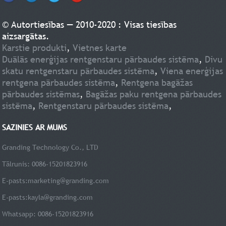
© Autortiesības — 2010-2020 : Visas tiesības
aizsargātas.
Karstie produkti
,
Vietnes karte
Duālās enerģijas rentgenstaru pārbaudes sistēma
,
Divu
skatu rentgenstaru pārbaudes sistēma
,
Viena enerģijas
rentgena pārbaudes sistēma
,
Rentgena bagāžas
pārbaudes sistēmas
,
Bagāžas paku rentgena pārbaudes
sistēma
,
Rentgenstaru pārbaudes sistēma
,
SAZINIES AR MUMS
Granding Technology Co., LTD
Tālrunis: 0086-15201823916
E-pasts:
marketing@granding.com
E-pasts:
kayla@granding.com
Whatsapp: 0086-15201823916